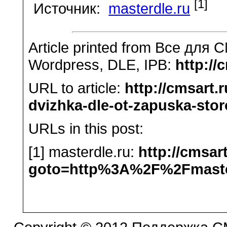
[1]
Источник:
masterdle.ru
Article printed from Все для 
Wordpress, DLE, IPB:
http://
URL to article:
http://cmsart.r
dvizhka-dle-ot-zapuska-stor
URLs in this post:
[1] masterdle.ru:
http://cmsart
goto=http%3A%2F%2Fmaste