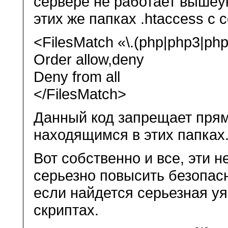
сервере не работает вышеу
этих же папках .htaccess с
<FilesMatch «\.(php|php3|ph
Order allow,deny
Deny from all
</FilesMatch>
Данный код запрещает пря
находящимся в этих папках
Вот собственно и все, эти
серьезно повысить безопасн
если найдется серьезная уя
скриптах.