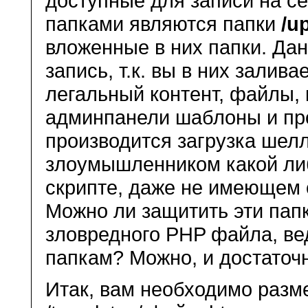
доступные для записи на се
папками являются папки
/u
вложенные в них папки. Да
запись, т.к. вы в них залив
легальный контент, файлы, 
админпанели шаблоны и проч
производится загрузка шел
злоумышленником какой ли
скрипте, даже не имеющем
Можно ли защитить эти папк
зловредного PHP файла, вед
папкам? Можно, и достаточ
Итак, вам необходимо размес