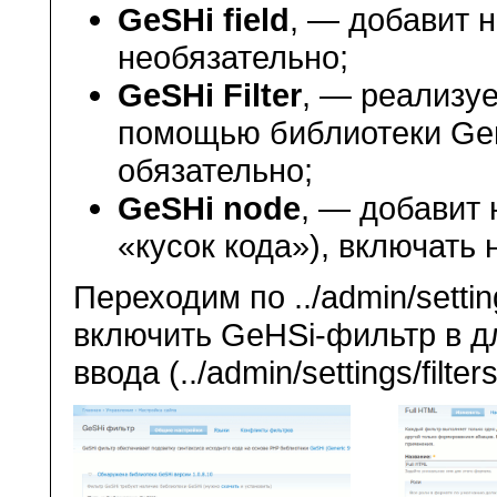
GeSHi field
, — добавит 
необязательно;
GeSHi Filter
, — реализу
помощью библиотеки Gener
обязательно;
GeSHi node
, — добавит
«кусок кода»), включать 
Переходим по ../admin/settin
включить GeHSi-фильтр в д
ввода (../admin/settings/filt