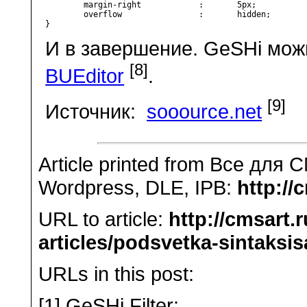
	margin-right            :       5px;

	overflow		:       hidden;

}
И в завершение. GeSHi мож
[8]
BUEditor
.
[9]
Источник:
sooource.net
Article printed from Все для 
Wordpress, DLE, IPB:
http://
URL to article:
http://cmsart.
articles/podsvetka-sintaksi
URLs in this post:
[1] GeSHi Filter: