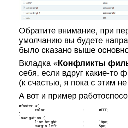
Обратите внимание, при пе
умолчанию вы будете напра
было сказано выше основно
Вкладка «
Конфликты фил
себя, если вдруг какие-то 
(к счастью, я пока с этим н
А вот и пример работоспосо
#footer a{

	color			:	#FFF;

}

.navigation {

	line-height		: 	18px;

	margin-left             :       5px;
