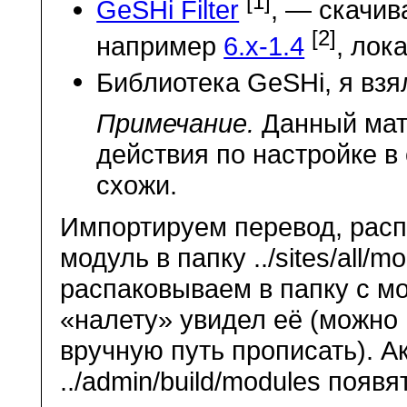
[1]
GeSHi Filter
, — скачи
[2]
например
6.x-1.4
, лок
Библиотека GeSHi, я вз
Примечание.
Данный мате
действия по настройке 
схожи.
Импортируем перевод, рас
модуль в папку ../sites/all/
распаковываем в папку с мо
«налету» увидел её (можно и в 
вручную путь прописать). А
../admin/build/modules появя