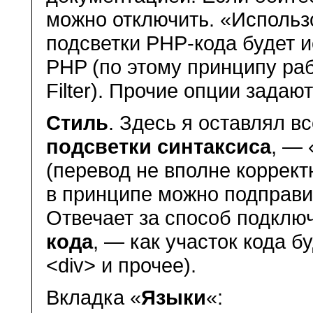
можно отключить. «Использова
подсветки PHP-кода будет и
PHP (по этому принципу ра
Filter). Прочие опции задаю
Стиль
. Здесь я оставлял в
подсветки синтаксиса
, — 
(перевод не вполне коррек
в принципе можно подправи
Отвечает за способ подклю
кода
, — как участок кода б
<div> и прочее).
Вкладка «
Языки
«: