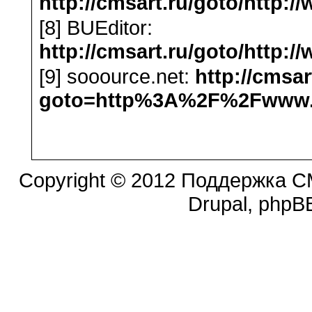
http://cmsart.ru/goto/http:/
[8] BUEditor:
http://cmsart.ru/goto/http:
[9] sooource.net:
http://cmsar
goto=http%3A%2F%2Fwww.s
Copyright © 2012 Поддержка CM
Drupal, phpBB.