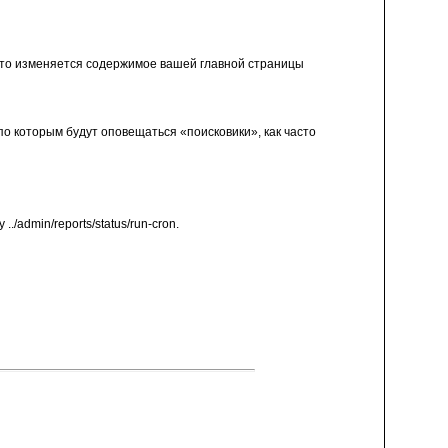
асто изменяется содержимое вашей главной страницы
по которым будут оповещаться «поисковики», как часто
../admin/reports/status/run-cron.