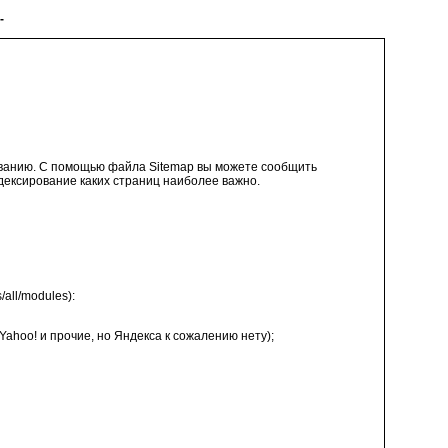
-
ванию. С помощью файла Sitemap вы можете сообщить
ндексирование каких страниц наиболее важно.
all/modules):
ahoo! и прочие, но Яндекса к сожалению нету);