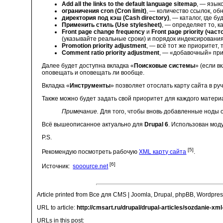
Add all the links to the default language sitemap
, — язык
ограничения cron (Cron limit)
, — количество ссылок, об
директория под кэш (Cash directory)
, — каталог, где б
Применить стиль (Use stylesheet)
, — определяет то, к
Front page change frequency
и
Front page priority (ч
(указывайте реальные сроки) и порядок индексировани
Promotion priority adjustment
, — всё тот же приоритет,
Comment ratio priority adjustment
, — «добавочный» пр
Далее будет доступна вкладка «
Поисковые системы
» (если 
оповещать и оповещать ли вообще.
Вкладка «
Инструменты
» позволяет отослать карту сайта в р
Также можно будет задать свой приоритет для каждого матери
Примечание.
Для того, чтобы вновь добавленные ноды 
Всё вышеописанное актуально для
Drupal 6
. Использован мод
P.S.
[5]
Рекомендую посмотреть рабочую
XML карту сайта
.
[6]
Источник:
sooource.net
Article printed from Все для CMS | Joomla, Drupal, phpBB, Wordpres
URL to article:
http://cmsart.ru/drupal/drupal-articles/sozdanie-xm
URLs in this post: