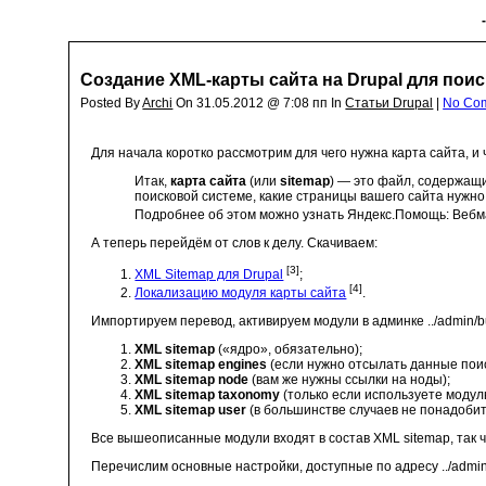
Создание XML-карты сайта на Drupal для пои
Posted By
Archi
On 31.05.2012 @ 7:08 пп In
Статьи Drupal
|
No Co
Для начала коротко рассмотрим для чего нужна карта сайта, и 
Итак,
карта сайта
(или
sitemap
) — это файл, содержащ
поисковой системе, какие страницы вашего сайта нужно
Подробнее об этом можно узнать
Яндекс.Помощь: Веб
А теперь перейдём от слов к делу. Скачиваем:
[3]
XML Sitemap для Drupal
;
[4]
Локализацию модуля карты сайта
.
Импортируем перевод, активируем модули в админке ../admin/bui
XML sitemap
(«ядро», обязательно);
XML sitemap engines
(если нужно отсылать данные поис
XML sitemap node
(вам же нужны ссылки на ноды);
XML sitemap taxonomy
(только если используете модул
XML sitemap user
(в большинстве случаев не понадоби
Все вышеописанные модули входят в состав XML sitemap, так ч
Перечислим основные настройки, доступные по адресу ../admin/