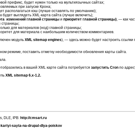
овой префикс, будет нужен только на мультиязычных сайтах;
новляемых при запуске Крона;
удет располагаться кэш (лучше оставлять по умолчанию);
ак будет выглядеть XML-карта сайта (лучше включить);
астота изменений главной страницы
и
приоритет главной страницы)
, — как ч
я страницы;
 только для материалов (нод) главной страницы;
иоритет для материала с наибольшим количеством комментариев.
включен модуль
XML sitemap engines
), — здесь можно будет настроить ссылки 
учном режиме, поставить отметку необходимости обновления карты сайта.
ала.
отобразились в вашей XML карте сайта потребуется
запустить Cron
по адресу 
уль
XML sitemap 6.x-1.2.
s, DLE, IPB:
http://cmsart.ru
l-kartyi-sayta-na-drupal-dlya-poiskov