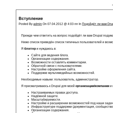
Вступление
Posted By
admin
On 07.04.2012 @ 4:03 пп In
Подойдёт ли вам Dru
Прежде чем ответить на вопрос подойдёт ли вам Drupal подума
Ниже список приведён список типичных пользователей и возмо
Я
блоггер
и нуждаюсь в:
Сайте для ведения блога.
Организации содержания.
Возможности оставлять комментарии.
Обратной связи с пользователями.
Настройке оформления сайта.
Поддержке мультимедийных возможностей.
Необходимые навыки: пользователь, администратор.
Я присматриваюсь к Drupal для моей
организации/компании
и 
Настраиваемых правах доступа.
Надёжной защите.
Масштабируемости.
Настройке и расширении возможностей под наши задач
Инфраструктуре поддержки (документация, сообщество и
Организации содержания.