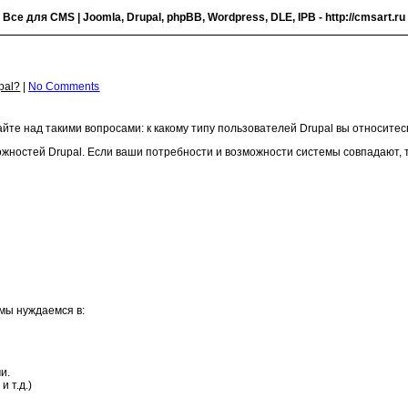
- Все для CMS | Joomla, Drupal, phpBB, Wordpress, DLE, IPB -
http://cmsart.ru
pal?
|
No Comments
йте над такими вопросами: к какому типу пользователей Drupal вы относитес
жностей Drupal. Если ваши потребности и возможности системы совпадают, т
мы нуждаемся в:
и.
 т.д.)