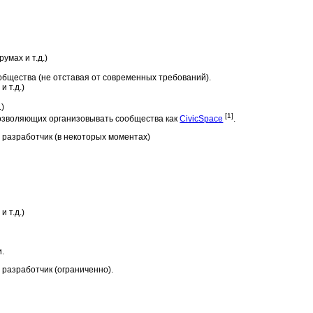
мах и т.д.)
общества (не отставая от современных требований).
 т.д.)
.)
[1]
озволяющих организовывать сообщества как
CivicSpace
.
 разработчик (в некоторых моментах)
 т.д.)
и.
 разработчик (ограниченно).