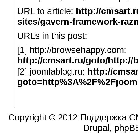
URL to article:
http://cmsart.
sites/gavern-framework-raz
URLs in this post:
[1] http://browsehappy.com:
http://cmsart.ru/goto/http:
[2] joomlablog.ru:
http://cmsar
goto=http%3A%2F%2Fjooml
Copyright © 2012 Поддержка CM
Drupal, phpBB.