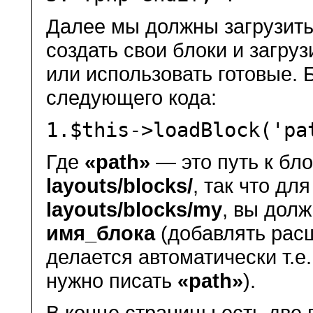
Далее мы должны загрузить
создать свои блоки и загруз
или использовать готовые.
следующего кода:
1.
$this
->loadBlock(
'pa
Где
«path»
— это путь к бл
layouts/blocks/
, так что дл
layouts/blocks/my
, вы дол
имя_блока
(добавлять рас
делается автоматически т.е
нужно писать
«path»
).
В конце страницы есть две 