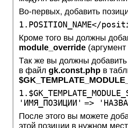
Во-первых, добавить позиц
1.
POSITION_NAME</
posit
Кроме того вы должны доба
module_override
(аргумен
Так же вы должны добавить
в файл
gk.const.php
в табл
$GK_TEMPLATE_MODULE_
1.
$GK_TEMPLATE_MODULE_
'ИМЯ_ПОЗИЦИИ'
=>
'НАЗВ
После этого вы можете доб
этой позиции в нужном мест