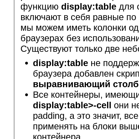
функцию
display
:
table
для 
включают в себя равные по
мы можем иметь колонки о
браузерах без использован
Существуют только две не
display:table
не поддерж
браузера добавлен скри
выравнивающий столб
Все контейнеры, имеющ
display:table>-cell
они не
padding, а это значит, в
применять на блоки выше
контейнера.