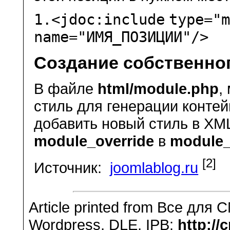
1.
<jdoc:
include
type=
"
name=
"ИМЯ_ПОЗИЦИИ"
/>
Создание собственно
В файле
html/module.php
,
стиль для генерации контей
добавить новый стиль в XM
module_override
в
module_
[2]
Источник:
joomlablog.ru
Article printed from Все для 
Wordpress, DLE, IPB:
http://