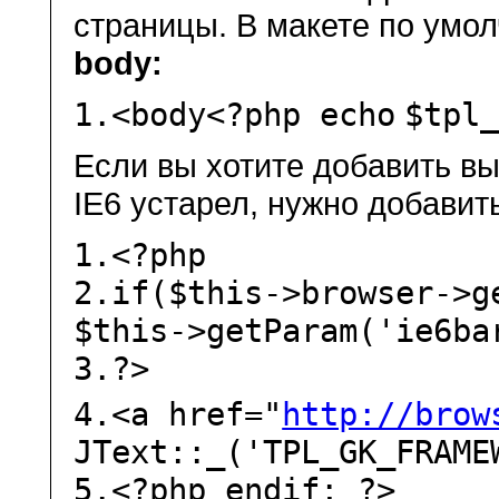
страницы. В макете по умо
body:
1.
<body<?php
echo
$tpl
Если вы хотите добавить в
IE6 устарел, нужно добави
1.
<?php
2.
if
(
$this
->browser->g
$this
->getParam(
'ie6ba
3.
?>
4.
<a href=
"
http://brow
JText::_(
'TPL_GK_FRAME
5.
<?php
endif
; ?>