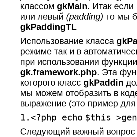
классом
gkMain
. Итак если
или левый
(padding)
то мы б
gkPaddingTL
Использование класса
gkPa
режиме так и в автоматичес
при использовании функци
gk.framework.php
. Эта фун
которого класс
gkPaddin
до
мы можем отобразить в код
выражение (это пример для 
1.
<?php
echo
$this
->ge
Следующий важный вопрос 