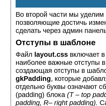
Во второй части мы уделим
позволяющие достичь измен
сделать через админ панель
Отступы в шаблоне
Файл
layout.сss
включает в
наиболее важные отступы 
создающая отступы в шабло
gkPadding
, которые добав
отдельно буквы означают
сб
(padding) блока
(T – top padd
padding, R– right padding).
Са