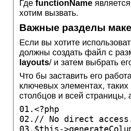
Где
functionName
является
хотим вызвать.
Важные разделы маке
Если вы хотите использова
должны создать файл с разм
layouts
/ и затем выбрать е
Что бы заставить его работ
ключевых элементах, таких
столбцов и всей страницы, 
01.
<?php
02.
// No direct access
03.
$this
->generateColu