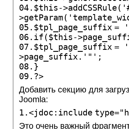
04.
$this
->addCSSRule(
'
>getParam(
'template_wi
05.
$tpl_page_suffix
=
06.
if
(
$this
->page_suf
07.
$tpl_page_suffix
=
>page_suffix.
'"'
;
08.
}
09.
?>
Добавить секцию для загру
Joomla:
1.
<jdoc:
include
type=
"
Это очень важный фрагмент