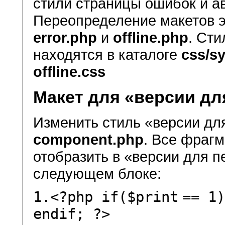
стили страницы ошибок и а
Переопределение макетов э
error.php
и
offline.php
. Сти
находятся в каталоге
css/s
offline.css
Макет для «версии дл
Изменить стиль «версии дл
component.php
. Все фрагм
отобразить в «версии для 
следующем блоке:
1.
<?php
if
(
$print
== 1
endif; ?>