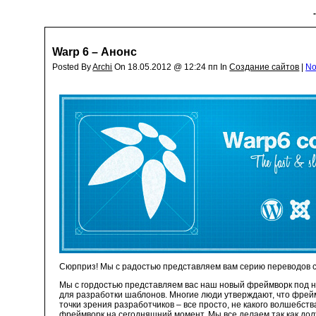
Warp 6 – Анонс
Posted By
Archi
On 18.05.2012 @ 12:24 пп In
Создание сайтов
|
No
Сюрприз! Мы с радостью представляем вам серию переводов с
Мы с гордостью представляем вас наш новый фреймворк под н
для разработки шаблонов. Многие люди утверждают, что фрей
точки зрения разработчиков – все просто, не какого волшебс
фреймворк на сегодняшний момент. Мы все делаем так как дол