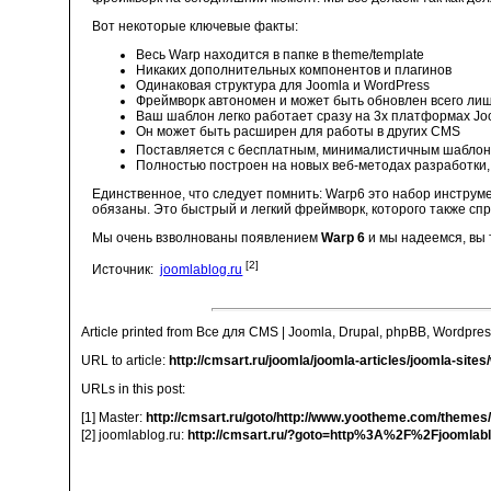
Вот некоторые ключевые факты:
Весь Warp находится в папке в theme/template
Никаких дополнительных компонентов и плагинов
Одинаковая структура для Joomla и WordPress
Фреймворк автономен и может быть обновлен всего ли
Ваш шаблон легко работает сразу на 3х платформах Joo
Он может быть расширен для работы в других CMS
Поставляется с бесплатным, минималистичным шабло
Полностью построен на новых веб-методах разработки, т
Единственное, что следует помнить: Warp6 это набор инстру
обязаны. Это быстрый и легкий фреймворк, которого также сп
Мы очень взволнованы появлением
Warp 6
и мы надеемся, вы 
[2]
Источник:
joomlablog.ru
Article printed from Все для CMS | Joomla, Drupal, phpBB, Wordpres
URL to article:
http://cmsart.ru/joomla/joomla-articles/joomla-site
URLs in this post:
[1] Master:
http://cmsart.ru/goto/http://www.yootheme.com/theme
[2] joomlablog.ru:
http://cmsart.ru/?goto=http%3A%2F%2Fjoomlabl