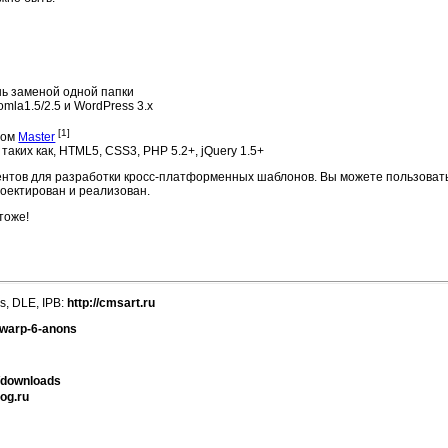
шь заменой одной папки
mla1.5/2.5 и WordPress 3.x
[1]
ном
Master
аких как, HTML5, CSS3, PHP 5.2+, jQuery 1.5+
ментов для разработки кросс-платформенных шаблонов. Вы можете пользоват
роектирован и реализован.
тоже!
s, DLE, IPB:
http://cmsart.ru
s/warp-6-anons
s/downloads
og.ru