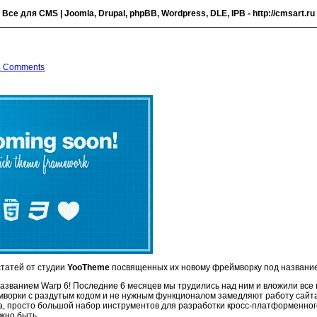
- Все для CMS | Joomla, Drupal, phpBB, Wordpress, DLE, IPB -
http://cmsart.ru
 Comments
татей от студии
YooTheme
посвященных их новому фреймворку под назван
азванием Warp 6! Последние 6 месяцев мы трудились над ним и вложили все 
мворки с раздутым кодом и не нужным функционалом замедляют работу сайт
тва, просто большой набор инструментов для разработки кросс-платформенно
жно быть.