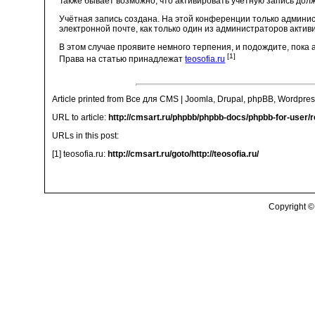
Также бывает возможно, что активировать учётную запись долж
Учётная запись создана. На этой конференции только админи
электронной почте, как только один из администраторов актив
В этом случае проявите немного терпения, и подождите, пока
[1]
Права на статью принадлежат
teosofia.ru
Article printed from Все для CMS | Joomla, Drupal, phpBB, Wordpres
URL to article:
http://cmsart.ru/phpbb/phpbb-docs/phpbb-for-user/r
URLs in this post:
[1] teosofia.ru:
http://cmsart.ru/goto/http://teosofia.ru/
Copyright ©