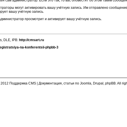
ен сам администратор. Если это так, то вас оповестят об этом таким сообще
страторы могут активировать вашу учётную запись. Им отправлено сообщени
ирует вашу учётную запись.
 администратор просмотрит и активирует вашу учётную запись.
s, DLE, IPB:
http://cmsart.ru
egistratsiya-na-konferentsii-phpbb-3
 2012 Поддержка CMS | Документация, статьи по Joomla, Drupal, phpBB. All righ