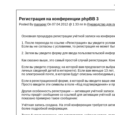
Регистрация на конференции phpBB 3
Posted By
manager
On 07.04.2012 @ 1:33 пп In
Руководство для 
Основная процедура регистрации учётной записи на конференц
1. После перехода по ссылке «Регистрация» вы увидите услов
Если вы не согласны с условиями, то регистрация не может б
2. Затем вы увидите форму для ввода пользовательской информ
Как сказано выше, это самый простой случай регистрации. К
Если вы увидите страницу, на которой вам предлагается выбра
личных сведений детей в интернете). Если вам меньше 13 лет
по электронной почте, в котором будут описаны необходимые 
Если в регистрационной форме, в которой вы вводите ваше имя
Просто введите эти символы в поле «Код подтверждения» и п
Другая особенность регистрации — активация учётной записи
почты придёт сообщение со ссылкой для активации учётной з
показано примерно такое сообщение:
Учётная запись создана. На этой конференции требуется акти
более подробной информации.