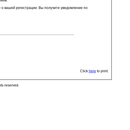
нием:
е о вашей регистрации. Вы получите уведомление по
Click
here
to print.
ts reserved.