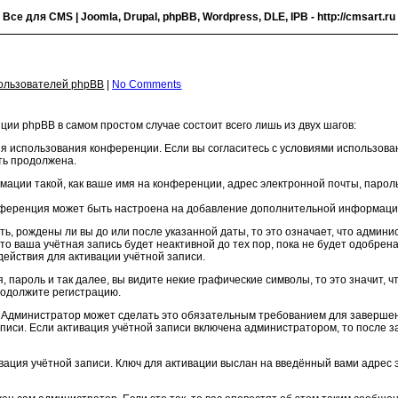
- Все для CMS | Joomla, Drupal, phpBB, Wordpress, DLE, IPB -
http://cmsart.ru
пользователей phpBB
|
No Comments
ии phpBB в самом простом случае состоит всего лишь из двух шагов:
ия использования конференции. Если вы согласитесь с условиями использова
ыть продолжена.
ации такой, как ваше имя на конференции, адрес электронной почты, пароль,
онференция может быть настроена на добавление дополнительной информации
ть, рождены ли вы до или после указанной даты, то это означает, что админ
, то ваша учётная запись будет неактивной до тех пор, пока не будет одобр
действия для активации учётной записи.
, пароль и так далее, вы видите некие графические символы, то это значит, 
родолжите регистрацию.
. Администратор может сделать это обязательным требованием для завершен
аписи. Если активация учётной записи включена администратором, то после 
вация учётной записи. Ключ для активации выслан на введённый вами адрес 