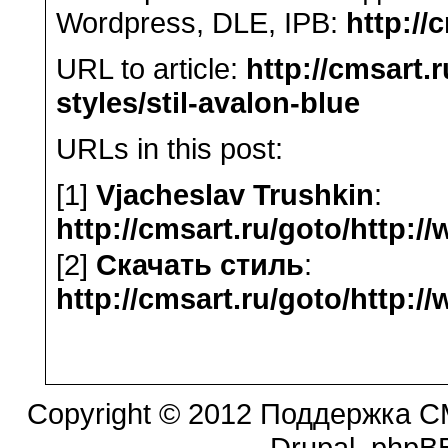
Wordpress, DLE, IPB:
http://
URL to article:
http://cmsart.
styles/stil-avalon-blue
URLs in this post:
[1]
Vjacheslav Trushkin
:
http://cmsart.ru/goto/http:/
[2]
Скачать стиль
:
http://cmsart.ru/goto/http:/
Copyright © 2012 Поддержка CM
Drupal, phpBB.