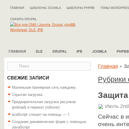
ГЛАВНАЯ
ШАБЛОНЫ JOOMLA
ШАБЛОНЫ PHPBB
ТЕМЫ WORDPRES
СКАЧАТЬ DRUPAL
ГЛАВНАЯ
DLE
DRUPAL
IPB
JOOMLA
PHPBB
Главная
»
За
Рубрики 
СВЕЖИЕ ЗАПИСИ
Маленькая баннерная сеть каждому.
Защита 
Скрытая загрузка
Предварительная загрузка рисунков
Июль 2nd
(preload) и перекат (rollover)
avaScript спешит на помощь — 1
Сейчас в 
Создание динамических форм с помощью
очень инт
JavaScript