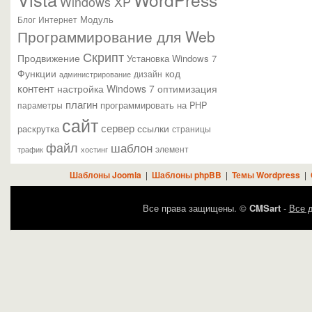
Windows XP
Модуль
Блог
Интернет
Программирование для Web
Скрипт
Продвижение
Установка Windows 7
Функции
код
администрирование
дизайн
контент
настройка Windows 7
оптимизация
плагин
параметры
программировать на PHP
сайт
сервер
ссылки
раскрутка
страницы
файл
шаблон
элемент
трафик
хостинг
Шаблоны Joomla
|
Шаблоны phpBB
|
Темы Wordpress
|
Все права защищены. ©
CMSart
-
Все д