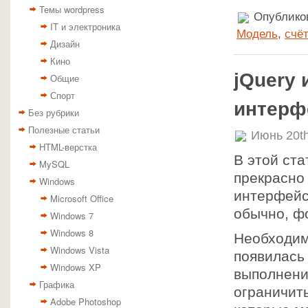
Темы wordpress
Опубликов
IT и электроника
Модель
,
счё
Дизайн
Кино
jQuery 
Общие
Спорт
интерф
Без рубрики
Полезные статьи
Июнь 20th
HTML-верстка
В этой ста
MySQL
прекрасно
Windows
интерфейс
Microsoft Office
обычно, ф
Windows 7
Windows 8
Необходим
Windows Vista
появилась
Windows XP
выполнени
Графика
ограничит
Adobe Photoshop