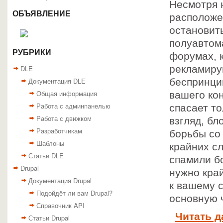
Несмотря 
ОБЪЯВЛЕНИЕ
расположе
остановить
полуавтом
РУБРИКИ
форумах, 
рекламирую
DLE
Документация DLE
беспринцип
Общая информация
вашего кон
Работа с админпанелью
спасает то
Работа с движком
взгляд, бл
Разработчикам
борьбы со 
Шаблоны
крайних сл
Статьи DLE
спамили б
Drupal
нужно кра
Документация Drupal
к вашему 
Подойдёт ли вам Drupal?
основную 
Справочник API
Читать д
Статьи Drupal