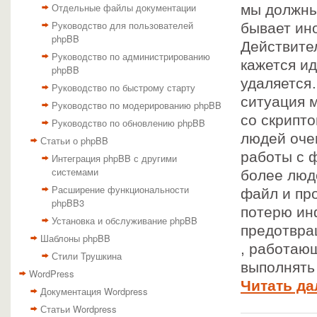
Отдельные файлы документации
мы должны 
Руководство для пользователей
бывает ино
phpBB
Действител
Руководство по администрированию
кажется и
phpBB
удаляется…
Руководство по быстрому старту
ситуация м
Руководство по модерированию phpBB
со скрипт
Руководство по обновлению phpBB
людей оче
Статьи о phpBB
работы с 
Интеграция phpBB с другими
системами
более люд
Расширение функциональности
файл и пр
phpBB3
потерю ин
Установка и обслуживание phpBB
предотвра
Шаблоны phpBB
, работаю
Стили Трушкина
выполнять
WordPress
Читать да
Документация Wordpress
Статьи Wordpress