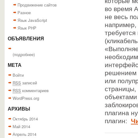
которые м
Продвижение сайтов
во время 
Разное
не весь по
Язык JavaScript
например, 
Язык PHP
требуется
ОБЪЯВЛЕНИЯ
(кликабел
«Выполняе
(
подробнее
)
необходим
интерфейс
МЕТА
решением 
Войти
или полуп
RSS
записей
страницы,
RSS
комментариев
объектами 
WordPress.org
заблокиро
АРХИВЫ
плагина н
Октябрь 2014
плагин:
Чи
Май 2014
Апрель 2014