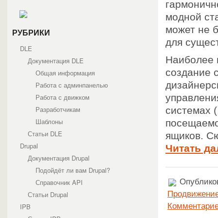
гармоничн
модной ста
может не 
РУБРИКИ
для сущест
DLE
Наиболее 
Документация DLE
создание с
Общая информация
дизайнерс
Работа с админпанелью
управлени
Работа с движком
Разработчикам
системах (
Шаблоны
посещаемо
Статьи DLE
ящиков. Сю
Drupal
Читать да
Документация Drupal
Подойдёт ли вам Drupal?
Опубликов
Справочник API
Продвижение
Статьи Drupal
Комментарие
IPB