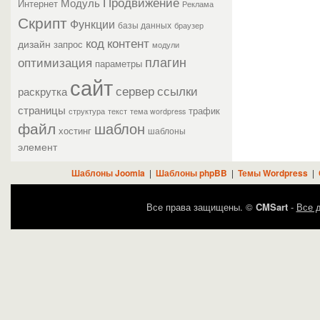
Продвижение
Модуль
Интернет
Реклама
Скрипт
Функции
базы данных
браузер
контент
код
дизайн
запрос
модули
плагин
оптимизация
параметры
сайт
сервер
ссылки
раскрутка
страницы
трафик
текст
структура
тема wordpress
файл
шаблон
хостинг
шаблоны
элемент
Шаблоны Joomla
|
Шаблоны phpBB
|
Темы Wordpress
|
Все права защищены. ©
CMSart
-
Все д