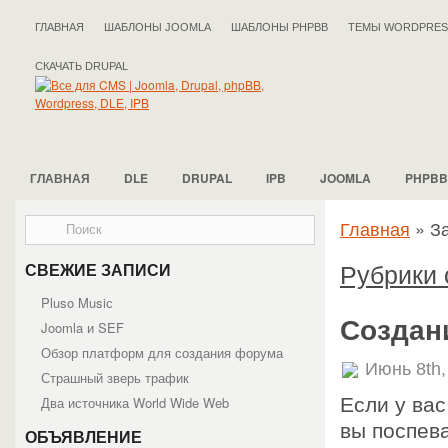
ГЛАВНАЯ
ШАБЛОНЫ JOOMLA
ШАБЛОНЫ PHPBB
ТЕМЫ WORDPRES
СКАЧАТЬ DRUPAL
ГЛАВНАЯ
DLE
DRUPAL
IPB
JOOMLA
PHPBB
Главная
»
За
Рубрики 
СВЕЖИЕ ЗАПИСИ
Pluso Musiс
Создан
Joomla и SEF
Обзор платформ для создания форума
Июнь 8th,
Страшный зверь трафик
Два источника World Wide Web
Если у вас
вы поспев
ОБЪЯВЛЕНИЕ