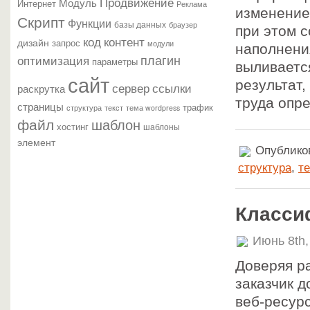
Продвижение
Модуль
Интернет
Реклама
изменение
Скрипт
Функции
базы данных
браузер
при этом 
контент
код
дизайн
запрос
модули
наполнения
плагин
оптимизация
параметры
выливаетс
сайт
результат,
сервер
ссылки
раскрутка
труда опр
страницы
трафик
текст
структура
тема wordpress
файл
шаблон
хостинг
шаблоны
элемент
Опубликов
структура
,
те
Класси
Июнь 8th,
Доверяя р
заказчик 
веб-ресур