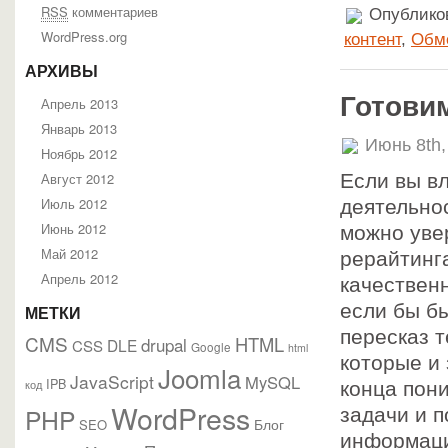
RSS
комментариев
Опубликов
WordPress.org
контент
,
Обм
АРХИВЫ
Готови
Апрель 2013
Январь 2013
Июнь 8th,
Ноябрь 2012
Август 2012
Если вы в
Июль 2012
деятельно
Июнь 2012
можно увер
Май 2012
рерайтинга
Апрель 2012
качествен
если бы б
МЕТКИ
пересказ т
CMS
HTML
drupal
DLE
CSS
Google
html
которые и
Joomla
JavaScript
MySQL
IPB
код
конца пон
WordPress
PHP
задачи и 
Блог
SEO
информаци