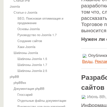
Статьи IPB
разработки
Joomla
том что, 
Статьи о Joomla
рассказать
SEO, Поисковая оптимизация и
продвижение
Торговое п
Основы Joomla
выносится 
Руководство по Joomla 1.7
Нужен ли 
Создание сайтов
Хаки Joomla
Шаблоны Joomla
Опубликов
Шаблоны Joomla 1.5
Виды
,
Рекла
Шаблоны Joomla 1.7
Шаблоны Joomla 2.5
Разрабо
phpBB
phpBBex
сайтов
Документация phpBB
Глоссарий
Июнь 8th,
Отдельные файлы документации
Информаци
Руководство для пользователей