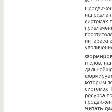
Продвижен
направлен
системах 
привлечен
посетител
интереса 
увеличени
Формиров
и слов, н
дальнейше
формирует
которым п
системах.
ресурса п
продвижени
Читать да