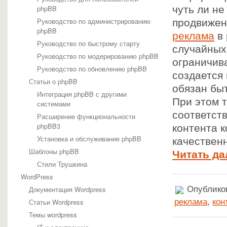
phpBB
чуть ли н
Руководство по администрированию
продвижен
phpBB
реклама
в 
Руководство по быстрому старту
случайных
Руководство по модерированию phpBB
ограничива
Руководство по обновлению phpBB
создается 
Статьи о phpBB
обязан бы
Интеграция phpBB с другими
При этом 
системами
соответст
Расширение функциональности
phpBB3
контента 
Установка и обслуживание phpBB
качествен
Шаблоны phpBB
Читать да
Стили Трушкина
WordPress
Документация Wordpress
Опубликов
Статьи Wordpress
реклама
,
кон
Темы wordpress