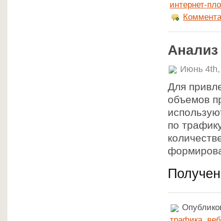
интернет-пл
Коммента
Анализ
Июнь 4th,
Для привл
объемов п
использую
по трафик
количеств
формирова
Получен
Опубликов
трафика
,
веб