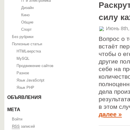
IT и электроника
Раскрут
Дизайн
Кино
силу к
Общие
Июнь 8th,
Спорт
Без рубрики
Вопрос о 
Полезные статьи
встаёт пе
HTML-верстка
чтобы о ег
MySQL
другие по
Продвижение сайтов
себе на п
Разное
количеств
Язык JavaScript
полноценн
Язык PHP
дела прои
ОБЪЯВЛЕНИЯ
результата
в этом сл
МЕТА
далее »
Войти
RSS
записей