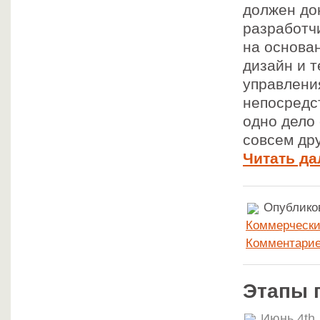
должен до
разработч
на основа
дизайн и 
управлени
непосредс
одно дело
совсем др
Читать да
Опубликов
Коммерчески
Комментарие
Этапы 
Июнь 4th,