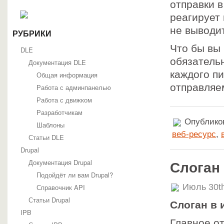
отправки 
реагирует
не выводи
РУБРИКИ
Что бы вы 
DLE
обязатель
Документация DLE
каждого п
Общая информация
отправляе
Работа с админпанелью
Работа с движком
Разработчикам
Опубликов
Шаблоны
веб-ресурс
,
Статьи DLE
Drupal
Документация Drupal
Слоган
Подойдёт ли вам Drupal?
Июль 30t
Справочник API
Статьи Drupal
Слоган в 
IPB
Главное от