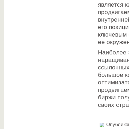
является к
продвигае
внутренне
его позиц
ключевым 
ее окружен
Наиболее 
наращиван
ссылочных
большое ко
оптимизат
продвигае
биржи пол
своих стр
Опубликов