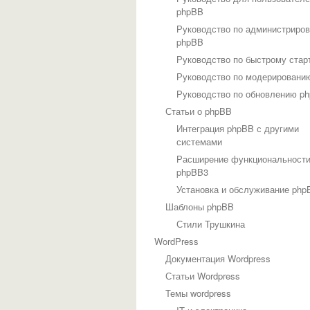
phpBB
Руководство по администриро
phpBB
Руководство по быстрому стар
Руководство по модерировани
Руководство по обновлению p
Статьи о phpBB
Интеграция phpBB с другими
системами
Расширение функциональност
phpBB3
Установка и обслуживание php
Шаблоны phpBB
Стили Трушкина
WordPress
Документация Wordpress
Статьи Wordpress
Темы wordpress