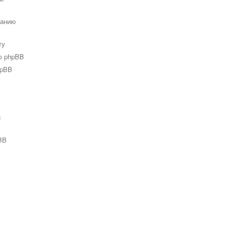
ванию
ту
ю phpBB
hpBB
и
BB