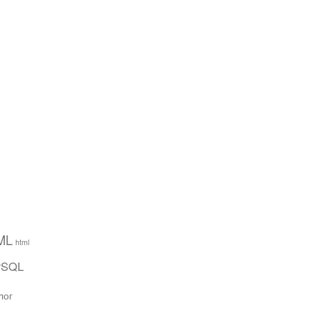
ML
html
ySQL
лог