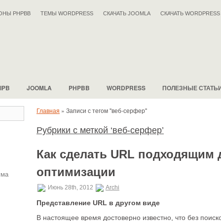
ОНЫ PHPBB
ТЕМЫ WORDPRESS
СКАЧАТЬ JOOMLA
СКАЧАТЬ WORDPRESS
IPB
JOOMLA
PHPBB
WORDPRESS
ПОЛЕЗНЫЕ СТАТЬ
Главная
»
Записи с тегом "веб-серфер"
Рубрики с меткой ‘веб-серфер’
Как сделать URL подходящим 
оптимизации
ума
Июнь 28th, 2012
Archi
Представление URL в другом виде
В настоящее время достоверно известно, что без поиск