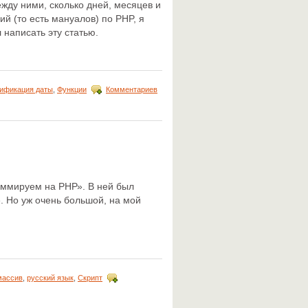
ежду ними, сколько дней, месяцев и
й (то есть мануалов) по PHP, я
л написать эту статью.
ификация даты
,
Функции
Комментариев
аммируем на РНР». В ней был
. Но уж очень большой, на мой
массив
,
русский язык
,
Скрипт