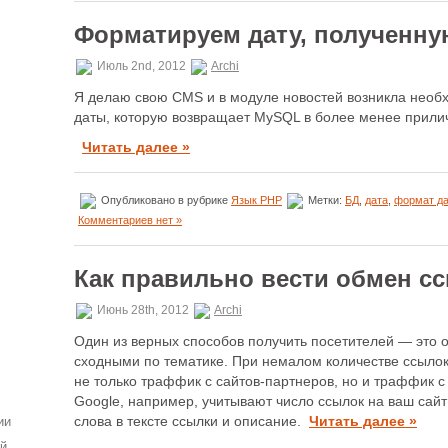
Форматируем дату, полученну
Июль 2nd, 2012
Archi
Я делаю свою CMS и в модуле новостей возникла необ
даты, которую возвращает MySQL в более менее прили
Читать далее »
Опубликовано в рубрике
Язык PHP
Метки:
БД
,
дата
,
формат д
Комментариев нет »
Как правильно вести обмен сс
Июнь 28th, 2012
Archi
Один из верных способов получить посетителей — это 
сходными по тематике. При немалом количестве ссылок
не только траффик с сайтов-партнеров, но и траффик с
Google, например, учитывают число ссылок на ваш сайт 
ии
слова в тексте ссылки и описание.
Читать далее »
ей