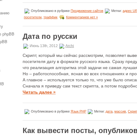
Опубликовано в рубрике
Продвижение сайтов
Метки:
адрес U
ванию
посетители
,
траффик
Комментариев нет »
ту
ю phpBB
Дата по русски
hpBB
Июнь 13th, 2012
Archi
Скрипт, который мы сейчас рассмотрим, позволяет выве
посетителя дату в формате русского языка. Сразу пре
что реализация алгоритма этой задачи не самая лучшая
и
Но – работоспособная, ясная во всех отношениях и про
А главное – используется только то, что уже было описа
BB
Сначала я приведу сам текст скрипта, а потом подробно
Читать далее »
Опубликовано в рубрике
Язык PHP
Метки:
дата
,
массив
,
Скрип
Как вывести посты, опублико