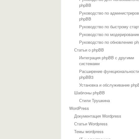
phpBB
Руководство по администриро
phpBB
Руководство по быстрому стар
Руководство по модерировани
Руководство по обновлению p
Статьи о phpBB
Интеграция phpBB с другими
системами
Расширение функциональност
phpBB3
Установка и обслуживание php
Шаблоны phpBB
Стили Трушкина
WordPress
Документация Wordpress
Статьи Wordpress
Темы wordpress