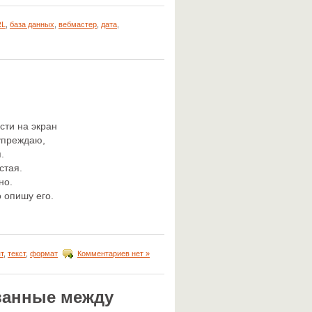
RL
,
база данных
,
вебмастер
,
дата
,
сти на экран
дупреждаю,
.
стая.
но.
 опишу его.
т
,
текст
,
формат
Комментариев нет »
ванные между