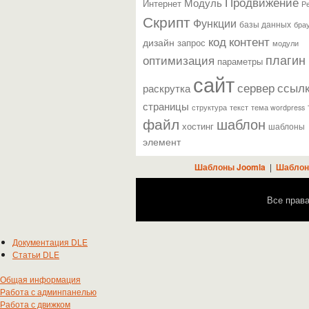
Продвижение
Модуль
Интернет
Р
Скрипт
Функции
базы данных
бра
контент
код
дизайн
запрос
модули
плагин
оптимизация
параметры
сайт
сервер
ссыл
раскрутка
страницы
текст
структура
тема wordpress
файл
шаблон
хостинг
шаблоны
элемент
Шаблоны Joomla
|
Шаблон
Все прав
Документация DLE
Статьи DLE
Общая информация
Работа с админпанелью
Работа с движком