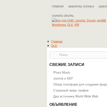
ГЛАВНАЯ
ШАБЛОНЫ JOOMLA
ШАБЛ
СКАЧАТЬ DRUPAL
Главная
DLE
Drupal
IPB
Joomla
phpBB
СВЕЖИЕ ЗАПИСИ
WordPress
Полезные статьи
Pluso Musiс
Joomla и SEF
Обзор платформ для создания фор
Страшный зверь трафик
Два источника World Wide Web
ОБЪЯВЛЕНИЕ