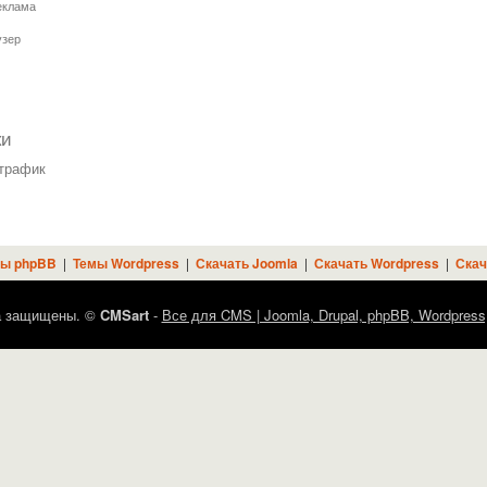
еклама
узер
ки
трафик
ы phpBB
|
Темы Wordpress
|
Скачать Joomla
|
Скачать Wordpress
|
Скач
а защищены. ©
CMSart
-
Все для CMS | Joomla, Drupal, phpBB, Wordpress