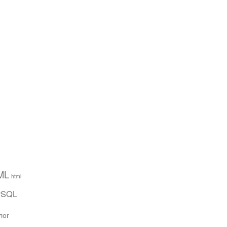
ML
html
ySQL
лог