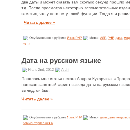
две даты и может сказать вам сколько секунд прошло м
т.д. После просмотра некоторых вспомогательных издани
заметил, что у него нету такой функции. Тогда я и реши
Читать далее »
Опубликовано в рубрике
Язык PHP
Метки:
ASP
,
PHP
,
дата
,
мод
нет »
Дата на русском языке
Июль 2nd, 2012
Archi
Попалась мне статья некого Андрея Кухарчика: «Прогр
написан занятный скрипт вывода даты на русском языке
взгляд, он был.
Читать далее »
Опубликовано в рубрике
Язык PHP
Метки:
дата
,
день недели
,
Комментариев нет »