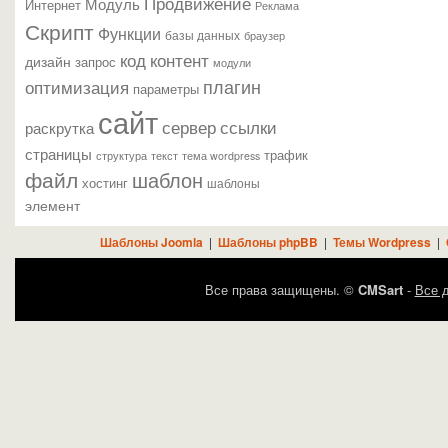
Продвижение
Модуль
Интернет
Реклама
Скрипт
Функции
базы данных
браузер
контент
код
дизайн
запрос
модули
плагин
оптимизация
параметры
сайт
сервер
ссылки
раскрутка
страницы
трафик
текст
структура
тема wordpress
файл
шаблон
хостинг
шаблоны
элемент
Шаблоны Joomla
|
Шаблоны phpBB
|
Темы Wordpress
|
Все права защищены. ©
CMSart
-
Все д