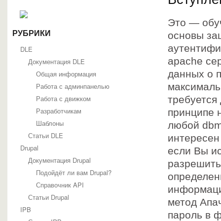
Это — обу
РУБРИКИ
основы за
аутентифи
DLE
apache се
Документация DLE
данных о п
Общая информация
максималь
Работа с админпанелью
Работа с движком
требуется 
Разработчикам
принципе 
Шаблоны
любой dbm
Статьи DLE
интересен 
Drupal
если Вы и
Документация Drupal
разрешить,
Подойдёт ли вам Drupal?
определен
Справочник API
информаци
Статьи Drupal
метод Апа
IPB
пароль в 