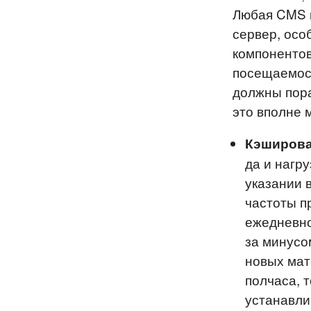
Любая CMS м
сервер, осо
компонентов
посещаемост
должны пора
это вполне 
Кэширова
да и нагр
указании 
частоты п
ежедневно
за минусо
новых мат
полчаса, т
устанавли