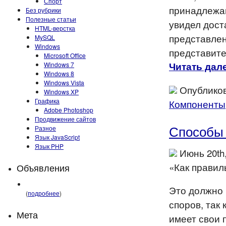
Спорт
принадлежащ
Без рубрики
Полезные статьи
увидел дост
HTML-верстка
представлен
MySQL
Windows
представите
Microsoft Office
Читать дале
Windows 7
Windows 8
Windows Vista
Опубликов
Windows XP
Графика
Компоненты
Adobe Photoshop
Продвижение сайтов
Способы 
Разное
Язык JavaScript
Язык PHP
Июнь 20th
«Как правил
Объявления
Это должно 
(
подробнее
)
споров, так
Мета
имеет свои 