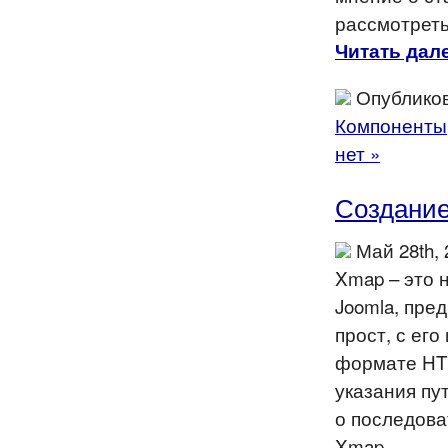
рассмотреть
Читать дале
Опубликов
Компоненты
нет »
Создание
Май 28th,
Xmap – это 
Joomla, пре
прост, с ег
формате HTM
указания пу
о последова
Xmap.