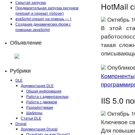
Скрытая загрузка
HotMail 
Предварительная загрузка рисунков
(preload) и перекат (rollover)
Октябрь 10
avaScript спешит на помощь — 1
Создание динамических форм с
В этой ста
помощью JavaScript
работоспос
Объявление
такая сложн
описывающи
Опубликов
Рубрики
Компоненты
DLE
программир
Документация DLE
Общая информация
Работа с админпанелью
IIS 5.0 
Работа с движком
Разработчикам
Октябрь 10
Шаблоны
Статьи DLE
Ключевое сво
Drupal
Для повышен
Документация Drupal
Подойдёт ли вам Drupal?