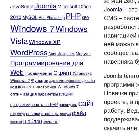
Май 28th,
Joomla
JavaScript
Microsoft Office
Joomla
– это
PHP
2010
CMS – систе
MySQL
Perl
Photoshop
SEO
Windows 7
разработки
Windows
навигацией 
Vista
Windows XP
ней можно 
WordPress
сообщества,
Модуль
Блог
Интернет
наверняка б
Программирование для
Web
Скрипт
Продвижение
Установка
Joomla благо
Функции
Windows 7
администрирование
дизайн
программиро
контент
код
настройка Windows 7
Новички при
плагин
оптимизация
параметры
сайт
проекты, а 
программировать на PHP
раскрутка
работу. Вед
файл
сервер
ссылки
страницы
трафик
поддержива
шаблон
элемент
хостинг
скачать или