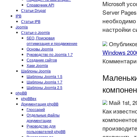
Microsoft у
Справочник API
Статьи Drupal
Server Page
IPB
необходимо 
Статьи IPB
Joomla
настройки с
Статьи о Joomla
SEO, Поисковая
Опубликов
оптимизация и продвижение
Основы Joomla
Windows 200
Руководство по Joomla 1.7
Комментарие
Создание сайтов
Хаки Joomla
Шаблоны Joomla
Маленьки
Шаблоны Joomla 1.5
Шаблоны Joomla 1.7
компонен
Шаблоны Joomla 2.5
phpBB
phpBBex
Май 1st, 
Документация phpBB
Глоссарий
Как известн
Отдельные файлы
компонентов
документации
Руководство для
производит
пользователей phpBB
отключить. 
Руководство по