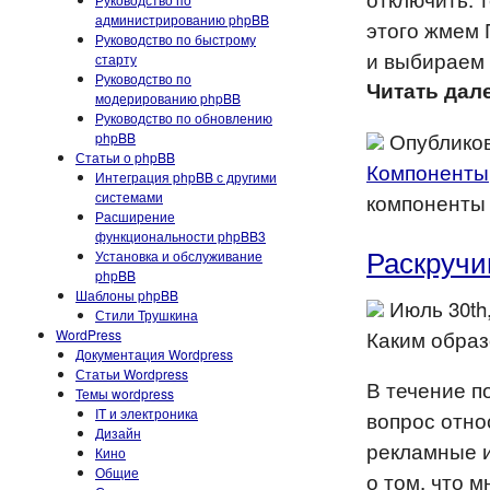
администрированию phpBB
этого жмем
Руководство по быстрому
и выбираем 
старту
Руководство по
Читать дале
модерированию phpBB
Руководство по обновлению
Опубликов
phpBB
Статьи о phpBB
Компоненты
Интеграция phpBB с другими
системами
компоненты
Расширение
функциональности phpBB3
Раскручи
Установка и обслуживание
phpBB
Шаблоны phpBB
Июль 30th
Стили Трушкина
Каким образ
WordPress
Документация Wordpress
Статьи Wordpress
В течение п
Темы wordpress
IT и электроника
вопрос отно
Дизайн
рекламные и
Кино
Общие
о том, что 