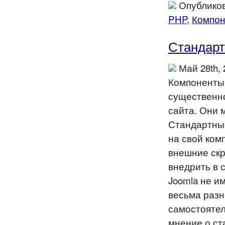
Опубликов
PHP
,
Компо
Стандарт
Май 28th,
Компоненты 
существенн
сайта. Они 
Стандартные
на свой ком
внешние скр
внедрить в 
Joomla не им
весьма разн
самостоятел
мнение о ст