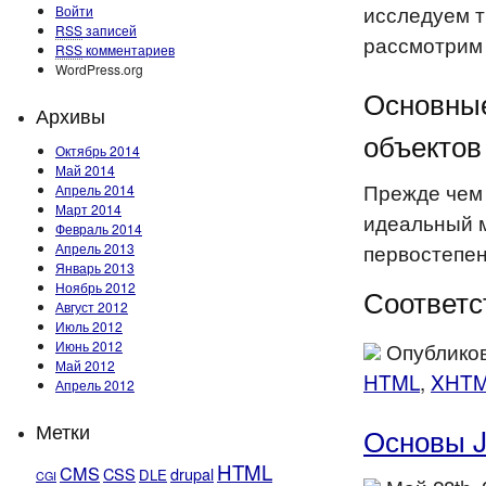
исследуем т
Войти
RSS
записей
рассмотрим 
RSS
комментариев
WordPress.org
Основные
Архивы
объектов
Октябрь 2014
Май 2014
Прежде чем 
Апрель 2014
Март 2014
идеальный 
Февраль 2014
первостепен
Апрель 2013
Январь 2013
Ноябрь 2012
Соответс
Август 2012
Июль 2012
Июнь 2012
Опубликов
Май 2012
HTML
,
XHT
Апрель 2012
Метки
Основы 
HTML
CMS
CSS
drupal
DLE
CGI