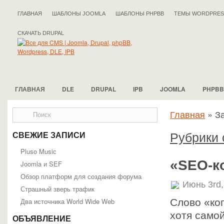
ГЛАВНАЯ
ШАБЛОНЫ JOOMLA
ШАБЛОНЫ PHPBB
ТЕМЫ WORDPRES
СКАЧАТЬ DRUPAL
ГЛАВНАЯ
DLE
DRUPAL
IPB
JOOMLA
PHPBB
Главная
»
За
Рубрики 
СВЕЖИЕ ЗАПИСИ
Pluso Musiс
«SEO-к
Joomla и SEF
Обзор платформ для создания форума
Июнь 3rd
Страшный зверь трафик
Два источника World Wide Web
Слово «ко
хотя само
ОБЪЯВЛЕНИЕ