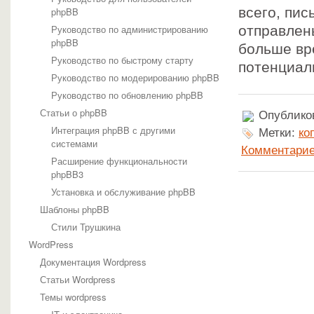
всего, пис
phpBB
Руководство по администрированию
отправлен
phpBB
больше вр
Руководство по быстрому старту
потенциал
Руководство по модерированию phpBB
Руководство по обновлению phpBB
Статьи о phpBB
Опубликов
Интеграция phpBB с другими
Метки:
ко
системами
Комментарие
Расширение функциональности
phpBB3
Установка и обслуживание phpBB
Шаблоны phpBB
Стили Трушкина
WordPress
Документация Wordpress
Статьи Wordpress
Темы wordpress