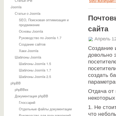
Статьи IPB
seo-копирайт
Joomla
Статьи о Joomla
Почтов
SEO, Поисковая оптимизация и
продвижение
сайта
Основы Joomla
Руководство по Joomla 1.7
Апрель 12
Создание сайтов
Создание 
Хаки Joomla
довольно 
Шаблоны Joomla
посетител
Шаблоны Joomla 1.5
посетители
Шаблоны Joomla 1.7
создать б
Шаблоны Joomla 2.5
параметра
phpBB
phpBBex
Отдача от
Документация phpBB
некоторых
Глоссарий
1. Не стои
Отдельные файлы документации
что небол
Руководство для пользователей