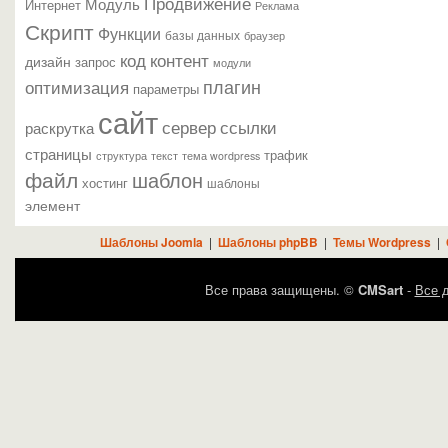
Продвижение
Модуль
Интернет
Реклама
Скрипт
Функции
базы данных
браузер
контент
код
дизайн
запрос
модули
плагин
оптимизация
параметры
сайт
сервер
ссылки
раскрутка
страницы
трафик
текст
структура
тема wordpress
файл
шаблон
хостинг
шаблоны
элемент
Шаблоны Joomla
|
Шаблоны phpBB
|
Темы Wordpress
|
Все права защищены. ©
CMSart
-
Все д