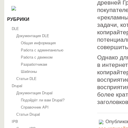
древней Г
покупателе
«рекламны
РУБРИКИ
задачи, к
DLE
копирайте
Документация DLE
потенциал
Общая информация
совершить 
Работа с админпанелью
Однако дл
Работа с движком
Разработчикам
в интерне
Шаблоны
копирайте
Статьи DLE
восприяти
Drupal
восприяти
Документация Drupal
более кра
Подойдёт ли вам Drupal?
заголовко
Справочник API
Статьи Drupal
IPB
Опубликов