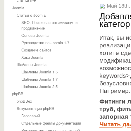
Статьи IPB
Май 18th,
Joomla
Добавля
Статьи о Joomla
катего
SEO, Поисковая оптимизация и
продвижение
Основы Joomla
Итак, вы 
Руководство по Joomla 1.7
реализаци
Создание сайтов
хотите сд
Хаки Joomla
модификац
Шаблоны Joomla
возможнос
Шаблоны Joomla 1.5
keywords>,
Шаблоны Joomla 1.7
безусловно
Шаблоны Joomla 2.5
Например:
phpBB
Фитинги 
phpBBex
Документация phpBB
труб, фи
Глоссарий
запорная
Отдельные файлы документации
Читать да
Руководство для пользователей