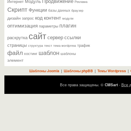
Продвижение
Модуль
Интернет
Реклама
Скрипт
Функции
базы данных
браузер
контент
код
дизайн
запрос
модули
плагин
оптимизация
параметры
сайт
сервер
ссылки
раскрутка
страницы
трафик
текст
структура
тема wordpress
файл
шаблон
хостинг
шаблоны
элемент
Шаблоны Joomla
|
Шаблоны phpBB
|
Темы Wordpress
|
Все права защищены. ©
CMSart
-
Все д