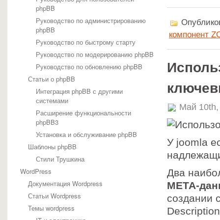
phpBB
Руководство по администрированию
Опубликов
phpBB
компонент Z
Руководство по быстрому старту
Руководство по модерированию phpBB
Исполь
Руководство по обновлению phpBB
Статьи о phpBB
ключев
Интеграция phpBB с другими
системами
Май 10th,
Расширение функциональности
phpBB3
Установка и обслуживание phpBB
У joomla 
Шаблоны phpBB
надлежащи
Стили Трушкина
WordPress
Два наибо
Документация Wordpress
МЕТА-дан
Статьи Wordpress
создании 
Темы wordpress
Descriptio