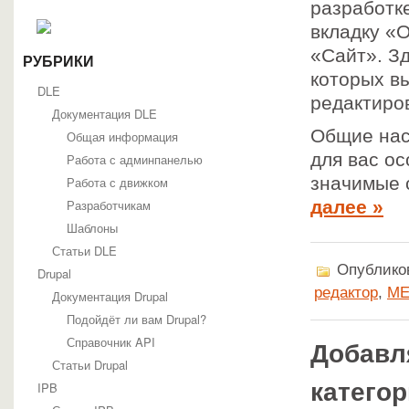
разработк
вкладку «
«Сайт». З
РУБРИКИ
которых в
DLE
редактиро
Документация DLE
Общие нас
Общая информация
для вас о
Работа с админпанелью
значимые с
Работа с движком
Разработчикам
далее »
Шаблоны
Статьи DLE
Опубликов
Drupal
редактор
,
МЕ
Документация Drupal
Подойдёт ли вам Drupal?
Справочник API
Добавля
Статьи Drupal
катего
IPB