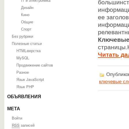
IT и электроника
большинст
Дизайн
информаци
Кино
ее заголо
Общие
информаци
Спорт
релевантн
Без рубрики
Ключевые
Полезные статьи
страницы.
HTML-верстка
Читать да
MySQL
Продвижение сайтов
Разное
Опубликов
Язык JavaScript
ключевые сл
Язык PHP
ОБЪЯВЛЕНИЯ
МЕТА
Войти
RSS
записей