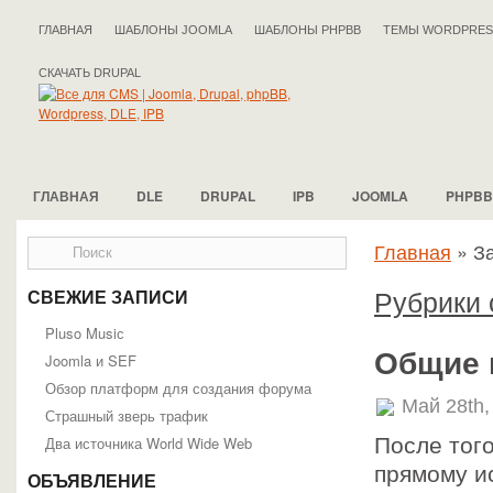
ГЛАВНАЯ
ШАБЛОНЫ JOOMLA
ШАБЛОНЫ PHPBB
ТЕМЫ WORDPRES
СКАЧАТЬ DRUPAL
ГЛАВНАЯ
DLE
DRUPAL
IPB
JOOMLA
PHPBB
Главная
»
З
Рубрики 
СВЕЖИЕ ЗАПИСИ
Pluso Musiс
Общие 
Joomla и SEF
Обзор платформ для создания форума
Май 28th,
Страшный зверь трафик
Два источника World Wide Web
После того
прямому ис
ОБЪЯВЛЕНИЕ