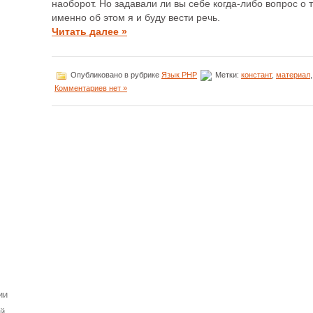
наоборот. Но задавали ли вы себе когда-либо вопрос о то
именно об этом я и буду вести речь.
Читать далее »
Опубликовано в рубрике
Язык PHP
Метки:
констант
,
материал
Комментариев нет »
ии
ей