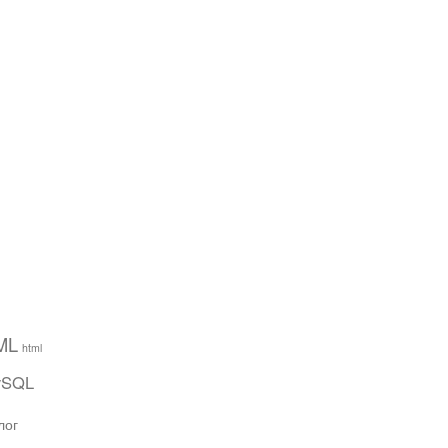
ML
html
ySQL
лог