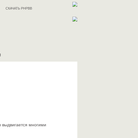
СКАЧАТЬ PHPBB
И
я выдвигается многими