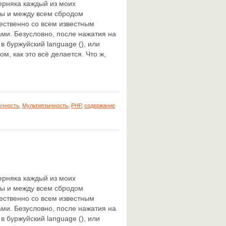
верняка каждый из моих
лы и между всем сбродом
ственно со всем известным
ми. Безусловно, после нажатия на
в буржуйский language (), или
м, как это всё делается. Что ж,
ычность
,
Мультиязычность
,
РНР
,
содержание
верняка каждый из моих
лы и между всем сбродом
ственно со всем известным
ми. Безусловно, после нажатия на
в буржуйский language (), или