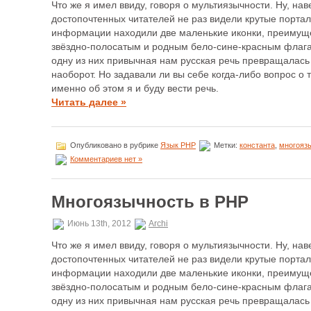
Что же я имел ввиду, говоря о мультиязычности. Ну, на
достопочтенных читателей не раз видели крутые порта
информации находили две маленькие иконки, преимуще
звёздно-полосатым и родным бело-сине-красным флага
одну из них привычная нам русская речь превращалась 
наоборот. Но задавали ли вы себе когда-либо вопрос о то
именно об этом я и буду вести речь.
Читать далее »
Опубликовано в рубрике
Язык PHP
Метки:
константа
,
многояз
Комментариев нет »
Многоязычность в РНР
Июнь 13th, 2012
Archi
Что же я имел ввиду, говоря о мультиязычности. Ну, на
достопочтенных читателей не раз видели крутые порта
информации находили две маленькие иконки, преимуще
звёздно-полосатым и родным бело-сине-красным флага
одну из них привычная нам русская речь превращалась 