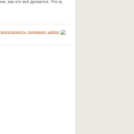
м, как это всё делается. Что ж,
,
многоязычность
,
содержание
,
шаблон