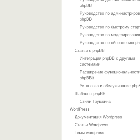
phpBB
Руководство по администриро
phpBB
Руководство по быстрому стар
Руководство по модерировани
Руководство по обновлению p
Статьи о phpBB
Интеграция phpBB с другими
системами
Расширение функциональност
phpBB3
Установка и обслуживание php
Шаблоны phpBB
Стили Трушкина
WordPress
Документация Wordpress
Статьи Wordpress
Темы wordpress