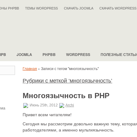
ОНЫ PHPBB
ТЕМЫ WORDPRESS
СКАЧАТЬ JOOMLA
СКАЧАТЬ WORDPRESS
IPB
JOOMLA
PHPBB
WORDPRESS
ПОЛЕЗНЫЕ СТАТЬ
Главная
»
Записи с тегом "многоязычность"
Рубрики с меткой ‘многоязычность’
Многоязычность в РНР
Июнь 25th, 2012
Archi
ума
Привет всем читателям!
Сегодня мы рассмотрим довольно важную тему, котора
работодателями, а именно мультиязычность.