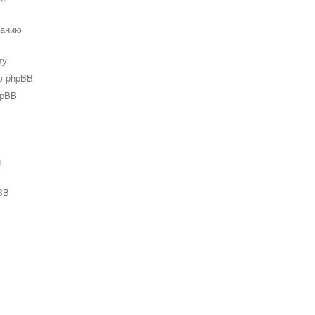
ванию
ту
ю phpBB
hpBB
и
BB