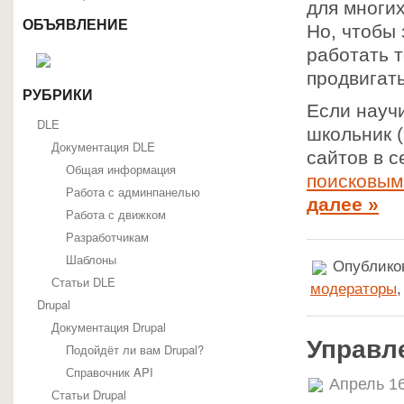
для многи
ОБЪЯВЛЕНИЕ
Но, чтобы
работать т
продвигать
РУБРИКИ
Если науч
DLE
школьник 
Документация DLE
сайтов в с
Общая информация
поисковым
Работа с админпанелью
далее »
Работа с движком
Разработчикам
Шаблоны
Опубликов
Статьи DLE
модераторы
Drupal
Документация Drupal
Управл
Подойдёт ли вам Drupal?
Справочник API
Апрель 16
Статьи Drupal