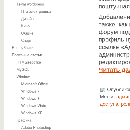
Темы wordpress
поштучная
IT и электроника
Добавлени
Дизайн
также, как
Кино
форум под
Общие
профиль н
Спорт
ссылке «А
Без рубрики
администр
Полезные статьи
редактиро
HTML-верстка
Читать да
MySQL
Windows
Microsoft Office
Опубликов
Windows 7
Метки:
админ
Windows 8
доступа
,
рол
Windows Vista
Windows XP
Графика
Adobe Photoshop