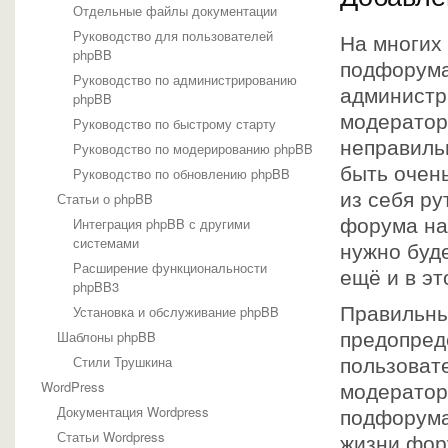
Отдельные файлы документации
Руководство для пользователей
На многих 
phpBB
подфорумам
Руководство по администрированию
администр
phpBB
модератор
Руководство по быстрому старту
неправиль
Руководство по модерированию phpBB
быть очень
Руководство по обновлению phpBB
из себя ру
Статьи о phpBB
Интеграция phpBB с другими
форума на
системами
нужно буд
Расширение функциональности
ещё и в э
phpBB3
Установка и обслуживание phpBB
Правильны
Шаблоны phpBB
предопред
Стили Трушкина
пользовате
WordPress
модератор
Документация Wordpress
подфорумах
Статьи Wordpress
жизни фору