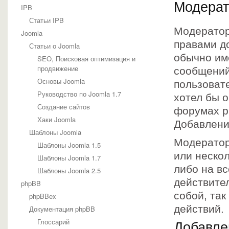
Модерат
IPB
Статьи IPB
Модератор
Joomla
правами д
Статьи о Joomla
обычно им
SEO, Поисковая оптимизация и
продвижение
сообщений
Основы Joomla
пользовате
Руководство по Joomla 1.7
хотел бы 
Создание сайтов
форумах p
Хаки Joomla
Добавлени
Шаблоны Joomla
Модератор
Шаблоны Joomla 1.5
или неско
Шаблоны Joomla 1.7
либо на в
Шаблоны Joomla 2.5
действите
phpBB
собой, так
phpBBex
действий.
Документация phpBB
Глоссарий
Добавле