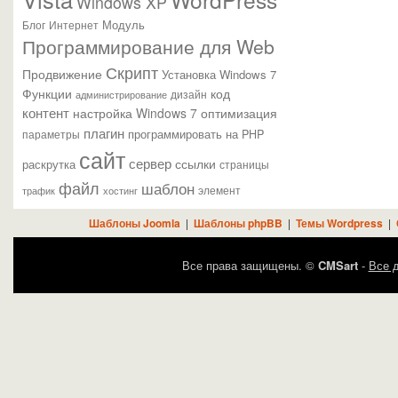
Windows XP
Модуль
Блог
Интернет
Программирование для Web
Скрипт
Продвижение
Установка Windows 7
Функции
код
администрирование
дизайн
контент
настройка Windows 7
оптимизация
плагин
параметры
программировать на PHP
сайт
сервер
ссылки
раскрутка
страницы
файл
шаблон
элемент
трафик
хостинг
Шаблоны Joomla
|
Шаблоны phpBB
|
Темы Wordpress
|
Все права защищены. ©
CMSart
-
Все д