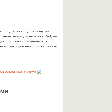
ень популярная группа модулей
большинство модулей языка Perl, на
ция с полным описанием его
ля которых довольно сложно найти
Web Основы
,
группа
,
модули
ами