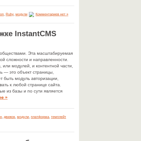
hon
,
Ruby
,
модули
Комментариев нет »
жке InstantCMS
сообществами. Эта масштабируемая
ой сложности и направленности.
 или модулей, и контентной части,
ь — это объект страницы,
 быть модуль авторизации,
вать к любой странице сайта.
е из базы и по сути является
ее »
н
,
движок
,
модули
,
платформа
,
темплейт