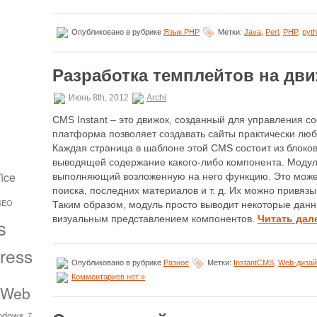
Опубликовано в рубрике
Язык PHP
Метки:
Java
,
Perl
,
PHP
,
pyt
Разработка темплейтов на дви
Июнь 8th, 2012
Archi
CMS Instant – это движок, созданный для управления 
платформа позволяет создавать сайты практически люб
Каждая страница в шаблоне этой CMS состоит из блоков,
выводящей содержание какого-либо компонента. Модул
fice
выполняющий возложенную на него функцию. Это может
поиска, последних материалов и т. д. Их можно привязы
SEO
Таким образом, модуль просто выводит некоторые данны
визуальным представлением компонентов.
Читать дал
s
ress
Опубликовано в рубрике
Разное
Метки:
InstantCMS
,
Web-дизай
Комментариев нет »
 Web
ndows 7