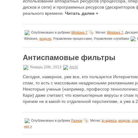
использовании аппаратных ресурсов (процессора, опер
дисков и сети) и программных ресурсов (дескрипторов
реального времени.
Читать далее »
Опубликовано в рубрике
Windows 7
Метки:
Windows 7
, Дескри
Windows,
модули
, Управление процессами, Управление службами
К
Антиспамовые фильтры
Январь 20th, 2013
Archi
Сегодня, наверное, уже все, кто пользуется Интернетом
спам, то есть с массовыми неадресными рекламными р
Некоторые ученые (например, профессор технологичес
Кари) даже считают, что компьютерные вирусы и спам 
причем не в какой-то отдаленной перспективе, а уже в 
Опубликовано в рубрике
Разное
Метки:
ip-адреса
,
модули
,
спа
нет »