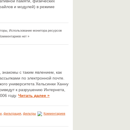
ативной памяти, физических
 файлов и модулей) в режиме
пторы, Использование монитора ресурсов
омментариев нет »
, знакомы с таким явлением, как
ассылками по электронной почте.
кого университета Хельсинки Ханну
приведут к разрушению Интернета,
2006 году.
Читать далее »
м
,
фильтрация
,
фильтры
Комментариев