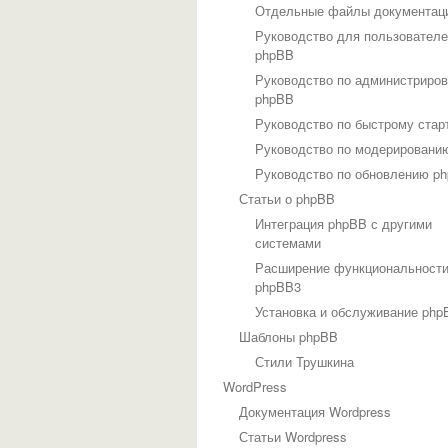
Отдельные файлы документац
Руководство для пользовател
phpBB
Руководство по администриро
phpBB
Руководство по быстрому стар
Руководство по модерировани
Руководство по обновлению p
Статьи о phpBB
Интеграция phpBB с другими
системами
Расширение функциональност
phpBB3
Установка и обслуживание php
Шаблоны phpBB
Стили Трушкина
WordPress
Документация Wordpress
Статьи Wordpress