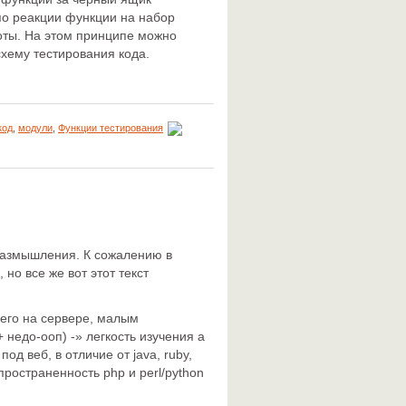
о реакции функции на набор
оты. На этом принципе можно
хему тестирования кода.
код
,
модули
,
Функции тестирования
 размышления. К сожалению в
 но все же вот этот текст
 его на сервере, малым
 недо-ооп) -» легкость изучения а
од веб, в отличие от java, ruby,
пространенность php и perl/python