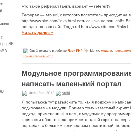
ии
Что такое реферал (англ. вариант — referer)?
ей
Реферал — это url, с которого посетитель приходит на в
http://www.site.com/links.html есть ссылка на ваш сайт. 
ванию
попадет на ваш сайт. Тогда url http://www.site.com/link
Читать далее »
ту
ю phpBB
hpBB
Опубликовано в рубрике
Язык PHP
Метки:
модули
,
посещаемо
Комментариев нет »
Модульное программирование 
и
написать маленький портал
BB
Июль 2nd, 2012
Archi
Я попытаюсь тут разъяснить то, как я подхожу к написа
подключаемые модули. Пример тому известный скрипт P
подход, примененный в нем, к модульному программиро
корявости общего кода применять такой скрипт на серь
порталах, с большим количеством посетителей, не рек