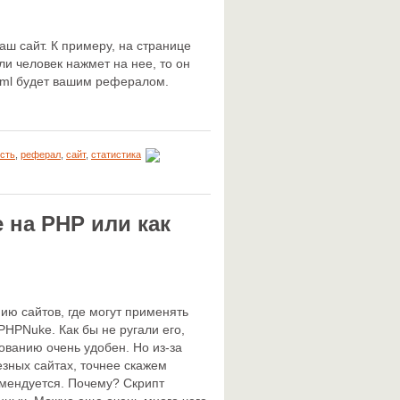
аш сайт. К примеру, на странице
Если человек нажмет на нее, то он
s.html будет вашим рефералом.
сть
,
реферал
,
сайт
,
статистика
на PHP или как
нию сайтов, где могут применять
HPNuke. Как бы не ругали его,
ванию очень удобен. Но из-за
езных сайтах, точнее скажем
омендуется. Почему? Скрипт