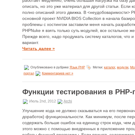
работает медленно, очень большая нагрузка на базу д
описать, но это уже материал для другой статьи. Если к
полно описаний этого движка. В <неудобоваримости> 
основной проект NVIDIA BIOS Collection в начала бази
проблемы с хостингом заставили меня начать разработк
PHPNuke я взять только суть модулей, все остальное же
Прежде всего, надо продумать систему каталогов, что и
вариант.
Читать далее »
Опубликовано в рубрике
Язык PHP
Метки:
каталог
,
модули
,
Мо
портал
Комментариев нет »
Функции тестирования в PHP-
Июль 2nd, 2012
Archi
Улучшение кода не должно сказываться на его первона
доработок) функциональности. Как минимум, после пе
содержать больше ошибок на единицу строк кода, чем д
этого можно с помощью внедренных в приложение проц
работы функций программы. Если принять содержимое