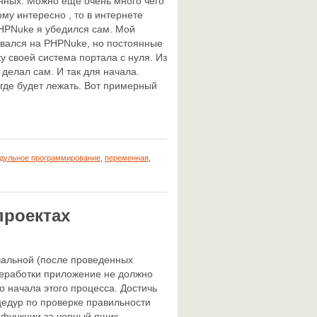
анных. Можно еще очень много чего
ому интересно , то в интернете
PHPNuke я убедился сам. Мой
ровался на PHPNuke, но постоянные
у своей система портала с нуля. Из
 делал сам. И так для начала.
 где будет лежать. Вот примерный
дульное программирование
,
переменная
,
проектах
чальной (после проведенных
реработки приложение не должно
о начала этого процесса. Достичь
едур по проверке правильности
 функции за черный ящик