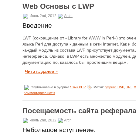
Web Основы с LWP
Июль 2nd, 2012
Archi
Введение
LWP (сокращение от «Library for WWW in Perl») это оч
языка Perl для доступа к данным в сети Internet. Как и 
каждый модуль из состава LWP присутствует документа
интерфейса. Однако, в LWP есть множество модулей, д
документацию по, казалось бы, простейшим вещам.
Читать далее »
Опубликовано в рубрике
Язык PHP
Метки:
getprint
,
LWP
,
URL
,
Комментариев нет »
Посещаемость сайта реферал
Июль 2nd, 2012
Archi
Небольшое вступление.