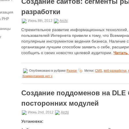
Создание сайтов: сегменты ры
разработки
изация
а PHP
Июнь 8th, 2012
Archi
раницы
Стремительное развитие информационных технологий, 
пользователей Интернета привели к тому, что Всемирна
т
популярным инструментом ведения бизнеса. Наличие с
организации лучшим способом заявить о себе, расширит
сообщить о своих новостях целевой аудитории.
Читать 
Опубликовано в рубрике
Разное
Метки:
CMS
,
веб-разработки
,
Комментариев нет »
Создание поддоменов на DLE
посторонних модулей
Июнь 2nd, 2012
Archi
Установка: