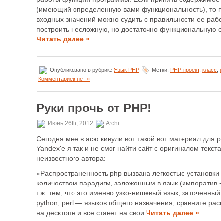
(имеющий определенную вами функциональность), то п
входных значений можно судить о правильности ее раб
построить несложную, но достаточно функциональную с
Читать далее »
Опубликовано в рубрике
Язык PHP
Метки:
PHP-проект
,
класс
,
Комментариев нет »
Руки прочь от PHP!
Июнь 26th, 2012
Archi
Сегодня мне в асю кинули вот такой вот материал для
Yandex’е я так и не смог найти сайт с оригиналом текста,
неизвестного автора:
«Распространенность php вызвана легкостью установки
количеством парадигм, заложенным в язык (императив +
т.ж. тем, что это именно узко-нишевый язык, заточенный п
python, perl — языков общего назначения, сравните рас
на десктопе и все станет на свои
Читать далее »