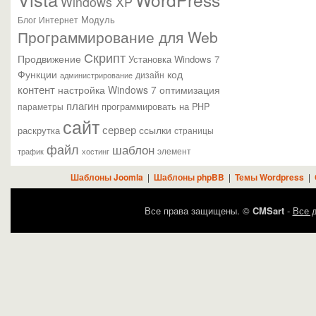
Windows XP
Модуль
Блог
Интернет
Программирование для Web
Скрипт
Продвижение
Установка Windows 7
Функции
код
администрирование
дизайн
контент
настройка Windows 7
оптимизация
плагин
параметры
программировать на PHP
сайт
сервер
ссылки
раскрутка
страницы
файл
шаблон
элемент
трафик
хостинг
Шаблоны Joomla
|
Шаблоны phpBB
|
Темы Wordpress
|
Все права защищены. ©
CMSart
-
Все д