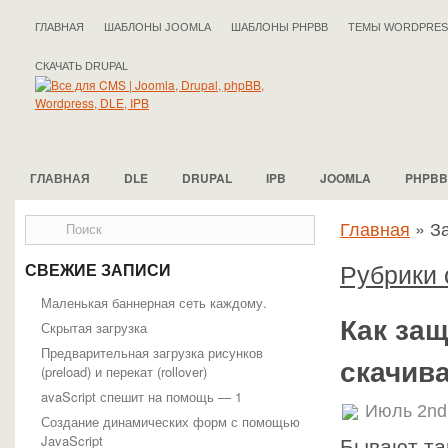
ГЛАВНАЯ
ШАБЛОНЫ JOOMLA
ШАБЛОНЫ PHPBB
ТЕМЫ WORDPRES
СКАЧАТЬ DRUPAL
ГЛАВНАЯ
DLE
DRUPAL
IPB
JOOMLA
PHPBB
Главная
»
За
Рубрики 
СВЕЖИЕ ЗАПИСИ
Маленькая баннерная сеть каждому.
Как защ
Скрытая загрузка
Предварительная загрузка рисунков
скачива
(preload) и перекат (rollover)
avaScript спешит на помощь — 1
Июль 2nd
Создание динамических форм с помощью
JavaScript
Бывают так