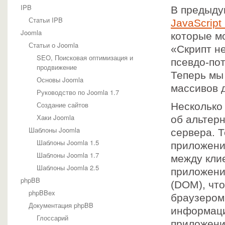
IPB
В предыду
Статьи IPB
JavaScript
Joomla
которые м
Статьи о Joomla
«Скрипт н
SEO, Поисковая оптимизация и
псевдо-по
продвижение
Теперь мы
Основы Joomla
массивов 
Руководство по Joomla 1.7
Создание сайтов
Несколько
Хаки Joomla
об альтер
Шаблоны Joomla
сервера. Т
Шаблоны Joomla 1.5
приложени
Шаблоны Joomla 1.7
между кли
Шаблоны Joomla 2.5
приложени
phpBB
(DOM), чт
phpBBex
браузером
Документация phpBB
информаци
Глоссарий
приложени