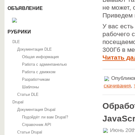
не может, 
ОБЪЯВЛЕНИЕ
Приведем 
У вас есть
РУБРИКИ
рабочего 
посещаемо
DLE
Документация DLE
300Гб в ме
Общая информация
Читать да
Работа с админпанелью
Работа с движком
Опубликов
Разработчикам
скачивания
,
Шаблоны
Статьи DLE
Drupal
Обрабо
Документация Drupal
JavaScr
Подойдёт ли вам Drupal?
Справочник API
Июнь 20th
Статьи Drupal