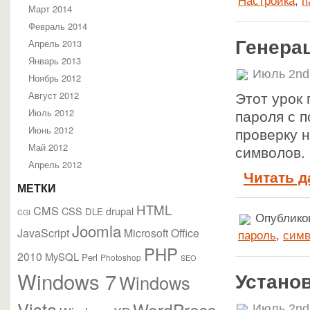
Настройка
,
п
Март 2014
Февраль 2014
Генера
Апрель 2013
Январь 2013
Июль 2nd
Ноябрь 2012
Август 2012
Этот урок 
Июль 2012
пароля с 
Июнь 2012
проверку 
Май 2012
символов.
Апрель 2012
Читать д
МЕТКИ
HTML
CMS
CSS
drupal
DLE
CGI
Опубликов
Joomla
JavaScript
Microsoft Office
пароль
,
сим
PHP
2010
MySQL
Perl
Photoshop
SEO
Windows 7
Windows
Установ
Vista
WordPress
Июль 2nd