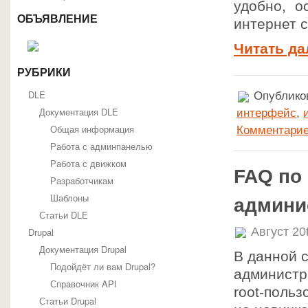
удобно, о
ОБЪЯВЛЕНИЕ
интернет 
Читать да
РУБРИКИ
DLE
Опубликов
Документация DLE
интерфейс
,
Общая информация
Комментарие
Работа с админпанелью
Работа с движком
FAQ по
Разработчикам
Шаблоны
админи
Статьи DLE
Август 20
Drupal
Документация Drupal
В данной 
Подойдёт ли вам Drupal?
администр
Справочник API
root-польз
Статьи Drupal