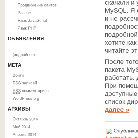
скачали и 
Продвижение сайтов
MySQL. Я 
Разное
и не рассч
Язык JavaScript
подробнос
Язык PHP
подробной
ОБЪЯВЛЕНИЯ
хотите ка
читайте эт
(
подробнее
)
После того
МЕТА
пакета My
Войти
работать.
RSS
записей
При помощ
RSS
комментариев
доступные 
WordPress.org
список ди
далее »
АРХИВЫ
Октябрь 2014
Май 2014
Опубликов
Апрель 2014