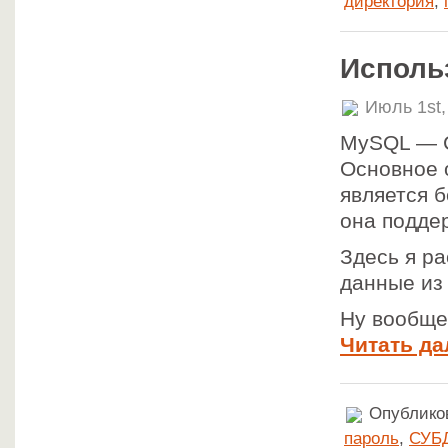
директория
,
Исполь
Июль 1st,
MySQL — С
Основное о
является б
она подде
Здесь я ра
данные из
Ну вообще-
Читать да
Опубликов
пароль
,
СУБ