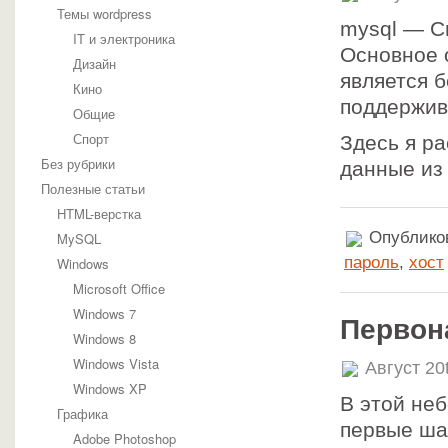
Темы wordpress
mysql — С
IT и электроника
Основное о
Дизайн
является б
Кино
поддержив
Общие
Спорт
Здесь я ра
Без рубрики
данные из 
Полезные статьи
HTML-верстка
Опубликов
MySQL
пароль
,
хост
Windows
Microsoft Office
Windows 7
Первон
Windows 8
Windows Vista
Август 20
Windows XP
В этой не
Графика
первые шаг
Adobe Photoshop