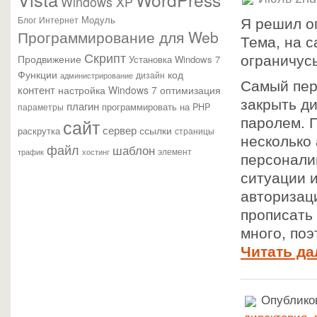
Windows XP
Модуль
Блог
Интернет
Я решил о
Программирование для Web
Тема, на с
Скрипт
Продвижение
Установка Windows 7
ограничус
Функции
код
администрирование
дизайн
Самый пер
контент
настройка Windows 7
оптимизация
закрыть д
плагин
параметры
программировать на PHP
сайт
паролем. 
сервер
ссылки
раскрутка
страницы
несколько 
файл
шаблон
элемент
трафик
хостинг
персонали
ситуации 
авторизац
прописать
много, поэ
Читать да
Опубликов