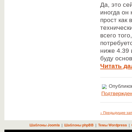
Да, это се
иногда он
прост как 
техническ
всего того
потребуетс
ниже 4.39 
буду осно
Читать да
Опубликов
Подтвержден
« Предыдущие за
Шаблоны Joomla
|
Шаблоны phpBB
|
Темы Wordpress
|