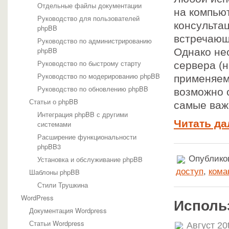
Отдельные файлы документации
на компьют
Руководство для пользователей
консульта
phpBB
встречающ
Руководство по администрированию
phpBB
Однако не
Руководство по быстрому старту
сервера (н
Руководство по модерированию phpBB
применяем
Руководство по обновлению phpBB
возможно 
Статьи о phpBB
самые важ
Интеграция phpBB с другими
Читать да
системами
Расширение функциональности
phpBB3
Опубликов
Установка и обслуживание phpBB
доступ
,
кома
Шаблоны phpBB
Стили Трушкина
WordPress
Исполь
Документация Wordpress
Статьи Wordpress
Август 20