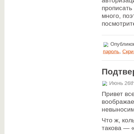
авторизац
прописать
много, поэ
посмотрит
Опубликов
пароль
,
Скри
Подтве
Июнь 26th
Привет все
воображае
невыносим
Что ж, кол
такова — 