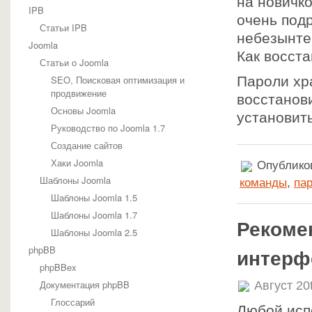
на новичк
IPB
очень под
Статьи IPB
небезынте
Joomla
Как восст
Статьи о Joomla
SEO, Поисковая оптимизация и
Пароли хр
продвижение
восстанов
Основы Joomla
установить
Руководство по Joomla 1.7
Создание сайтов
Хаки Joomla
Опубликов
Шаблоны Joomla
команды
,
па
Шаблоны Joomla 1.5
Шаблоны Joomla 1.7
Рекоме
Шаблоны Joomla 2.5
phpBB
интерф
phpBBex
Документация phpBB
Август 20
Глоссарий
Любой исп