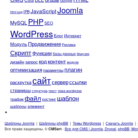
Google
Joomla
JavaScript
IPB
html код
PHP
MySQL
SEO
WordPress
Блог
Интернет
Продвижение
Модуль
Реклама
Скрипт
Функции
базы данных
браузер
контент
код
дизайн
запрос
модули
плагин
оптимизация
параметры
сайт
сервер
ссылки
раскрутка
страницы
текст
структура
тема wordpress
файл
шаблон
трафик
хостинг
элемент
шаблоны
Шаблоны Joomla
|
Шаблоны phpBB
|
Темы Wordpress
|
Скачать Joomla
|
Все права защищены. ©
CMSart
-
Все для CMS | Joomla, Drupal, phpBB, Wor