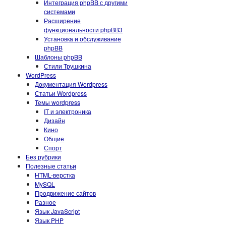
Интеграция phpBB с другими
системами
Расширение
функциональности phpBB3
Установка и обслуживание
phpBB
Шаблоны phpBB
Стили Трушкина
WordPress
Документация Wordpress
Статьи Wordpress
Темы wordpress
IT и электроника
Дизайн
Кино
Общие
Спорт
Без рубрики
Полезные статьи
HTML-верстка
MySQL
Продвижение сайтов
Разное
Язык JavaScript
Язык PHP