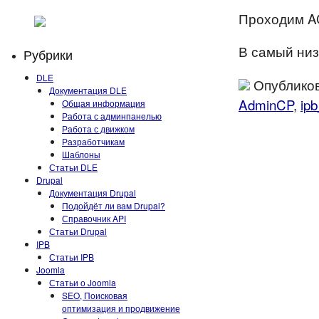
Проходим AC
В самый ни
Рубрики
DLE
Опубликов
Документация DLE
AdminCP
,
ipb
Общая информация
Работа с админпанелью
Работа с движком
Разработчикам
Шаблоны
Статьи DLE
Drupal
Документация Drupal
Подойдёт ли вам Drupal?
Справочник API
Статьи Drupal
IPB
Статьи IPB
Joomla
Статьи о Joomla
SEO, Поисковая
оптимизация и продвижение