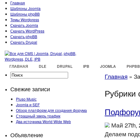
Главная
Шаблоны Joomla
Шаблоны phpBB
Темы Wordpress
Скачать Joomla
Скачать WordPress
Скачать phpBB
Скачать Drupal
ГЛАВНАЯ
DLE
DRUPAL
IPB
JOOMLA
PHPBB
Главная
»
З
Свежие записи
Рубрики 
Pluso Musiс
Joomla и SEF
Подфорум
Обзор платформ для создания форума
Страшный зверь трафик
Два источника World Wide Web
Май 27th,
Делаем подф
Объявление