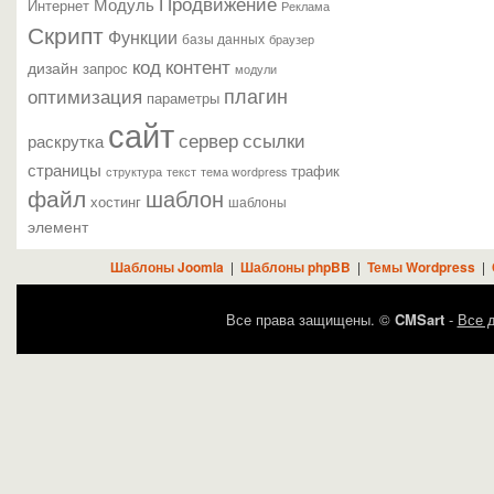
Продвижение
Модуль
Интернет
Реклама
Скрипт
Функции
базы данных
браузер
контент
код
дизайн
запрос
модули
плагин
оптимизация
параметры
сайт
сервер
ссылки
раскрутка
страницы
трафик
текст
структура
тема wordpress
файл
шаблон
хостинг
шаблоны
элемент
Шаблоны Joomla
|
Шаблоны phpBB
|
Темы Wordpress
|
Все права защищены. ©
CMSart
-
Все д