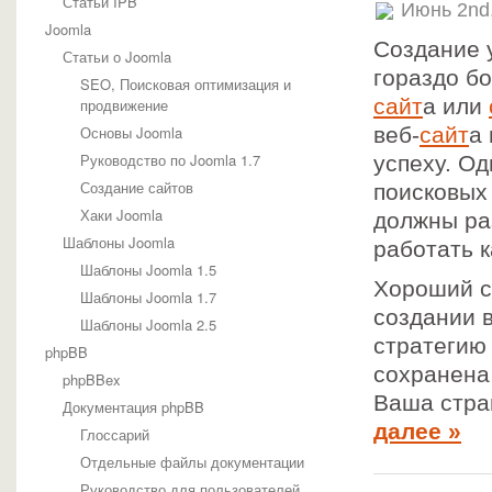
Статьи IPB
Июнь 2nd
Joomla
Создание 
Статьи о Joomla
гораздо б
SEO, Поисковая оптимизация и
сайт
а или
продвижение
Основы Joomla
веб-
сайт
а
Руководство по Joomla 1.7
успеху. Од
Создание сайтов
поисковых
Хаки Joomla
должны ра
Шаблоны Joomla
работать 
Шаблоны Joomla 1.5
Хороший с
Шаблоны Joomla 1.7
создании 
Шаблоны Joomla 2.5
стратегию
phpBB
сохранена 
phpBBex
Ваша стра
Документация phpBB
далее »
Глоссарий
Отдельные файлы документации
Руководство для пользователей