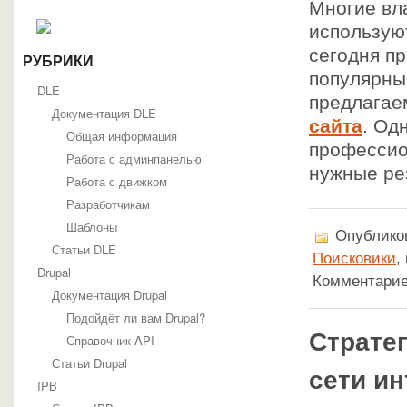
Многие вл
использую
сегодня п
РУБРИКИ
популярны
DLE
предлагае
Документация DLE
сайта
. Од
Общая информация
профессио
Работа с админпанелью
нужные ре
Работа с движком
Разработчикам
Шаблоны
Опубликов
Статьи DLE
Поисковики
,
Drupal
Комментарие
Документация Drupal
Подойдёт ли вам Drupal?
Стратег
Справочник API
Статьи Drupal
сети ин
IPB