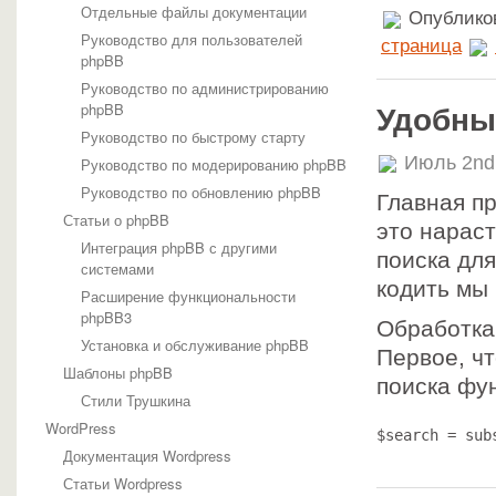
Отдельные файлы документации
Опубликов
Руководство для пользователей
страница
phpBB
Руководство по администрированию
phpBB
Удобны
Руководство по быстрому старту
Июль 2nd
Руководство по модерированию phpBB
Руководство по обновлению phpBB
Главная п
Статьи о phpBB
это нарас
Интеграция phpBB с другими
поиска для
системами
кодить мы 
Расширение функциональности
phpBB3
Обработка
Установка и обслуживание phpBB
Первое, чт
Шаблоны phpBB
поиска фун
Стили Трушкина
WordPress
$search = sub
Документация Wordpress
Статьи Wordpress