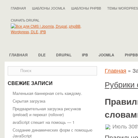
ГЛАВНАЯ
ШАБЛОНЫ JOOMLA
ШАБЛОНЫ PHPBB
ТЕМЫ WORDPRES
СКАЧАТЬ DRUPAL
ГЛАВНАЯ
DLE
DRUPAL
IPB
JOOMLA
PHPBB
Главная
»
За
Рубрики 
СВЕЖИЕ ЗАПИСИ
Маленькая баннерная сеть каждому.
Правил
Скрытая загрузка
Предварительная загрузка рисунков
словами
(preload) и перекат (rollover)
avaScript спешит на помощь — 1
Июль 30t
Создание динамических форм с помощью
JavaScript
Правильно