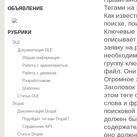
Тегами на
ОБЪЯВЛЕНИЕ
Как извес
поиске, п
Ключевые 
РУБРИКИ
описывает 
DLE
заявку на 
Документация DLE
необходим
Общая информация
группу кл
Работа с админпанелью
файл. Они
Работа с движком
Огромное з
Разработчикам
Заголовок
Шаблоны
этом теге
Статьи DLE
слова и ф
Drupal
поисковой
Документация Drupal
должен быт
Подойдёт ли вам Drupal?
Справочник API
содержате
Статьи Drupal
оно должн