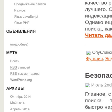
качество р
Продвижение сайтов
лучшего. 
Разное
индексаци
Язык JavaScript
Однако ещё
Язык PHP
поиска, ка
ОБЪЯВЛЕНИЯ
Читать да
(
подробнее
)
Опубликов
МЕТА
Функция
,
Янд
Войти
RSS
записей
RSS
комментариев
Безопа
WordPress.org
Июль 2nd
АРХИВЫ
Главное, с
Октябрь 2014
поиска — т
Май 2014
быстро на
Апрель 2014