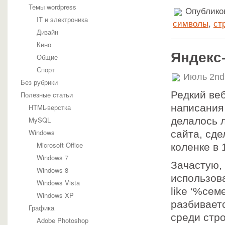
Темы wordpress
Опубликов
IT и электроника
символы
,
ст
Дизайн
Кино
Яндекс-
Общие
Спорт
Июль 2nd
Без рубрики
Редкий ве
Полезные статьи
написания 
HTML-верстка
MySQL
делалось 
Windows
сайта, сд
Microsoft Office
коленке в 
Windows 7
Зачастую,
Windows 8
использова
Windows Vista
like ‘%сем
Windows XP
разбивает
Графика
среди стро
Adobe Photoshop