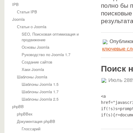
IPB
полно бы 
Статьи IPB
поисковые
Joomla
результат
Статьи о Joomla
SEO, Поисковая оптимизация и
продвижение
Опубликов
Основы Joomla
ключевые сл
Руководство по Joomla 1.7
Создание сайтов
Поиск н
Хаки Joomla
Шаблоны Joomla
Июль 28t
Шаблоны Joomla 1.5
Шаблоны Joomla 1.7
<a

Шаблоны Joomla 2.5
href="javascr
phpBB
if(!s)s=promp
phpBBex
if(s){r=docum
Документация phpBB
Глоссарий