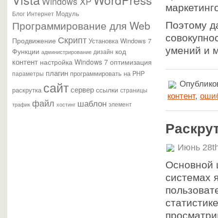
Windows XP
маркетинг
Модуль
Блог
Интернет
Программирование для Web
Поэтому д
совокупно
Скрипт
Продвижение
Установка Windows 7
умений и 
Функции
код
администрирование
дизайн
контент
настройка Windows 7
оптимизация
плагин
параметры
программировать на PHP
сайт
Опубликов
сервер
ссылки
раскрутка
страницы
контент
,
оши
файл
шаблон
элемент
трафик
хостинг
Раскру
Июнь 28th
Основной 
системах 
пользоват
статистик
просматри