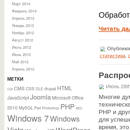
Март 2014
Февраль 2014
Обработ
Апрель 2013
Январь 2013
Читать да
Ноябрь 2012
Август 2012
Июль 2012
Опубликов
Июнь 2012
статистика
,
Май 2012
Апрель 2012
Распро
МЕТКИ
Июнь 28th
HTML
CMS
CSS
drupal
DLE
CGI
Joomla
Многие ду
JavaScript
Microsoft Office
техническа
PHP
2010
MySQL
Perl
Photoshop
SEO
PHP и дру
Windows 7
Windows
для успешн
время, это
Vista
WordPress