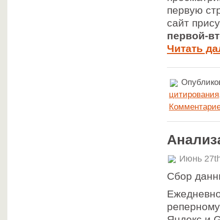
первую ст
сайт прису
первой-вт
Читать да
Опубликов
цитирования
Комментарие
Анализ
Июнь 27th
Сбор данн
Ежедневно
реперному
Яндекс и G