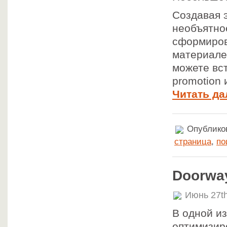
Создавая 
необъятное
сформиров
материале
можете вс
promotion 
Читать да
Опубликов
страница
,
по
Doorway
Июнь 27th
В одной из
оптимизиро