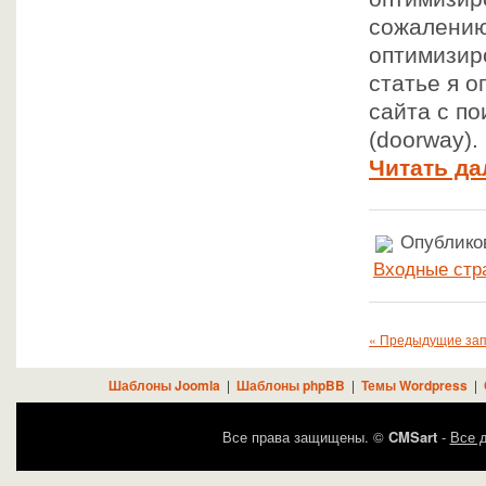
сожалению,
оптимизир
статье я 
сайта с п
(doorway).
Читать да
Опубликов
Входные стр
« Предыдущие за
Шаблоны Joomla
|
Шаблоны phpBB
|
Темы Wordpress
|
Все права защищены. ©
CMSart
-
Все д