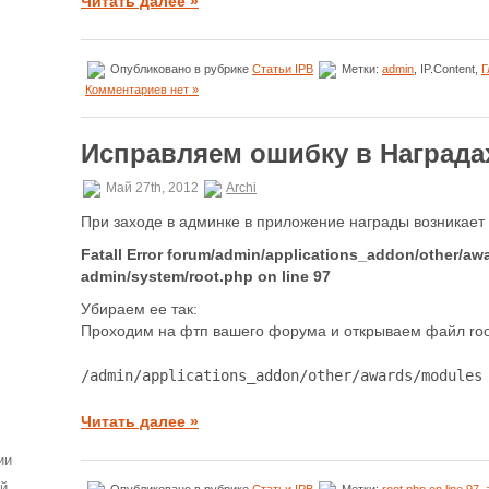
Читать далее »
Опубликовано в рубрике
Статьи IPB
Метки:
admin
, IP.Content,
Г
Комментариев нет »
Исправляем ошибку в Наградах 
Май 27th, 2012
Archi
При заходе в админке в приложение награды возникает т
Fatall Error forum/admin/applications_addon/other/a
admin/system/root.php on line 97
Убираем ее так:
Проходим на фтп вашего форума и открываем файл roo
/admin/applications_addon/other/awards/modules
Читать далее »
ии
ей
Опубликовано в рубрике
Статьи IPB
Метки:
root.php on line 97
,