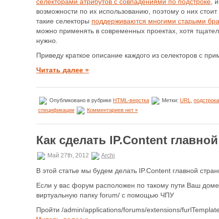
селекторами атрибутов с совпадениями по подстроке
, 
возможности по их использованию, поэтому о них стоит
такие селекторы
поддерживаются многими старыми бр
можно применять в современных проектах, хотя тщател
нужно.
Приведу краткое описание каждого из селекторов с при
Читать далее »
Опубликовано в рубрике
HTML-верстка
Метки:
URL
,
подстрока
спецификации
Комментариев нет »
Как сделать IP.Content главно
Май 27th, 2012
Archi
В этой статье мы будем делать IP.Content главной стр
Если у вас форум расположен по такому пути Ваш доме
виртуальную папку forum/ с помощью ЧПУ
Пройти /admin/applications/forums/extensions/furlTemplat