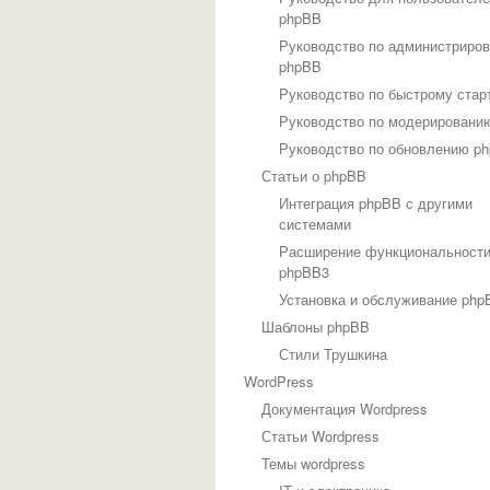
phpBB
Руководство по администриро
phpBB
Руководство по быстрому стар
Руководство по модерировани
Руководство по обновлению p
Статьи о phpBB
Интеграция phpBB с другими
системами
Расширение функциональност
phpBB3
Установка и обслуживание php
Шаблоны phpBB
Стили Трушкина
WordPress
Документация Wordpress
Статьи Wordpress
Темы wordpress