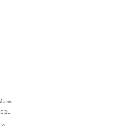
ML
html
ySQL
лог