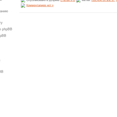
Комментариев нет »
ванию
ту
ю phpBB
hpBB
и
BB