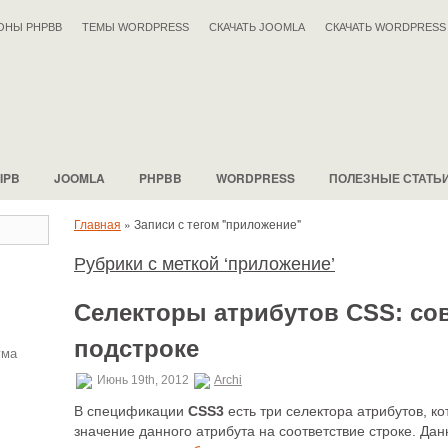
ОНЫ PHPBB
ТЕМЫ WORDPRESS
СКАЧАТЬ JOOMLA
СКАЧАТЬ WORDPRESS
IPB
JOOMLA
PHPBB
WORDPRESS
ПОЛЕЗНЫЕ СТАТЬ
Главная
»
Записи с тегом "приложение"
Рубрики с меткой ‘приложение’
Селекторы атрибутов CSS: со
подстроке
ума
Июнь 19th, 2012
Archi
В спецификации
CSS3
есть три селектора атрибутов, к
значение данного атрибута на соответствие строке. Д