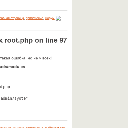
лавная страница
,
приложение
,
Форум
root.php on line 97
акая ошибка, но не у всех!
wards/modules
t.php
 admin/system/root.php
админка
,
ошибка
,
приложение
,
файл root.php