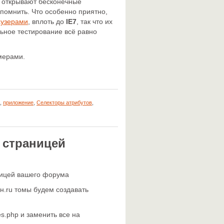
и открывают бесконечные
 помнить. Что особенно приятно,
аузерами
, вплоть до
IE7
, так что их
ьное тестирование всё равно
мерами.
,
приложение
,
Селекторы атрибутов
,
й страницей
аницей вашего форума
н.ru томы будем создавать
es.php и заменить все на