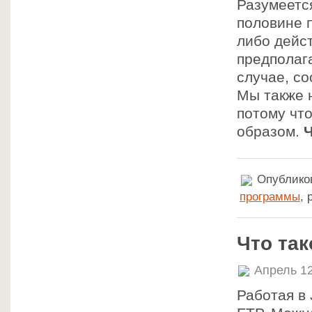
Разумеетс
половине п
либо дейст
предполаг
случае, с
Мы также 
потому чт
образом.
Ч
Опубликов
программы
,
Что так
Апрель 12
Работая в