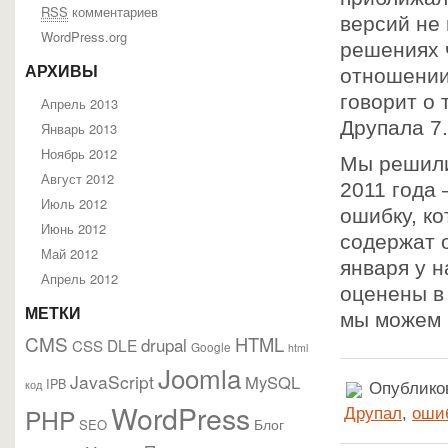
RSS
комментариев
версий не 
WordPress.org
решениях 
АРХИВЫ
отношении
говорит о
Апрель 2013
Друпала 7.
Январь 2013
Ноябрь 2012
Мы решили
Август 2012
2011 года
Июль 2012
ошибку, к
Июнь 2012
содержат о
Май 2012
января у н
Апрель 2012
оценены в 
МЕТКИ
мы можем 
CMS
HTML
drupal
DLE
CSS
Google
html
Joomla
JavaScript
MySQL
IPB
код
Опубликов
WordPress
PHP
Друпал
,
оши
Блог
SEO