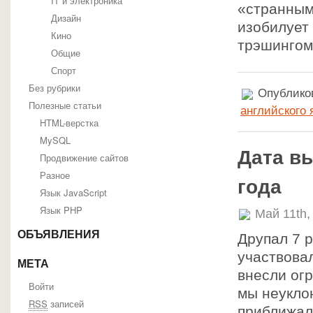
IT и электроника
«странным
Дизайн
изобилует
Кино
трэшингом
Общие
Спорт
Без рубрики
Опубликов
Полезные статьи
английского 
HTML-верстка
MySQL
Дата вы
Продвижение сайтов
Разное
года
Язык JavaScript
Язык PHP
Май 11th,
ОБЪЯВЛЕНИЯ
Друпал 7 р
участвовал
МЕТА
внесли ог
Войти
мы неукло
RSS
записей
приближал