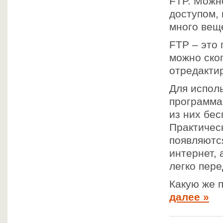
FTP. Можн
доступом, 
много вещ
FTP – это
можно ско
отредакти
Для испол
программа
из них бе
Практичес
появляются
интернет,
легко пер
Какую же 
далее »