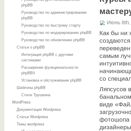
phpBB
мастер
Руководство по администрированию
phpBB
Июнь 8th,
Руководство по быстрому старту
Руководство по модерированию phpBB
Как бы ни
Руководство по обновлению phpBB
создаются
Статьи о phpBB
переведен 
Интеграция phpBB с другими
самым луч
системами
интуитивн
Расширение функциональности
начинающи
phpBB3
со специа
Установка и обслуживание phpBB
Шаблоны phpBB
Ляпсусов 
Стили Трушкина
банальном
WordPress
виде «Фай
Документация Wordpress
загрузочн
Статьи Wordpress
фотошопа 
Темы wordpress
дизайнеры-