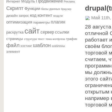
Продвижение
Модуль
Интернет
Реклама
Скрипт
drupal(
Функции
базы данных
браузер
контент
код
дизайн
запрос
модули
Май 11th,
плагин
оптимизация
параметры
28 августа
сайт
сервер
ссылки
раскрутка
отличной 
страницы
трафик
текст
работает и
структура
тема wordpress
файл
шаблон
хостинг
своём бло
шаблоны
элемент
торговой м
считаем, ч
программно
мы должны
этого сайт
ограничени
открытым 
например 
торговой м