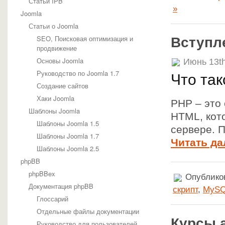
Статьи IPB
»
Joomla
Статьи о Joomla
SEO, Поисковая оптимизация и
Вступл
продвижение
Основы Joomla
Июнь 13th
Руководство по Joomla 1.7
Что та
Создание сайтов
Хаки Joomla
PHP – это 
Шаблоны Joomla
HTML, кот
Шаблоны Joomla 1.5
сервере. П
Шаблоны Joomla 1.7
Читать да
Шаблоны Joomla 2.5
phpBB
phpBBex
Опубликов
Документация phpBB
скрипт
,
MyS
Глоссарий
Отдельные файлы документации
Курсы 
Руководство для пользователей