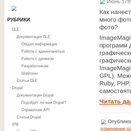
Июнь 17th
Как нанест
много фот
РУБРИКИ
фото?
DLE
Документация DLE
ImageMagi
Общая информация
программ 
Работа с админпанелью
графическ
Работа с движком
графическ
Разработчикам
ImageMagi
Шаблоны
GPL). Може
Статьи DLE
Ruby, PHP,
Drupal
самостоят
Документация Drupal
Читать да
Подойдёт ли вам Drupal?
Справочник API
Статьи Drupal
Опубликов
IPB
изменение р