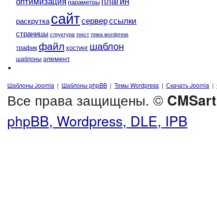
плагин
оптимизация
параметры
сайт
сервер
ссылки
раскрутка
страницы
текст
структура
тема wordpress
файл
шаблон
трафик
хостинг
элемент
шаблоны
Шаблоны Joomla
|
Шаблоны phpBB
|
Темы Wordpress
|
Скачать Joomla
|
Все права защищены. ©
CMSart
phpBB, Wordpress, DLE, IPB