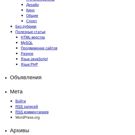
Дизайн
Кино
Общие
Спорт
Без рубрики
Полезные статьи
HTML-верстка
MySQL
Продвижение сайтов
Разное
Язык JavaScript
Язык PHP
Объявления
Мета
Войти
RSS
записей
RSS
комментариев
WordPress.org
Архивы