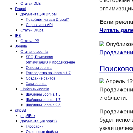
Статьи DLE
оптимизации
Drupal
Документация Drupal
Подойдёт ли вам Drupal?
Если рекла
Справочник API
Читать дале
Статьи Drupal
IPB
Статьи IPB
Опубликов
Joomla
Продвижен
Статьи о Joomla
SEO, Поисковая
оптимизация и продвижение
Поисково
Основы Joomla
Руководство по Joomla 1.7
Создание сайтов
Апрель 12
Хаки Joomla
Продвижение
Шаблоны Joomla
Шаблоны Joomla 1.5
и области.
Шаблоны Joomla 1.7
Шаблоны Joomla 2.5
Продвижение
phpBB
phpBBex
будет испол
Документация phpBB
Глоссарий
узкая целев
Отдельные файлы