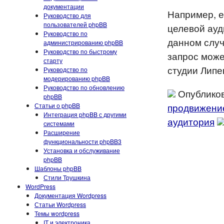
документации
Например, е
Руководство для
пользователей phpBB
целевой ауд
Руководство по
данном случ
администрированию phpBB
Руководство по быстрому
запрос може
старту
студии Липе
Руководство по
модерированию phpBB
Руководство по обновлению
Опубликов
phpBB
продвижени
Статьи о phpBB
Интеграция phpBB с другими
аудитория
системами
Расширение
функциональности phpBB3
Установка и обслуживание
phpBB
Шаблоны phpBB
Стили Трушкина
WordPress
Документация Wordpress
Статьи Wordpress
Темы wordpress
IT и электроника