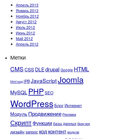
Апрель 2013
Январь 2013
Ноябрь 2012
Август 2012
Июль 2012
Июнь 2012
Май 2012
Апрель 2012
Метки
CMS
HTML
drupal
DLE
CSS
Google
Joomla
JavaScript
IPB
html код
PHP
MySQL
SEO
WordPress
Блог
Интернет
Продвижение
Модуль
Реклама
Скрипт
Функции
базы данных
браузер
контент
код
дизайн
запрос
модули