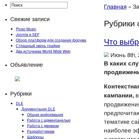
Главная
»
За
Свежие записи
Рубрики с
Pluso Musiс
Joomla и SEF
Что выбр
Обзор платформ для создания форума
Страшный зверь трафик
Два источника World Wide Web
Июнь 8th,
В каких слу
Объявление
продвижен
Контекстна
Рубрики
в
кампании,
продвижения
DLE
Документация DLE
предпочитаю
Общая информация
тематике са
Работа с админпанелью
Работа с движком
наиболее э
Разработчикам
Шаблоны
с которыми 