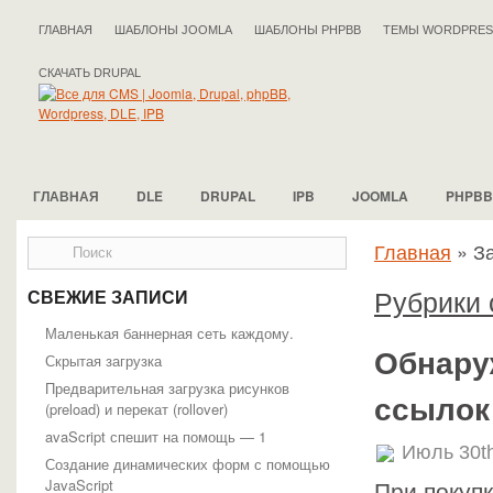
ГЛАВНАЯ
ШАБЛОНЫ JOOMLA
ШАБЛОНЫ PHPBB
ТЕМЫ WORDPRES
СКАЧАТЬ DRUPAL
ГЛАВНАЯ
DLE
DRUPAL
IPB
JOOMLA
PHPBB
Главная
»
За
Рубрики 
СВЕЖИЕ ЗАПИСИ
Маленькая баннерная сеть каждому.
Обнару
Скрытая загрузка
Предварительная загрузка рисунков
ссылок
(preload) и перекат (rollover)
avaScript спешит на помощь — 1
Июль 30t
Создание динамических форм с помощью
JavaScript
При покупк