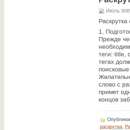
Июль 30t
Раскрутка 
1. Подгото
Прежде че
необходим
теги: title
тегах долж
поисковые
Желательн
слово с р
примет одн
концов за
Опубликов
раскрутка
,
Р