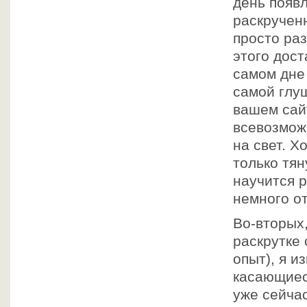
день появ
раскручен
просто раз
этого дост
самом дне 
самой глуш
вашем сайт
всевозмож
на свет. Х
только тян
научится р
немного от
Во-вторых,
раскрутке 
опыт), я и
касающиеся
уже сейчас