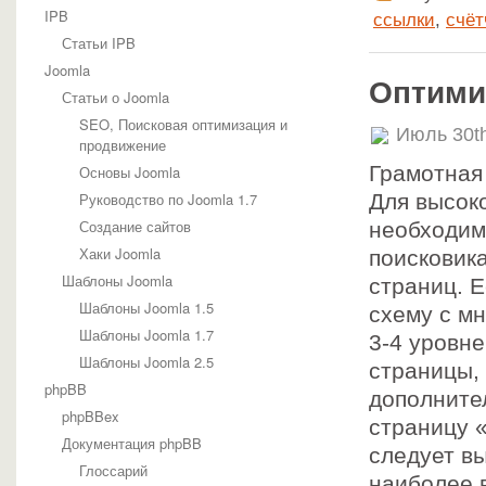
IPB
ссылки
,
счёт
Статьи IPB
Joomla
Оптими
Статьи о Joomla
SEO, Поисковая оптимизация и
Июль 30t
продвижение
Грамотная
Основы Joomla
Руководство по Joomla 1.7
Для высок
Создание сайтов
необходим
Хаки Joomla
поисковик
Шаблоны Joomla
страниц. 
Шаблоны Joomla 1.5
схему с мн
Шаблоны Joomla 1.7
3-4 уровн
Шаблоны Joomla 2.5
страницы,
phpBB
дополните
phpBBex
страницу 
Документация phpBB
следует в
Глоссарий
наиболее 