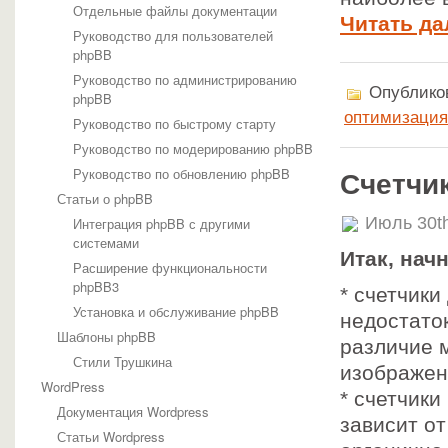
Отдельные файлы документации
Читать да
Руководство для пользователей
phpBB
Руководство по администрированию
Опубликов
phpBB
оптимизация
Руководство по быстрому старту
Руководство по модерированию phpBB
Руководство по обновлению phpBB
Счетчи
Статьи о phpBB
Июль 30t
Интеграция phpBB с другими
системами
Итак, нач
Расширение функциональности
phpBB3
* счетчики
Установка и обслуживание phpBB
недостато
Шаблоны phpBB
различие 
Стили Трушкина
изображен
WordPress
* счетчики
Документация Wordpress
зависит о
Статьи Wordpress