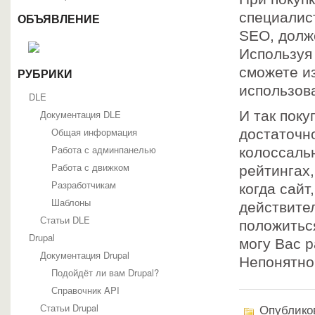
специалис
ОБЪЯВЛЕНИЕ
SEO, долж
Используя
сможете и
РУБРИКИ
использов
DLE
Документация DLE
И так пок
Общая информация
достаточно
Работа с админпанелью
колоссаль
Работа с движком
рейтингах,
Разработчикам
когда сай
Шаблоны
действите
Статьи DLE
положиться
Drupal
могу Вас р
Документация Drupal
Непонятн
Подойдёт ли вам Drupal?
Справочник API
Статьи Drupal
Опубликов