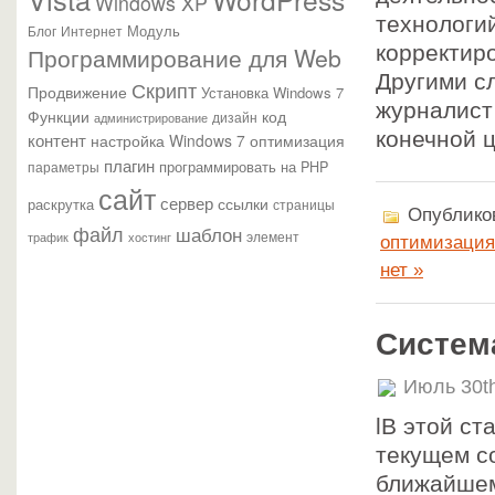
Windows XP
технологий
Модуль
Блог
Интернет
корректиро
Программирование для Web
Другими с
Скрипт
Продвижение
Установка Windows 7
журналист
Функции
код
администрирование
дизайн
конечной 
контент
настройка Windows 7
оптимизация
плагин
параметры
программировать на PHP
сайт
сервер
ссылки
раскрутка
страницы
Опубликов
файл
шаблон
элемент
трафик
хостинг
оптимизация
нет »
Систем
Июль 30t
lВ этой ст
текущем с
ближайшем