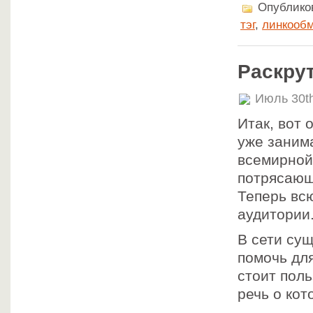
Опубликов
тэг
,
линкооб
Раскрут
Июль 30t
Итак, вот
уже заним
всемирной
потрясающ
Теперь вс
аудитории
В сети су
помочь дл
стоит пол
речь о кот