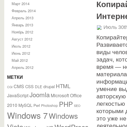
Копира
Март 2014
Февраль 2014
Интерн
Апрель 2013
Январь 2013
Июль 30t
Ноябрь 2012
Копирайте
Август 2012
Развивает
Июль 2012
виды чело
Июнь 2012
задач, ко
Май 2012
время — н
Апрель 2012
материала
МЕТКИ
информаци
HTML
CMS
CSS
drupal
DLE
CGI
умение вы
Joomla
JavaScript
Microsoft Office
авторскую
PHP
легкостью
2010
MySQL
Perl
Photoshop
SEO
которыми 
Windows 7
Windows
это уже не
Vista
WordPress
деятельно