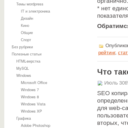
органично
Темы wordpress
* нет един
IT и электроника
показателя
Дизайн
Кино
Обратимс
Общие
Спорт
Опубликов
Без рубрики
рейтинг
,
стат
Полезные статьи
HTML-верстка
MySQL
Что та
Windows
Microsoft Office
Июль 30t
Windows 7
SEO копир
Windows 8
определен
Windows Vista
для web-с
Windows XP
пользовате
Графика
вторых, ч
Adobe Photoshop