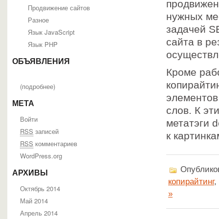
продвижен
Продвижение сайтов
нужных ме
Разное
задачей S
Язык JavaScript
сайта в р
Язык PHP
осуществл
ОБЪЯВЛЕНИЯ
Кроме раб
копирайти
(
подробнее
)
элементов
МЕТА
слов. К эт
Войти
метатэги d
RSS
записей
к картинка
RSS
комментариев
WordPress.org
Опубликов
АРХИВЫ
копирайтинг
,
Октябрь 2014
»
Май 2014
Апрель 2014