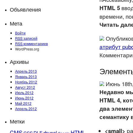
ввод
HTML 5
Объявления
времени, по
Мета
Читать дале
Войти
Опубликов
RSS
записей
RSS
комментариев
атрибут pub
WordPress.org
Комментарие
Архивы
Элементы
Апрель 2013
Январь 2013
Ноябрь 2012
Июнь 18th
Август 2012
Недавно мы
Июль 2012
Июнь 2012
HTML 4, ко
Май 2012
два элемен
Апрель 2012
семантику в
Метки
ра
<small>
CMS
HTML
drupal
DLE
CSS