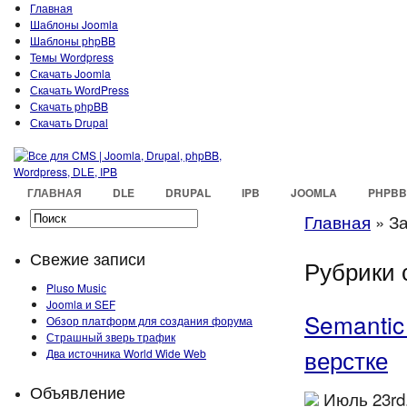
Главная
Шаблоны Joomla
Шаблоны phpBB
Темы Wordpress
Скачать Joomla
Скачать WordPress
Скачать phpBB
Скачать Drupal
ГЛАВНАЯ
DLE
DRUPAL
IPB
JOOMLA
PHPBB
Главная
»
За
Свежие записи
Рубрики 
Pluso Musiс
Joomla и SEF
Semantic
Обзор платформ для создания форума
Страшный зверь трафик
верстке
Два источника World Wide Web
Объявление
Июль 23rd