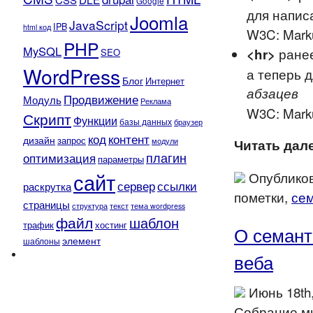
Google
для напи
Joomla
JavaScript
IPB
html код
W3C: Mark
PHP
MySQL
ранее
<hr>
SEO
WordPress
а теперь 
Блог
Интернет
абзацев
Продвижение
Модуль
Реклама
W3C: Mark
Скрипт
Функции
базы данных
браузер
контент
код
дизайн
запрос
модули
Читать дале
плагин
оптимизация
параметры
сайт
Опубликов
сервер
ссылки
раскрутка
пометки,
се
страницы
текст
структура
тема wordpress
файл
шаблон
трафик
хостинг
О семант
элемент
шаблоны
веба
Июнь 18th
Собрание мы