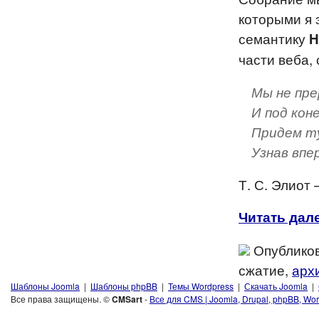
которыми я 
семантику
H
части веба,
Мы не пре
И под кон
Придем ту
Узнав впе
Т. С. Элиот
Читать дале
Опубликов
сжатие,
арх
Шаблоны Joomla
|
Шаблоны phpBB
|
Темы Wordpress
|
Скачать Joomla
|
Все права защищены. ©
CMSart
-
Все для CMS | Joomla, Drupal, phpBB, Wor