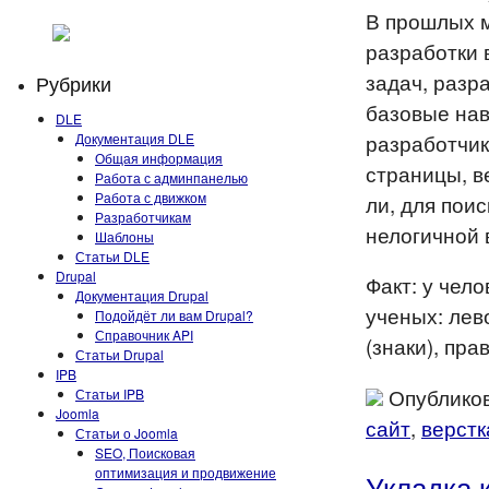
В прошлых 
разработки 
задач, разр
Рубрики
базовые нав
DLE
разработчик
Документация DLE
Общая информация
страницы, в
Работа с админпанелью
Работа с движком
ли, для пои
Разработчикам
нелогичной 
Шаблоны
Статьи DLE
Drupal
Факт: у чел
Документация Drupal
ученых: лев
Подойдёт ли вам Drupal?
Справочник API
(знаки), пра
Статьи Drupal
IPB
Опубликов
Статьи IPB
Joomla
сайт
,
верстк
Статьи о Joomla
SEO, Поисковая
оптимизация и продвижение
Укладка 