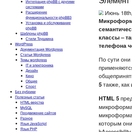
Интеграция phpBB с другими
системами
Июнь 18th
Расширение
функциональности phpBB3
Микрофор
Установка и обслуживание
семантичес
phpBB
Шаблоны phpBB
классы –
т
Стили Трушкина
WordPress
телефона ч
Документация Wordpress
Статьи Wordpress
По сути они
Темы wordpress
IT и электроника
применяются
Дизайн
общепринят
Кино
Общие
также, как 
5
Спорт
Без рубрики
пред
Полезные статьи
HTML 5
HTML-верстка
микроформат
MySQL
Продвижение сайтов
микроформат
Разное
которым они
Язык JavaScript
Язык PHP
hAccessibility