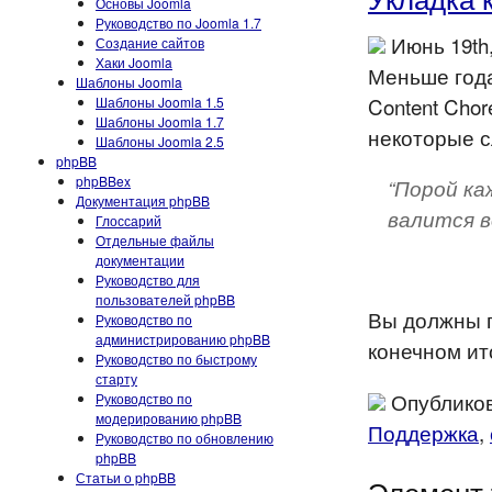
Основы Joomla
Руководство по Joomla 1.7
Июнь 19th
Создание сайтов
Хаки Joomla
Меньше года
Шаблоны Joomla
Content Chor
Шаблоны Joomla 1.5
Шаблоны Joomla 1.7
некоторые с
Шаблоны Joomla 2.5
phpBB
phpBBex
“Порой ка
Документация phpBB
валится в
Глоссарий
Отдельные файлы
документации
Руководство для
пользователей phpBB
Вы должны п
Руководство по
администрированию phpBB
конечном ит
Руководство по быстрому
старту
Опубликов
Руководство по
модерированию phpBB
Поддержка
,
Руководство по обновлению
phpBB
Статьи о phpBB
Элемент 