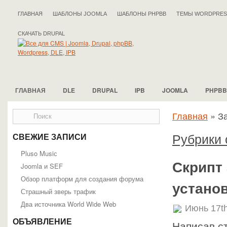
ГЛАВНАЯ
ШАБЛОНЫ JOOMLA
ШАБЛОНЫ PHPBB
ТЕМЫ WORDPRES
СКАЧАТЬ DRUPAL
ГЛАВНАЯ
DLE
DRUPAL
IPB
JOOMLA
PHPBB
Главная
»
За
Рубрики 
СВЕЖИЕ ЗАПИСИ
Pluso Musiс
Скрипт 
Joomla и SEF
Обзор платформ для создания форума
устано
Страшный зверь трафик
Два источника World Wide Web
Июнь 17th
ОБЪЯВЛЕНИЕ
Написав с