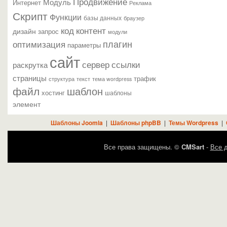
Продвижение
Модуль
Интернет
Реклама
Скрипт
Функции
базы данных
браузер
контент
код
дизайн
запрос
модули
плагин
оптимизация
параметры
сайт
сервер
ссылки
раскрутка
страницы
трафик
текст
структура
тема wordpress
файл
шаблон
хостинг
шаблоны
элемент
Шаблоны Joomla
|
Шаблоны phpBB
|
Темы Wordpress
|
Все права защищены. ©
CMSart
-
Все д