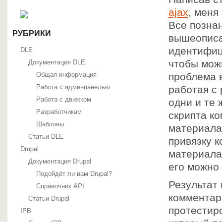
ajax
, меня
Все познан
РУБРИКИ
вышеописа
DLE
идентифиц
Документация DLE
чтобы мож
Общая информация
проблема в
Работа с админпанелью
работая с
Работа с движком
одни и те 
Разработчикам
скрипта к
Шаблоны
материала
Статьи DLE
привязку к
Drupal
материала
Документация Drupal
его можно
Подойдёт ли вам Drupal?
Результат
Справочник API
комментар
Статьи Drupal
протестир
IPB