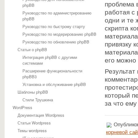
проблема в
phpBB
работая с
Руководство по администрированию
phpBB
одни и те 
Руководство по быстрому старту
скрипта к
Руководство по модерированию phpBB
материала
Руководство по обновлению phpBB
привязку к
Статьи о phpBB
материала
Интеграция phpBB с другими
его можно
системами
Расширение функциональности
Результат
phpBB3
комментар
Установка и обслуживание phpBB
протестир
Шаблоны phpBB
который п
Стили Трушкина
за что ему
WordPress
Документация Wordpress
Статьи Wordpress
Опубликов
Темы wordpress
корневой сай