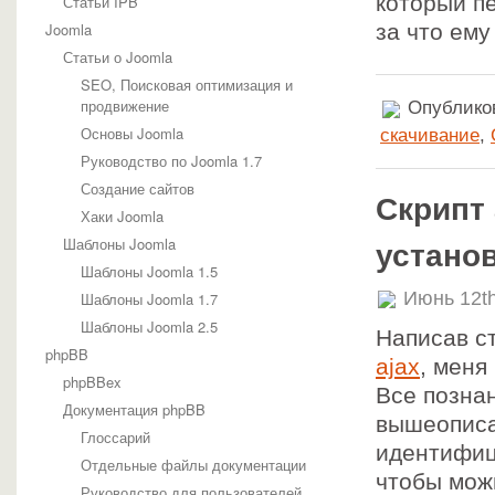
который п
Статьи IPB
Joomla
за что ем
Статьи о Joomla
SEO, Поисковая оптимизация и
продвижение
Опубликов
Основы Joomla
скачивание
,
Руководство по Joomla 1.7
Создание сайтов
Скрипт 
Хаки Joomla
Шаблоны Joomla
устано
Шаблоны Joomla 1.5
Июнь 12th
Шаблоны Joomla 1.7
Шаблоны Joomla 2.5
Написав с
phpBB
ajax
, меня
phpBBex
Все познан
Документация phpBB
вышеописа
Глоссарий
идентифиц
Отдельные файлы документации
чтобы мож
Руководство для пользователей