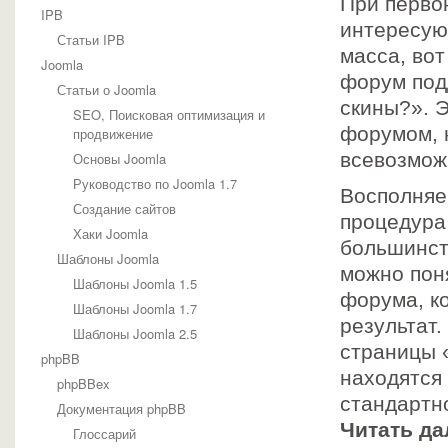
При перво
IPB
интересую
Статьи IPB
масса, вот
Joomla
форум под
Статьи о Joomla
скины?». Э
SEO, Поисковая оптимизация и
форумом, 
продвижение
всевозмож
Основы Joomla
Руководство по Joomla 1.7
Восполняе
Создание сайтов
процедура
Хаки Joomla
большинств
Шаблоны Joomla
можно поня
Шаблоны Joomla 1.5
форума, к
Шаблоны Joomla 1.7
результат
Шаблоны Joomla 2.5
страницы 
phpBB
находятся
phpBBex
стандартно
Документация phpBB
Читать да
Глоссарий