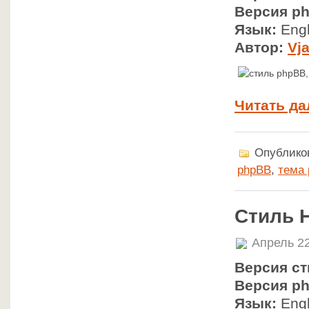
Версия p
Язык:
Engl
Автор:
Vj
Читать да
Опубликов
phpBB
,
тема
Стиль H
Апрель 22
Версия ст
Версия p
Язык:
Engl