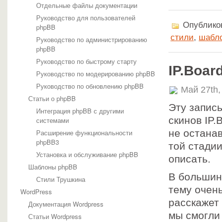
Отдельные файлы документации
Руководство для пользователей
Опубликов
phpBB
стили
,
шабл
Руководство по администрированию
phpBB
Руководство по быстрому старту
IP.Boar
Руководство по модерированию phpBB
Руководство по обновлению phpBB
Май 27th,
Статьи о phpBB
Эту запис
Интеграция phpBB с другими
скинов IP.
системами
не остана
Расширение функциональности
phpBB3
той стадии
Установка и обслуживание phpBB
описать.
Шаблоны phpBB
В большин
Стили Трушкина
тему очень
WordPress
расскажет
Документация Wordpress
мы смогли
Статьи Wordpress