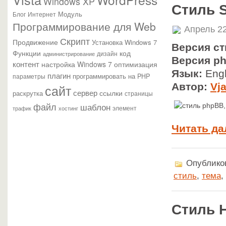
Windows XP
Стиль S
Модуль
Блог
Интернет
Программирование для Web
Апрель 22
Скрипт
Продвижение
Установка Windows 7
Версия ст
Функции
код
администрирование
дизайн
Версия p
контент
настройка Windows 7
оптимизация
Язык:
Engl
плагин
параметры
программировать на PHP
Автор:
Vj
сайт
сервер
ссылки
раскрутка
страницы
файл
шаблон
элемент
трафик
хостинг
Читать да
Опубликов
стиль
,
тема
,
Стиль H