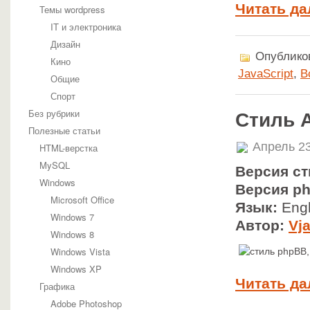
Читать да
Темы wordpress
IT и электроника
Дизайн
Опубликов
Кино
JavaScript
,
В
Общие
Спорт
Без рубрики
Стиль 
Полезные статьи
Апрель 23
HTML-верстка
MySQL
Версия ст
Windows
Версия p
Microsoft Office
Язык:
Engl
Windows 7
Автор:
Vj
Windows 8
Windows Vista
Windows XP
Читать да
Графика
Adobe Photoshop