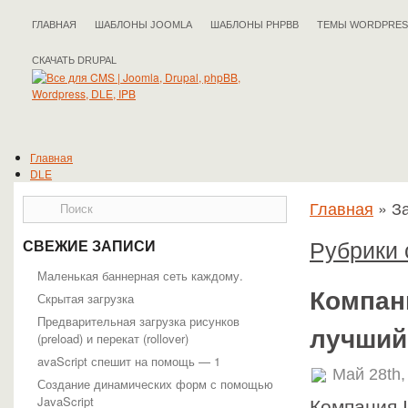
ГЛАВНАЯ
ШАБЛОНЫ JOOMLA
ШАБЛОНЫ PHPBB
ТЕМЫ WORDPRES
СКАЧАТЬ DRUPAL
Главная
DLE
Drupal
Главная
»
За
IPB
Joomla
phpBB
Рубрики с
СВЕЖИЕ ЗАПИСИ
WordPress
Полезные статьи
Маленькая баннерная сеть каждому.
Компани
Скрытая загрузка
Предварительная загрузка рисунков
лучший
(preload) и перекат (rollover)
avaScript спешит на помощь — 1
Май 28th,
Создание динамических форм с помощью
JavaScript
Компания 