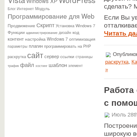
Windows XP
сделать? 
Модуль
Блог
Интернет
Программирование для Web
Если Вы ув
Скрипт
отталкива
Продвижение
Установка Windows 7
Функции
код
Читать да
администрирование
дизайн
контент
настройка Windows 7
оптимизация
плагин
параметры
программировать на PHP
сайт
Опубликов
сервер
ссылки
раскрутка
страницы
раскрутка
,
Ка
файл
шаблон
элемент
трафик
хостинг
»
Работа
с помо
Июль 28t
Построени
широкую в