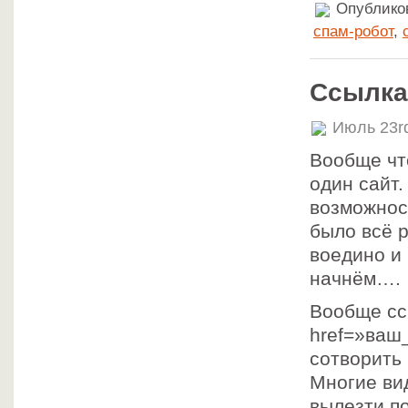
Опубликов
спам-робот
,
Ссылка
Июль 23r
Вообще что
один сайт.
возможнос
было всё р
воедино и 
начнём….
Вообще сс
href=»ваш_
сотворить 
Многие вид
вылезти по