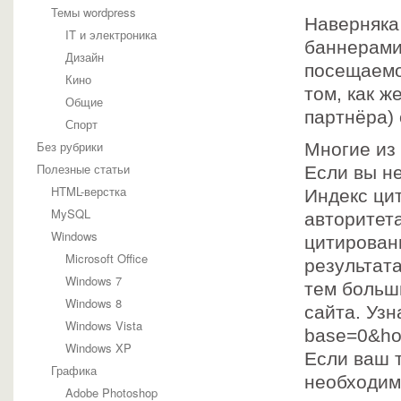
Темы wordpress
Наверняка
IT и электроника
баннерами
Дизайн
посещаемо
Кино
том, как ж
Общие
партнёра)
Спорт
Без рубрики
Многие из
Полезные статьи
Если вы не
HTML-верстка
Индекс ци
MySQL
авторитет
Windows
цитирован
Microsoft Office
результата
Windows 7
тем больш
Windows 8
сайта. Узн
Windows Vista
base=0&h
Windows XP
Если ваш 
Графика
необходим
Adobe Photoshop