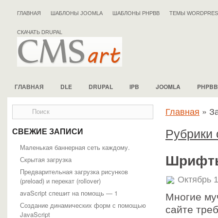
ГЛАВНАЯ
ШАБЛОНЫ JOOMLA
ШАБЛОНЫ PHPBB
ТЕМЫ WORDPRES
СКАЧАТЬ DRUPAL
ГЛАВНАЯ
DLE
DRUPAL
IPB
JOOMLA
PHPBB
Главная
»
За
Рубрики 
СВЕЖИЕ ЗАПИСИ
Маленькая баннерная сеть каждому.
Шрифты
Скрытая загрузка
Предварительная загрузка рисунков
Октябрь 1
(preload) и перекат (rollover)
avaScript спешит на помощь — 1
Многие му
Создание динамических форм с помощью
сайте тре
JavaScript