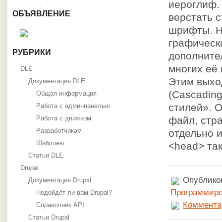
иероглиф.
ОБЪЯВЛЕНИЕ
верстать с
шрифты. Н
графическ
РУБРИКИ
дополнител
многих её 
DLE
Документация DLE
Этим выхо
Общая информация
(Cascading
Работа с админпанелью
стилей». 
Работа с движком
файл, стра
Разработчикам
отдельно 
Шаблоны
<head> та
Статьи DLE
Drupal
Документация Drupal
Опубликов
Подойдёт ли вам Drupal?
Программиро
Справочник API
Коммента
Статьи Drupal