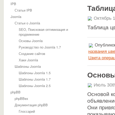
IPB
Таблиц
Статьи IPB
Joomla
Октябрь 1
Статьи о Joomla
Таблица ц
SEO, Поисковая оптимизация и
продвижение
Основы Joomla
Опубликов
Руководство по Joomla 1.7
названия цве
Создание сайтов
Цвета опера
Хаки Joomla
Шаблоны Joomla
Шаблоны Joomla 1.5
Основы
Шаблоны Joomla 1.7
Июль 30t
Шаблоны Joomla 2.5
phpBB
Основой к
phpBBex
объявление
Документация phpBB
Они привя
Глоссарий
показывают