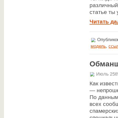
различный 
статье ты 
Читать да
Опубликов
модель
,
ссы
Обманщ
Июль 25t
Как извес
— непроше
По данным
всех сооб
спамерски
специальн