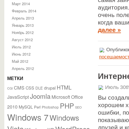
самая заи
Март 2014
аудитория.
Февраль 2014
очень поле
Апрель 2013
когда ваш
Январь 2013
далее »
Ноябрь 2012
Август 2012
Июль 2012
Опубликов
Июнь 2012
посещаемос
Май 2012
Апрель 2012
Интерне
МЕТКИ
HTML
CMS
Июль 30t
CSS
drupal
DLE
CGI
Joomla
JavaScript
Microsoft Office
Вы создал
PHP
хорошем х
2010
MySQL
Perl
Photoshop
SEO
ошибки, по
Windows 7
Windows
показываю
Vista
WordPress
друзей и к