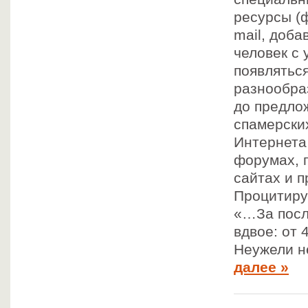
ресурсы (ф
mail, доба
человек с 
появлятьс
разнообра
до предло
спамерских
Интернета
форумах, г
сайтах и п
Процитиру
«…За посл
вдвое: от 
Неужели н
далее »