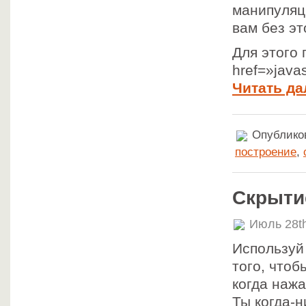
манипуляц
вам без эт
Для этого
href=»java
Читать да
Опубликов
построение
,
Скрыти
Июль 28t
Используй
того, чтоб
когда нажа
Ты когда-н