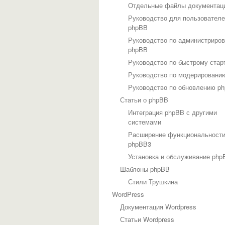
Отдельные файлы документац
Руководство для пользовател
phpBB
Руководство по администриро
phpBB
Руководство по быстрому стар
Руководство по модерировани
Руководство по обновлению p
Статьи о phpBB
Интеграция phpBB с другими
системами
Расширение функциональност
phpBB3
Установка и обслуживание php
Шаблоны phpBB
Стили Трушкина
WordPress
Документация Wordpress
Статьи Wordpress