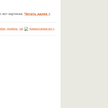
о вот картинка:
Читать далее »
абов
,
профиль
,
таб
Комментариев нет »