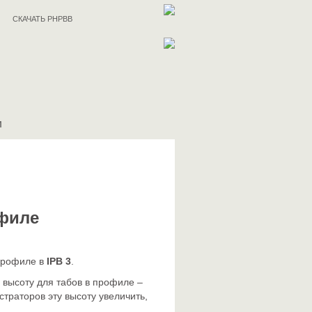
СКАЧАТЬ PHPBB
И
офиле
 профиле в
IPB 3
.
 высоту для табов в профиле –
траторов эту высоту увеличить,