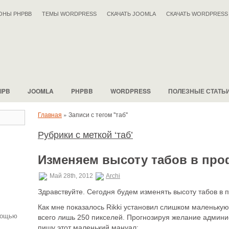
ОНЫ PHPBB
ТЕМЫ WORDPRESS
СКАЧАТЬ JOOMLA
СКАЧАТЬ WORDPRESS
IPB
JOOMLA
PHPBB
WORDPRESS
ПОЛЕЗНЫЕ СТАТЬ
Главная
»
Записи с тегом "таб"
Рубрики с меткой ‘таб’
.
Изменяем высоту табов в пр
Май 28th, 2012
Archi
Здравствуйте. Сегодня будем изменять высоту табов в
Как мне показалось Rikki установил слишком маленькую
мощью
всего лишь 250 пикселей. Прогнозируя желание админис
пишу этот маленький мануал: