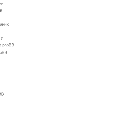
ии
ей
ванию
ту
ю phpBB
hpBB
и
BB