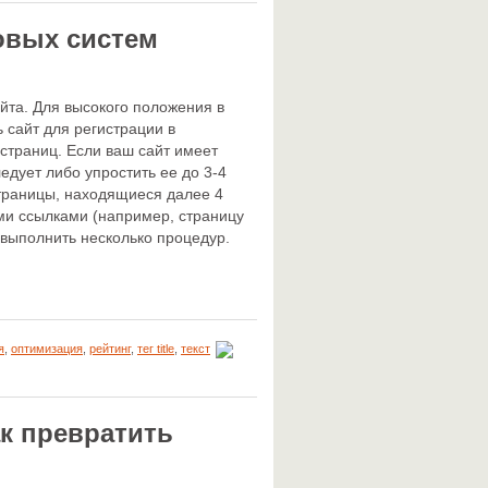
овых систем
йта. Для высокого положения в
 сайт для регистрации в
страниц. Если ваш сайт имеет
дует либо упростить ее до 3-4
траницы, находящиеся далее 4
еми ссылками (например, страницу
 выполнить несколько процедур.
я
,
оптимизация
,
рейтинг
,
тег title
,
текст
ак превратить