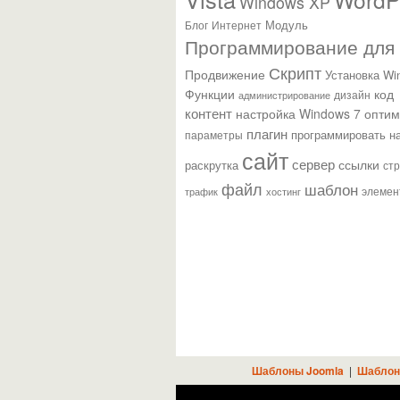
Windows XP
Модуль
Блог
Интернет
Программирование для
Скрипт
Продвижение
Установка Wi
Функции
код
администрирование
дизайн
контент
настройка Windows 7
оптим
плагин
параметры
программировать н
сайт
сервер
ссылки
раскрутка
ст
файл
шаблон
элемен
трафик
хостинг
Шаблоны Joomla
|
Шаблон