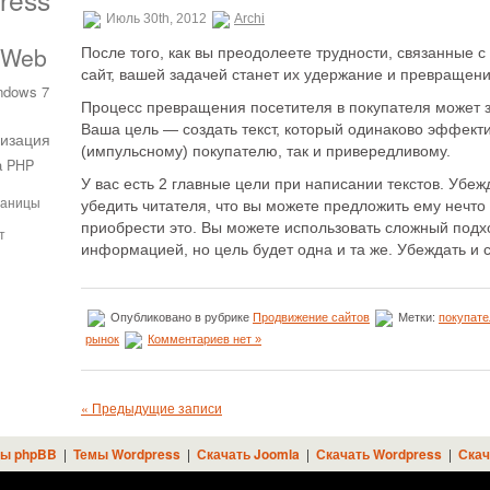
Июль 30th, 2012
Archi
 Web
После того, как вы преодолеете трудности, связанные 
сайт, вашей задачей станет их удержание и превращени
ndows 7
Процесс превращения посетителя в покупателя может з
Ваша цель — создать текст, который одинаково эффект
изация
(импульсному) покупателю, так и привередливому.
а PHP
У вас есть 2 главные цели при написании текстов. Убе
раницы
убедить читателя, что вы можете предложить ему нечто
приобрести это. Вы можете использовать сложный подх
т
информацией, но цель будет одна и та же. Убеждать и 
Опубликовано в рубрике
Продвижение сайтов
Метки:
покупате
рынок
Комментариев нет »
« Предыдущие записи
ы phpBB
|
Темы Wordpress
|
Скачать Joomla
|
Скачать Wordpress
|
Скач