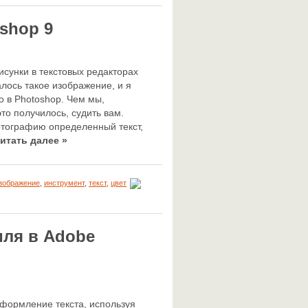
shop 9
исунки в текстовых редакторах
алось такое изображение, и я
о в Photoshop. Чем мы,
то получилось, судить вам.
отографию определенный текст,
итать далее »
зображение
,
инструмент
,
текст
,
цвет
иля в Adobe
формление текста, используя