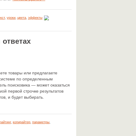
екст
,
уроки
,
цвета
,
эффекты
 ответах
аете товары или предлагаете
й системе по определенным
ель поисковика — может оказаться
мой первой строчке результатов
тов, и будет выбирать.
райтинг
,
копирайтер
,
параметры
,