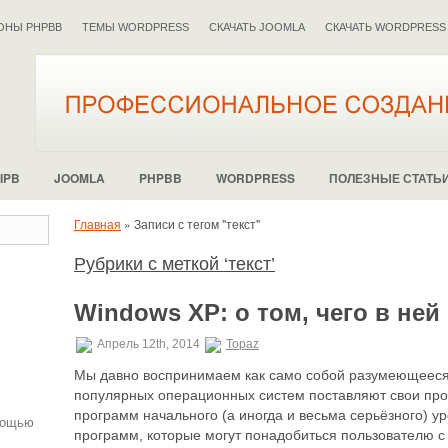
ОНЫ PHPBB
ТЕМЫ WORDPRESS
СКАЧАТЬ JOOMLA
СКАЧАТЬ WORDPRESS
IPB
JOOMLA
PHPBB
WORDPRESS
ПОЛЕЗНЫЕ СТАТЬ
Главная
»
Записи с тегом "текст"
Рубрики с меткой ‘текст’
.
Windows XP: о том, чего в ней
Апрель 12th, 2014
Topaz
Мы давно воспринимаем как само собой разумеющееся 
популярных операционных систем поставляют свои про
программ начального (а иногда и весьма серьёзного) 
мощью
программ, которые могут понадобиться пользователю с