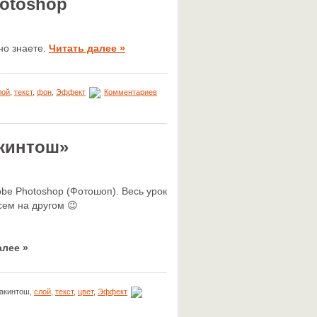
hotoshop
но знаете.
Читать далее »
лой
,
текст
,
фон
,
Эффект
Комментариев
акинтош»
be Photoshop (Фотошоп). Весь урок
всем на другом 😉
алее »
Макинтош,
слой
,
текст
,
цвет
,
Эффект