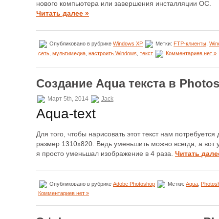
нового компьютера или завершения инсталляции ОС.
Читать далее »
Опубликовано в рубрике
Windows XP
Метки:
FTP-клиенты
,
Win
сеть
,
мультимедиа
,
настроить Windows
,
текст
Комментариев нет »
Создание Aqua текста в Photo
Март 5th, 2014
Jack
Aqua-text
Для того, чтобы нарисовать этот текст нам потребуется
размер 1310х820. Ведь уменьшить можно всегда, а вот 
я просто уменьшал изображение в 4 раза.
Читать дале
Опубликовано в рубрике
Adobe Photoshop
Метки:
Aqua
,
Photos
Комментариев нет »