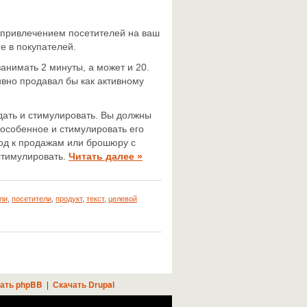
с привлечением посетителей на ваш
е в покупателей.
анимать 2 минуты, а может и 20.
ивно продавал бы как активному
ждать и стимулировать. Вы должны
 особенное и стимулировать его
од к продажам или брошюру с
стимулировать.
Читать далее »
ли
,
посетители
,
продукт
,
текст
,
целевой
ать phpBB
|
Скачать Drupal