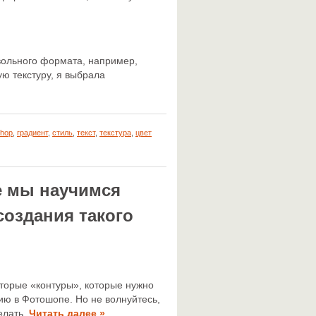
вольного формата, например,
ю текстуру, я выбрала
shop
,
градиент
,
стиль
,
текст
,
текстура
,
цвет
е мы научимся
создания такого
оторые «контуры», которые нужно
нию в Фотошопе. Но не волнуйтесь,
делать.
Читать далее »