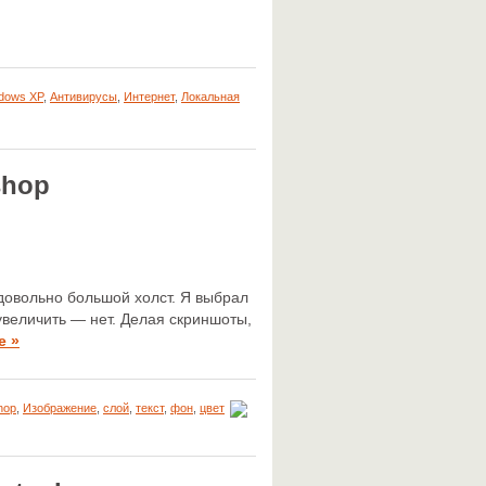
dows XP
,
Антивирусы
,
Интернет
,
Локальная
shop
 довольно большой холст. Я выбрал
увеличить — нет. Делая скриншоты,
е »
hop
,
Изображение
,
слой
,
текст
,
фон
,
цвет