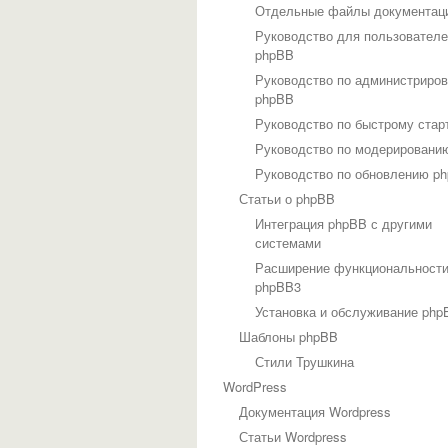
Отдельные файлы документац
Руководство для пользовател
phpBB
Руководство по администриро
phpBB
Руководство по быстрому стар
Руководство по модерировани
Руководство по обновлению p
Статьи о phpBB
Интеграция phpBB с другими
системами
Расширение функциональност
phpBB3
Установка и обслуживание php
Шаблоны phpBB
Стили Трушкина
WordPress
Документация Wordpress
Статьи Wordpress