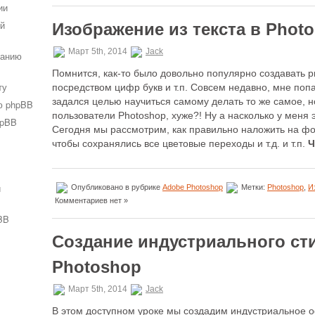
ии
ей
Изображение из текста в Photo
Март 5th, 2014
Jack
ванию
Помнится, как-то было довольно популярно создавать р
ту
посредством цифр букв и т.п. Совсем недавно, мне поп
задался целью научиться самому делать то же самое, н
ю phpBB
пользователи Photoshop, хуже?! Ну а насколько у меня э
hpBB
Сегодня мы рассмотрим, как правильно наложить на ф
чтобы сохранялись все цветовые переходы и т.д. и т.п.
Ч
и
Опубликовано в рубрике
Adobe Photoshop
Метки:
Photoshop
,
И
Комментариев нет »
BB
Создание индустриального ст
Photoshop
Март 5th, 2014
Jack
В этом доступном уроке мы создадим индустриальное о