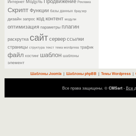
Продвижение
Модуль
Интернет
Реклама
Скрипт
Функции
базы данных
браузер
контент
код
дизайн
запрос
модули
плагин
оптимизация
параметры
сайт
сервер
ссылки
раскрутка
страницы
трафик
текст
структура
тема wordpress
файл
шаблон
хостинг
шаблоны
элемент
Шаблоны Joomla
|
Шаблоны phpBB
|
Темы Wordpress
|
Все права защищены. ©
CMSart
-
Все д