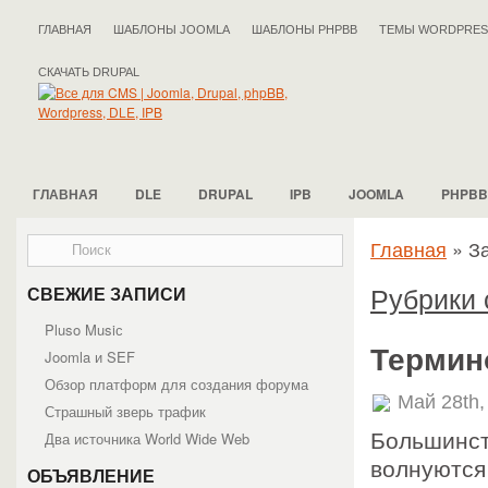
ГЛАВНАЯ
ШАБЛОНЫ JOOMLA
ШАБЛОНЫ PHPBB
ТЕМЫ WORDPRES
СКАЧАТЬ DRUPAL
ГЛАВНАЯ
DLE
DRUPAL
IPB
JOOMLA
PHPBB
Главная
»
З
Рубрики 
СВЕЖИЕ ЗАПИСИ
Pluso Musiс
Термин
Joomla и SEF
Обзор платформ для создания форума
Май 28th,
Страшный зверь трафик
Два источника World Wide Web
Большинст
волнуются 
ОБЪЯВЛЕНИЕ