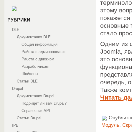
терминолог
этому вопр
покажется 
РУБРИКИ
основные т
DLE
стало прос
Документация DLE
Одним из 
Общая информация
Joomla, яв
Работа с админпанелью
это основ
Работа с движком
Разработчикам
функциона
Шаблоны
представля
Статьи DLE
очередь, 
Drupal
Также ком
Документация Drupal
Читать да
Подойдёт ли вам Drupal?
Справочник API
Статьи Drupal
Опубликов
IPB
Модуль
,
Скр