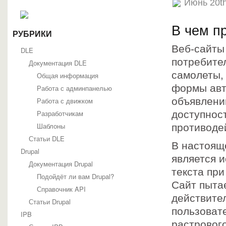
Июнь 20th
В чем п
РУБРИКИ
Веб-сайты
DLE
потребител
Документация DLE
самолеты,
Общая информация
формы авт
Работа с админпанелью
объявлени
Работа с движком
Разработчикам
доступнос
Шаблоны
противоде
Статьи DLE
В настоящ
Drupal
является 
Документация Drupal
текста пр
Подойдёт ли вам Drupal?
Сайт пыта
Справочник API
действите
Статьи Drupal
пользоват
IPB
растрового