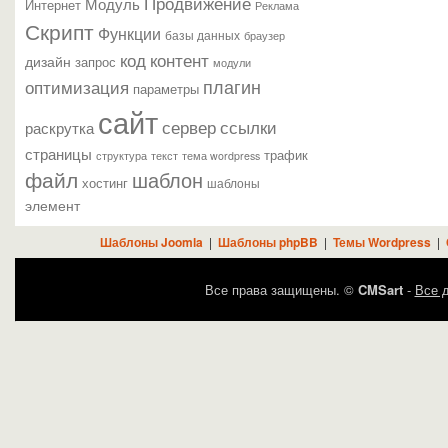
Продвижение
Модуль
Интернет
Реклама
Скрипт
Функции
базы данных
браузер
контент
код
дизайн
запрос
модули
плагин
оптимизация
параметры
сайт
сервер
ссылки
раскрутка
страницы
трафик
текст
структура
тема wordpress
файл
шаблон
хостинг
шаблоны
элемент
Шаблоны Joomla
|
Шаблоны phpBB
|
Темы Wordpress
|
Все права защищены. ©
CMSart
-
Все д