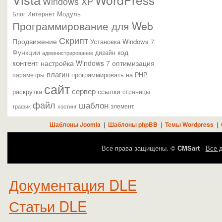
Windows XP
Модуль
Блог
Интернет
Программирование для Web
Скрипт
Продвижение
Установка Windows 7
Функции
код
администрирование
дизайн
контент
настройка Windows 7
оптимизация
плагин
параметры
программировать на PHP
сайт
сервер
ссылки
раскрутка
страницы
файл
шаблон
элемент
трафик
хостинг
Шаблоны Joomla
|
Шаблоны phpBB
|
Темы Wordpress
|
Все права защищены. ©
CMSart
-
Все д
Документация DLE
Статьи DLE