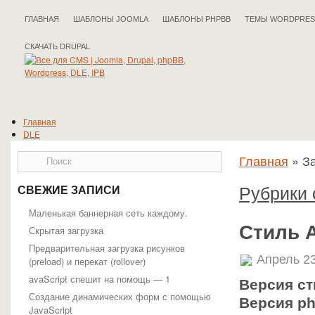
ГЛАВНАЯ
ШАБЛОНЫ JOOMLA
ШАБЛОНЫ PHPBB
ТЕМЫ WORDPRES
СКАЧАТЬ DRUPAL
Главная
DLE
Drupal
Главная
»
За
IPB
Joomla
phpBB
Рубрики 
СВЕЖИЕ ЗАПИСИ
WordPress
Полезные статьи
Маленькая баннерная сеть каждому.
Стиль A
Скрытая загрузка
Предварительная загрузка рисунков
Апрель 23
(preload) и перекат (rollover)
avaScript спешит на помощь — 1
Версия ст
Создание динамических форм с помощью
Версия p
JavaScript