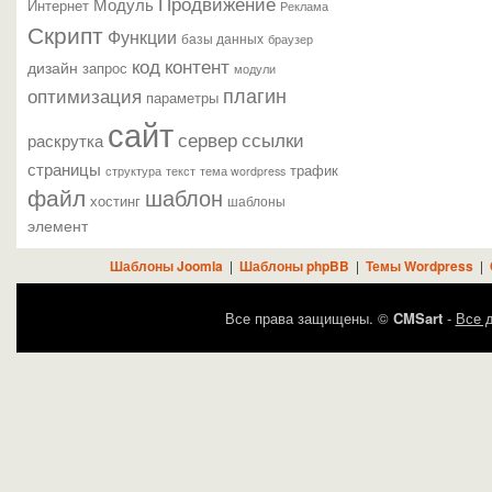
Продвижение
Модуль
Интернет
Реклама
Скрипт
Функции
базы данных
браузер
контент
код
дизайн
запрос
модули
плагин
оптимизация
параметры
сайт
сервер
ссылки
раскрутка
страницы
трафик
текст
структура
тема wordpress
файл
шаблон
хостинг
шаблоны
элемент
Шаблоны Joomla
|
Шаблоны phpBB
|
Темы Wordpress
|
Все права защищены. ©
CMSart
-
Все д