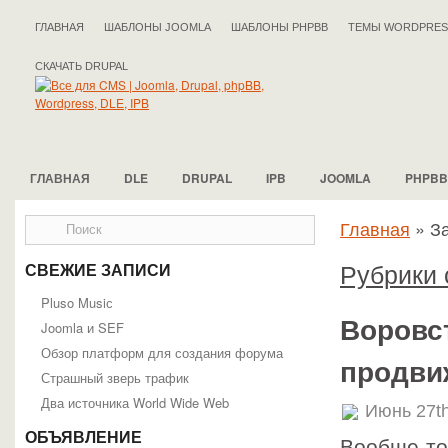
ГЛАВНАЯ
ШАБЛОНЫ JOOMLA
ШАБЛОНЫ PHPBB
ТЕМЫ WORDPRES
СКАЧАТЬ DRUPAL
ГЛАВНАЯ
DLE
DRUPAL
IPB
JOOMLA
PHPBB
Главная
»
З
Рубрики 
СВЕЖИЕ ЗАПИСИ
Pluso Musiс
Воровст
Joomla и SEF
Обзор платформ для создания форума
продви
Страшный зверь трафик
Два источника World Wide Web
Июнь 27th
ОБЪЯВЛЕНИЕ
Вообще-то 