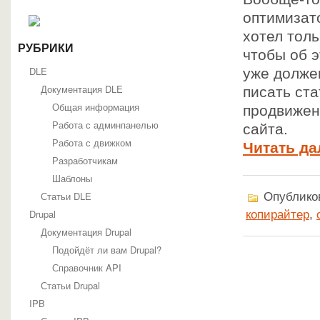
оптимизато
хотел толь
РУБРИКИ
чтобы об э
DLE
уже долже
Документация DLE
писать ста
Общая информация
продвижен
Работа с админпанелью
сайта.
Работа с движком
Читать да
Разработчикам
Шаблоны
Статьи DLE
Опубликов
Drupal
копирайтер
,
Документация Drupal
Подойдёт ли вам Drupal?
Справочник API
Статьи Drupal
IPB