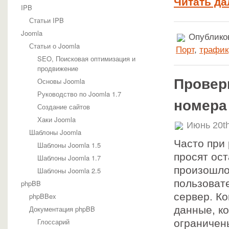
Читать да
IPB
Статьи IPB
Joomla
Опубликов
Статьи о Joomla
Порт
,
трафик
SEO, Поисковая оптимизация и
продвижение
Провер
Основы Joomla
Руководство по Joomla 1.7
номера
Создание сайтов
Хаки Joomla
Июнь 20th
Шаблоны Joomla
Часто при
Шаблоны Joomla 1.5
просят ост
Шаблоны Joomla 1.7
произошло
Шаблоны Joomla 2.5
пользоват
phpBB
сервер. Ко
phpBBex
Документация phpBB
данные, к
Глоссарий
ограничен