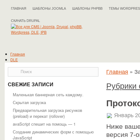
ГЛАВНАЯ
ШАБЛОНЫ JOOMLA
ШАБЛОНЫ PHPBB
ТЕМЫ WORDPRES
СКАЧАТЬ DRUPAL
Главная
DLE
Drupal
Главная
»
За
IPB
Joomla
phpBB
Рубрики 
СВЕЖИЕ ЗАПИСИ
WordPress
Полезные статьи
Маленькая баннерная сеть каждому.
Протоко
Скрытая загрузка
Предварительная загрузка рисунков
Январь 20
(preload) и перекат (rollover)
avaScript спешит на помощь — 1
Ниже ваше
Создание динамических форм с помощью
версия 7-о
JavaScript