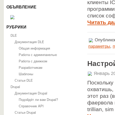
клиенты IC
ОБЪЯВЛЕНИЕ
программи
список со
Читать да
РУБРИКИ
DLE
Опубликов
Документация DLE
параметры
,
п
Общая информация
Работа с админпанелью
Работа с движком
Настрой
Разработчикам
Январь 20
Шаблоны
Статьи DLE
Поскольку 
Drupal
охватишь, 
Документация Drupal
этот раз (
Подойдёт ли вам Drupal?
фаервола 
Справочник API
trillian, 
Статьи Drupal