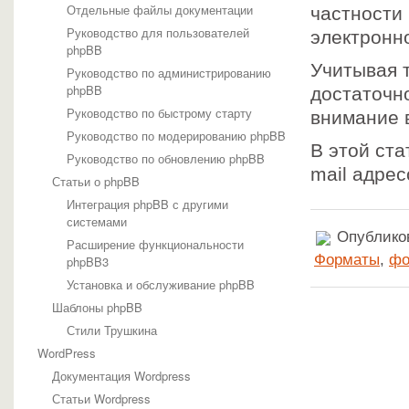
Отдельные файлы документации
частности
Руководство для пользователей
электронн
phpBB
Учитывая 
Руководство по администрированию
phpBB
достаточн
Руководство по быстрому старту
внимание 
Руководство по модерированию phpBB
В этой ст
Руководство по обновлению phpBB
mail адре
Статьи о phpBB
Интеграция phpBB с другими
системами
Опубликов
Расширение функциональности
Форматы
,
ф
phpBB3
Установка и обслуживание phpBB
Шаблоны phpBB
Стили Трушкина
WordPress
Документация Wordpress
Статьи Wordpress