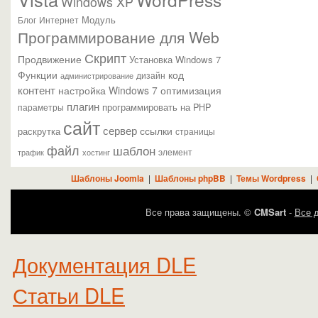
Windows XP
Модуль
Блог
Интернет
Программирование для Web
Скрипт
Продвижение
Установка Windows 7
Функции
код
администрирование
дизайн
контент
настройка Windows 7
оптимизация
плагин
параметры
программировать на PHP
сайт
сервер
ссылки
раскрутка
страницы
файл
шаблон
элемент
трафик
хостинг
Шаблоны Joomla
|
Шаблоны phpBB
|
Темы Wordpress
|
Все права защищены. ©
CMSart
-
Все д
Документация DLE
Статьи DLE