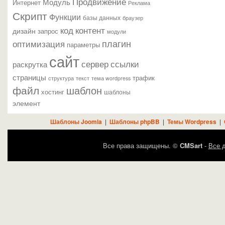
Продвижение
Модуль
Интернет
Реклама
Скрипт
Функции
базы данных
браузер
контент
код
дизайн
запрос
модули
плагин
оптимизация
параметры
сайт
сервер
ссылки
раскрутка
страницы
трафик
текст
структура
тема wordpress
файл
шаблон
хостинг
шаблоны
элемент
Шаблоны Joomla
|
Шаблоны phpBB
|
Темы Wordpress
|
Все права защищены. ©
CMSart
-
Все д