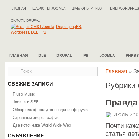
ГЛАВНАЯ
ШАБЛОНЫ JOOMLA
ШАБЛОНЫ PHPBB
ТЕМЫ WORDPRES
СКАЧАТЬ DRUPAL
ГЛАВНАЯ
DLE
DRUPAL
IPB
JOOMLA
PHPBB
Главная
»
З
Рубрики 
СВЕЖИЕ ЗАПИСИ
Pluso Musiс
Правда
Joomla и SEF
Обзор платформ для создания форума
Июль 2nd
Страшный зверь трафик
Два источника World Wide Web
Почти каж
статья де
ОБЪЯВЛЕНИЕ