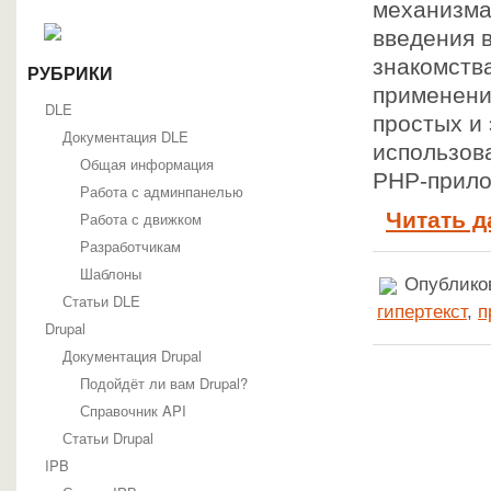
механизма
введения в
знакомств
РУБРИКИ
применени
DLE
простых и
Документация DLE
использов
Общая информация
PHP-прило
Работа с админпанелью
Читать д
Работа с движком
Разработчикам
Шаблоны
Опубликов
Статьи DLE
гипертекст
,
п
Drupal
Документация Drupal
Подойдёт ли вам Drupal?
Справочник API
Статьи Drupal
IPB