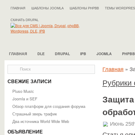
ГЛАВНАЯ
ШАБЛОНЫ JOOMLA
ШАБЛОНЫ PHPBB
ТЕМЫ WORDPRES
СКАЧАТЬ DRUPAL
ГЛАВНАЯ
DLE
DRUPAL
IPB
JOOMLA
PHPBB
Главная
»
З
Рубрики 
СВЕЖИЕ ЗАПИСИ
Pluso Musiс
Защита
Joomla и SEF
Обзор платформ для создания форума
обрабо
Страшный зверь трафик
Два источника World Wide Web
Июнь 25th
ОБЪЯВЛЕНИЕ
Статья оп