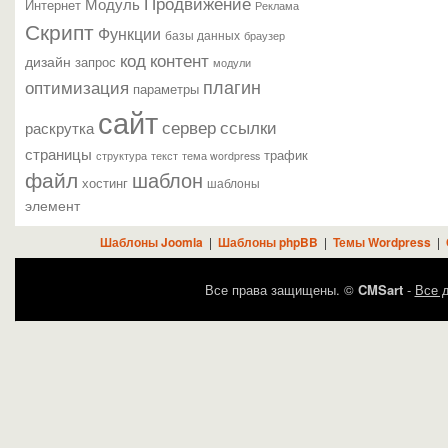
Продвижение
Модуль
Интернет
Реклама
Скрипт
Функции
базы данных
браузер
контент
код
дизайн
запрос
модули
плагин
оптимизация
параметры
сайт
сервер
ссылки
раскрутка
страницы
трафик
текст
структура
тема wordpress
файл
шаблон
хостинг
шаблоны
элемент
Шаблоны Joomla
|
Шаблоны phpBB
|
Темы Wordpress
|
Все права защищены. ©
CMSart
-
Все д