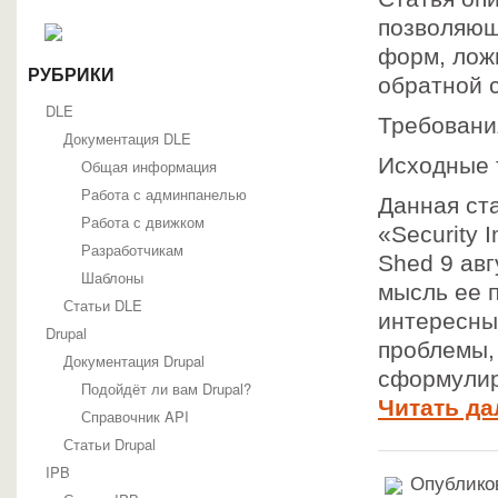
позволяющ
форм, лож
РУБРИКИ
обратной с
DLE
Требования
Документация DLE
Исходные т
Общая информация
Работа с админпанелью
Данная ста
Работа с движком
«Security 
Разработчикам
Shed 9 авг
Шаблоны
мысль ее п
Статьи DLE
интересны
Drupal
проблемы, 
Документация Drupal
сформулир
Подойдёт ли вам Drupal?
Читать да
Справочник API
Статьи Drupal
IPB
Опубликов