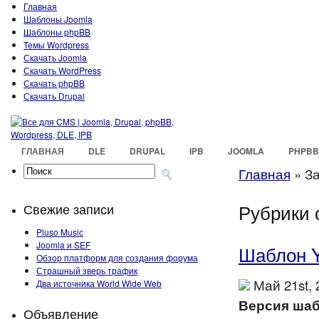
Главная
Шаблоны Joomla
Шаблоны phpBB
Темы Wordpress
Скачать Joomla
Скачать WordPress
Скачать phpBB
Скачать Drupal
ГЛАВНАЯ
DLE
DRUPAL
IPB
JOOMLA
PHPBB
Главная
»
За
Рубрики с
Свежие записи
Pluso Musiс
Joomla и SEF
Шаблон 
Обзор платформ для создания форума
Страшный зверь трафик
Май 21st,
Два источника World Wide Web
Версия шаб
Объявление