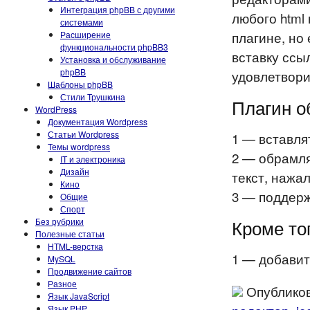
Интеграция phpBB с другими
любого html
системами
плагине, но
Расширение
функциональности phpBB3
вставку ссы
Установка и обслуживание
phpBB
удовлетвори
Шаблоны phpBB
Стили Трушкина
Плагин о
WordPress
Документация Wordpress
Статьи Wordpress
1 — вставля
Темы wordpress
2 — обрамля
IT и электроника
Дизайн
текст, нажа
Кино
3 — поддержи
Общие
Спорт
Кроме то
Без рубрики
Полезные статьи
HTML-верстка
1 — добавит
MySQL
Продвижение сайтов
Разное
Опубликов
Язык JavaScript
Язык PHP