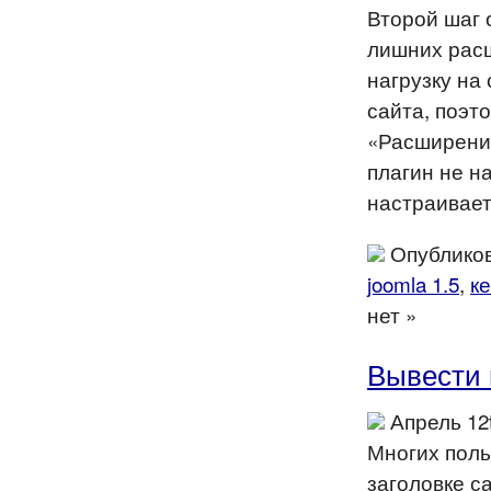
Второй шаг 
лишних расш
нагрузку на
сайта, поэт
«Расширения
плагин не н
настраивае
Опубликов
joomla 1.5
,
к
нет »
Вывести и
Апрель 12
Многих польз
заголовке с