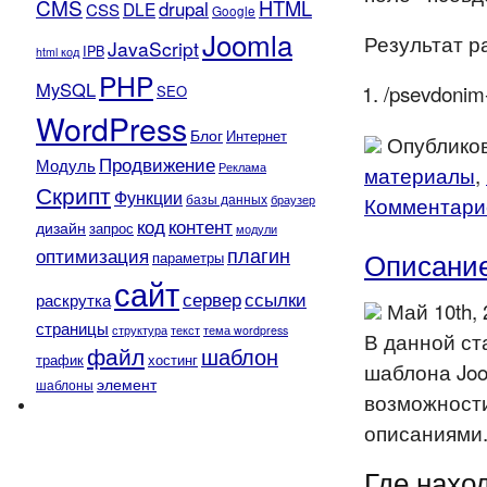
CMS
HTML
drupal
DLE
CSS
Google
Joomla
Результат р
JavaScript
IPB
html код
PHP
MySQL
/psevdonim-
SEO
WordPress
Блог
Интернет
Опубликов
Продвижение
Модуль
Реклама
материалы
,
Скрипт
Функции
базы данных
Комментарие
браузер
контент
код
дизайн
запрос
модули
плагин
оптимизация
Описание
параметры
сайт
сервер
ссылки
раскрутка
Май 10th,
страницы
текст
структура
тема wordpress
В данной ст
файл
шаблон
трафик
хостинг
шаблона Joo
элемент
шаблоны
возможности
описаниями
Где нахо