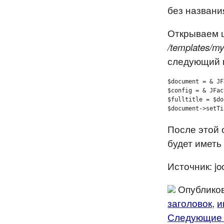
без названия
Открываем
/templates/my
следующий 
$document = & JF
$config = & JFac
$fulltitle = $do
$document->setTi
После этой 
будет иметь
Источник: jo
Опубликов
заголовок
,
и
Следующие 