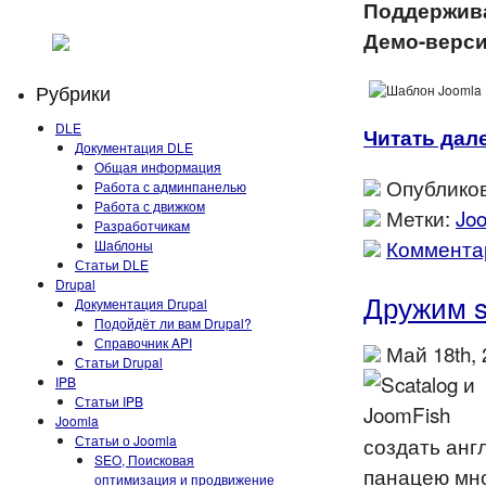
Поддержив
Демо-верс
Рубрики
DLE
Читать дале
Документация DLE
Общая информация
Опубликов
Работа с админпанелью
Работа с движком
Метки:
Jo
Разработчикам
Комментар
Шаблоны
Статьи DLE
Drupal
Дружим s
Документация Drupal
Подойдёт ли вам Drupal?
Справочник API
Май 18th,
Статьи Drupal
IPB
Статьи IPB
Joomla
создать анг
Статьи о Joomla
SEO, Поисковая
панацею мно
оптимизация и продвижение