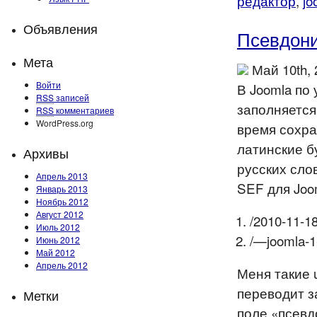
редактор
,
jo
Объявления
Псевдони
Мета
Май 10th,
Войти
В Joomla по
RSS
записей
заполняется
RSS
комментариев
WordPress.org
время сохра
латинские б
Архивы
русских сло
Апрель 2013
SEF для Joo
Январь 2013
Ноябрь 2012
Август 2012
/2010-11-18
Июль 2012
/—joomla-1
Июнь 2012
Май 2012
Апрель 2012
Меня такие 
переводит з
Метки
поле «псевд