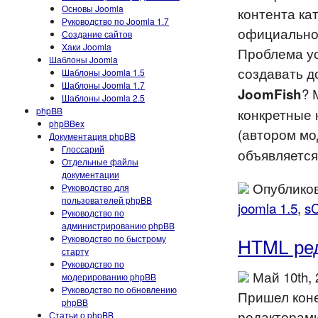
Основы Joomla
контента ка
Руководство по Joomla 1.7
официальн
Создание сайтов
Хаки Joomla
Проблема ус
Шаблоны Joomla
создавать д
Шаблоны Joomla 1.5
Шаблоны Joomla 1.7
? 
JoomFish
Шаблоны Joomla 2.5
конкретные 
phpBB
phpBBex
(автором мо
Документация phpBB
Глоссарий
объявляется
Отдельные файлы
документации
Опубликов
Руководство для
пользователей phpBB
joomla 1.5
,
sC
Руководство по
администрированию phpBB
Руководство по быстрому
HTML ред
старту
Руководство по
Май 10th,
модерированию phpBB
Руководство по обновлению
Пришел коне
phpBB
редакторами
Статьи о phpBB