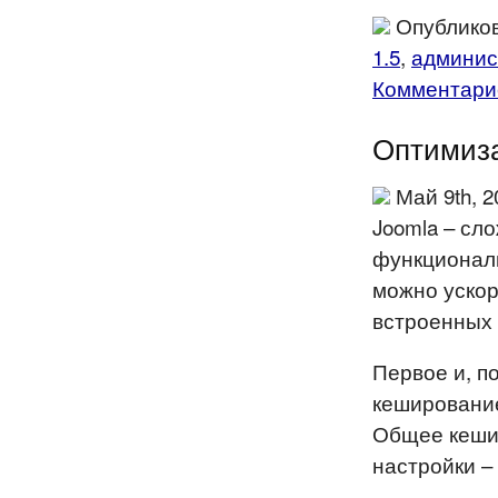
Опубликов
1.5
,
админис
Комментарие
Оптимиза
Май 9th, 
Joomla – сл
функциональ
можно ускор
встроенных 
Первое и, п
кешировани
Общее кеши
настройки –