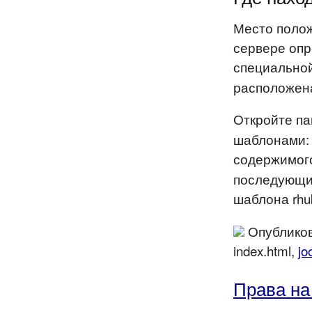
Место полож
сервере опр
специально
расположена
Откройте п
шаблонами: b
содержимог
последующих
шаблона rhu
Опубликов
index.html,
jo
Права на