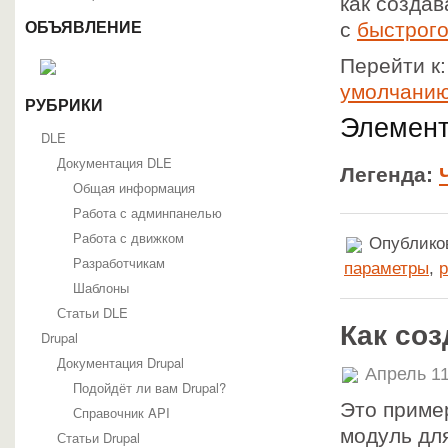
как созда
с
быстрого
ОБЪЯВЛЕНИЕ
Перейти к
умолчани
РУБРИКИ
Элемен
DLE
Документация DLE
Легенда:
Общая информация
Работа с админпанелью
Работа с движком
Опубликов
Разработчикам
параметры
,
р
Шаблоны
Статьи DLE
Как со
Drupal
Документация Drupal
Апрель 11
Подойдёт ли вам Drupal?
Это пример
Справочник API
модуль дл
Статьи Drupal