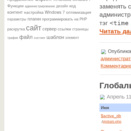
Функции
код
заменять 
администрирование
дизайн
контент
настройка Windows 7
оптимизация
администр
плагин
параметры
программировать на PHP
<time
тэг
сайт
сервер
ссылки
раскрутка
страницы
Читать да
файл
шаблон
элемент
трафик
хостинг
Опубликов
администрат
Комментарие
Глобал
Апрель 11
Имя
$active_db
./
globals.php