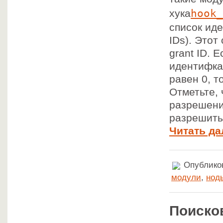
hook_
хука
список ид
IDs). Этот
grant ID. 
идентифка
равен 0, т
Отметьте, 
разрешени
разрешить 
Читать да
Опубликов
модули
,
нод
Поиско