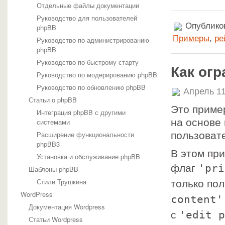
Отдельные файлы документации
Руководство для пользователей
Опубликов
phpBB
Примеры
,
ре
Руководство по администрированию
phpBB
Руководство по быстрому старту
Как огр
Руководство по модерированию phpBB
Руководство по обновлению phpBB
Апрель 11
Статьи о phpBB
Это приме
Интеграция phpBB с другими
на основе 
системами
Расширение функциональности
пользоват
phpBB3
В этом пр
Установка и обслуживание phpBB
'pri
флаг
Шаблоны phpBB
Стили Трушкина
только по
WordPress
content'
Документация Wordpress
'edit p
с
Статьи Wordpress