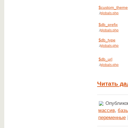
$custom_theme
./
globals.php
$db_prefix
./
globals.php
$db_type
./
globals.php
$db_url
./
globals.php
Читать да
Опубликов
массив
,
баз
переменные