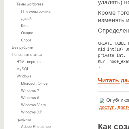
удалять) н
Темы wordpress
IT и электроника
Кроме тог
Дизайн
изменять и
Кино
Определен
Общие
Спорт
CREATE TABLE 
Без рубрики
nid int(10) U
Полезные статьи
private int,

HTML-верстка
KEY `node_exa
)
MySQL
Windows
Читать да
Microsoft Office
Windows 7
Windows 8
Опубликов
Windows Vista
доступ
,
дост
Windows XP
Графика
Как соз
Adobe Photoshop