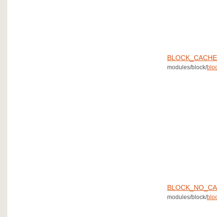
BLOCK_CACHE
modules/block/
blo
BLOCK_NO_C
modules/block/
blo