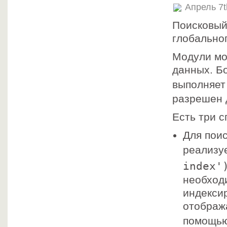
Апрель 7t
Поисковый
глобальног
Модули мо
данных. Б
выполняе
разрешен 
Есть три с
Для поис
реализу
index'
необходи
индекси
отображ
помощь