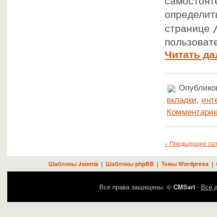
самостоят
определить
странице
пользовате
Читать да
Опубликов
вкладки
,
инт
Комментарие
« Предыдущие за
Шаблоны Joomla
|
Шаблоны phpBB
|
Темы Wordpress
|
Все права защищены. ©
CMSart
-
Все д