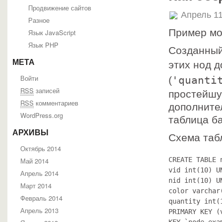
Продвижение сайтов
Апрель 11
Разное
Пример мо
Язык JavaScript
Язык PHP
Созданный
МЕТА
этих нод д
Войти
'quanti
(
RSS
записей
простейшу
RSS
комментариев
дополните
WordPress.org
таблица б
АРХИВЫ
Схема таб
Октябрь 2014
CREATE TABLE n
Май 2014
vid int(10) U
Апрель 2014
nid int(10) U
Март 2014
color varchar
Февраль 2014
quantity int(
Апрель 2013
PRIMARY KEY (v