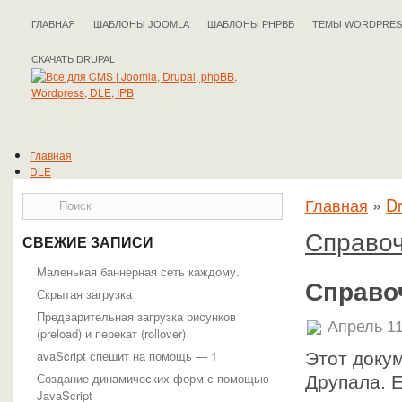
ГЛАВНАЯ
ШАБЛОНЫ JOOMLA
ШАБЛОНЫ PHPBB
ТЕМЫ WORDPRES
СКАЧАТЬ DRUPAL
Главная
DLE
Drupal
Главная
»
Dr
IPB
Joomla
phpBB
Справоч
СВЕЖИЕ ЗАПИСИ
WordPress
Полезные статьи
Маленькая баннерная сеть каждому.
Справо
Скрытая загрузка
Предварительная загрузка рисунков
Апрель 11
(preload) и перекат (rollover)
avaScript спешит на помощь — 1
Этот докум
Создание динамических форм с помощью
Друпала. Е
JavaScript