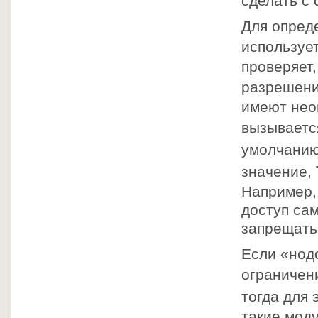
сделать с
Для опред
используе
проверяет,
разрешен
имеют нео
вызываетс
умолчани
значение,
Например,
доступ сам
запрещать
Если «нод
ограничен
тогда для 
такие мод