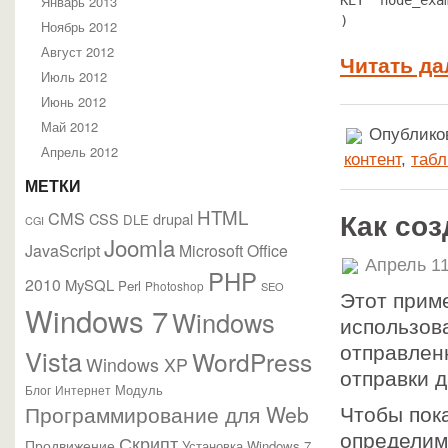
Январь 2013
KEY `node_exa
)
Ноябрь 2012
Август 2012
Читать да
Июль 2012
Июнь 2012
Май 2012
Опубликов
Апрель 2012
контент
,
таб
МЕТКИ
HTML
CMS
CSS
drupal
DLE
Как со
CGI
Joomla
JavaScript
Microsoft Office
Апрель 11
PHP
2010
MySQL
Perl
Photoshop
SEO
Этот приме
Windows 7
Windows
использов
отправлен
Vista
WordPress
Windows XP
отправки д
Модуль
Блог
Интернет
Программирование для Web
Чтобы пок
определим
Скрипт
Продвижение
Установка Windows 7