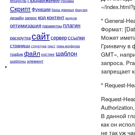
Продвижение
Модуль
Реклама
«/index.html
Скрипт
Функции
базы данных
браузер
контент
код
дизайн
запрос
модули
* General-He
плагин
оптимизация
параметры
Формат: [Date
сайт
Может иметь
сервер
ссылки
раскрутка
Гринвичу в 
страницы
текст
структура
тема wordpress
файл
шаблон
GMT», напри
трафик
хостинг
элемент
шаблоны
запроса. Pr
запрещает 
* Request-H
Request-Hea
Authorization,
В данной гла
как он испо
не так уж ч