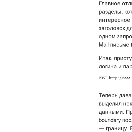
Главное отли
разделы, ко
интересное 
заголовок дл
одном запро
Mail письме
Итак, прист
логина и па
POST http://www.
Теперь дава
выделил нек
данными. П
boundary пос
— границу. 