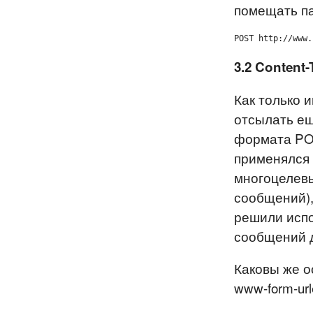
помещать па
POST http://www.
3.2 Content-
Как только 
отсылать ещ
формата POS
применялся ф
многоцелевы
сообщений),
решили исп
сообщений д
Каковы же ос
www-form-ur