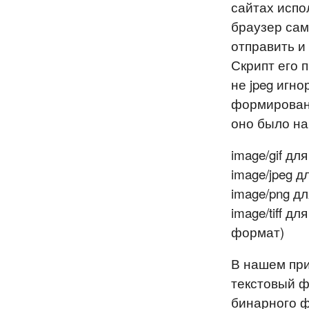
сайтах испол
браузер сам
отправить и
Скрипт его п
не jpeg игн
формировани
оно было на
image/gif для 
image/jpeg дл
image/png дл
image/tiff д
формат)
В нашем при
текстовый ф
бинарного 