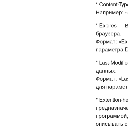
* Content-T
Например: «C
* Expires —
браузера.
Формат: «Ex
параметра Da
* Last-Modi
данных.
Формат: «La
для параметр
* Extention-
предназнача
программой,
описывать с