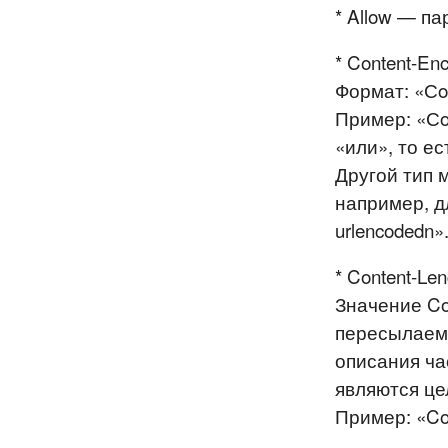
* Allow — па
* Content-En
Формат: «Сont
Пример: «Сon
«или», то ест
Другой тип 
например, дл
urlencodedn»
* Content-Le
Значение Co
пересылаемы
описания час
являются це
Пример: «Con