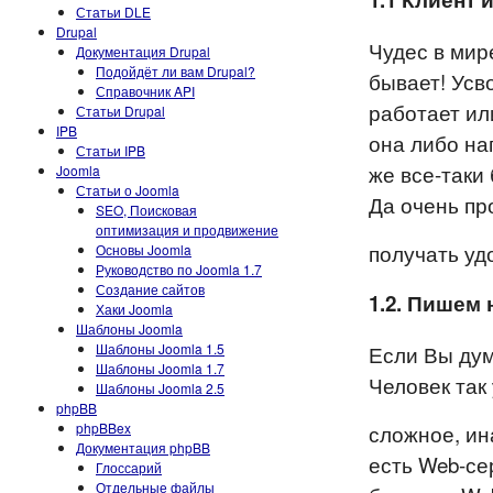
Статьи DLE
Drupal
Чудес в мир
Документация Drupal
Подойдёт ли вам Drupal?
бывает! Усв
Справочник API
работает или
Статьи Drupal
IPB
она либо на
Статьи IPB
же все-таки
Joomla
Статьи о Joomla
Да очень пр
SEO, Поисковая
оптимизация и продвижение
получать уд
Основы Joomla
Руководство по Joomla 1.7
Создание сайтов
1.2. Пишем
Хаки Joomla
Шаблоны Joomla
Шаблоны Joomla 1.5
Если Вы дум
Шаблоны Joomla 1.7
Человек так
Шаблоны Joomla 2.5
phpBB
phpBBex
сложное, ин
Документация phpBB
есть Web-се
Глоссарий
Отдельные файлы