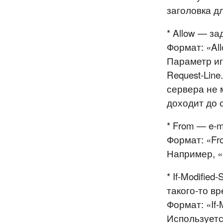
заголовка д
* Allow — з
Формат: «Al
Параметр иг
Request-Lin
сервера не 
доходит до 
* From — e-m
Формат: «Fro
Например, «
* If-Modifie
такого-то в
Формат: «If-M
Используетс