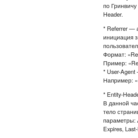
по Гринвичу 
Header.
* Referrer 
инициация за
пользовател
Формат: «Refe
Пример: «Refe
* User-Agent
Например: «U
* Entity-Hea
В данной ча
тело страни
параметры: A
Expires, Last