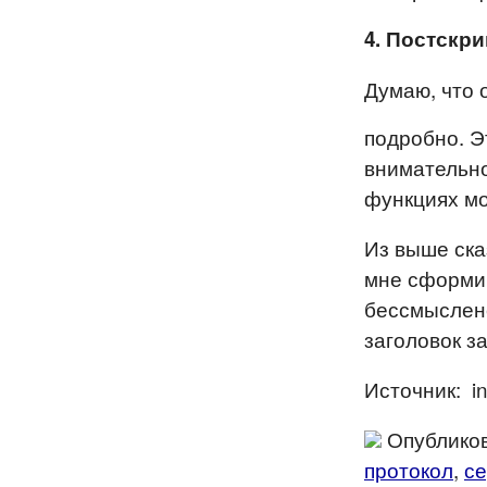
4. Постскри
Думаю, что 
подробно. Э
внимательно
функциях м
Из выше ска
мне сформир
бессмысленен
заголовок за
Источник: int
Опубликов
протокол
,
с