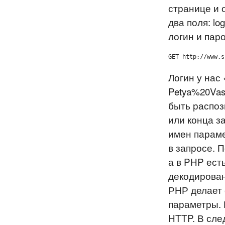
странице и 
два поля: lo
логин и паро
GET http://www.s
Логин у нас
Petya%20Vas
быть распоз
или конца з
имен параме
в запросе. 
а в PHP есть
декодирован
РНР делает 
параметры. 
HTTP. В сле