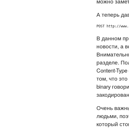
можно замет
А теперь да
POST http://www.
В данном пр
новости, а 
Внимательный
разделе. По
Content-Type
том, что это
binary говор
закодирова
Очень важн
людьми, поэ
который сто