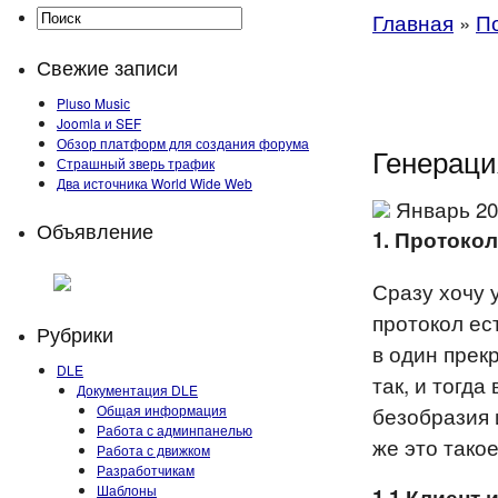
Главная
»
П
Свежие записи
Pluso Musiс
Joomla и SEF
Обзор платформ для создания форума
Генераци
Страшный зверь трафик
Два источника World Wide Web
Январь 20
Объявление
1. Протоко
Сразу хочу 
протокол ес
Рубрики
в один прек
DLE
так, и тогда
Документация DLE
Общая информация
безобразия 
Работа с админпанелью
же это тако
Работа с движком
Разработчикам
Шаблоны
1.1 Клиент 