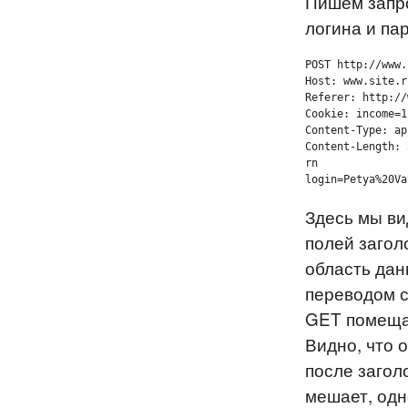
Пишем запр
логина и па
POST http://www.
Host: www.site.r
Referer: http://
Cookie: income=1r
Content-Type: ap
Content-Length: 
rn

login=Petya%20Va
Здесь мы ви
полей заголо
область дан
переводом с
GET помещали
Видно, что 
после загол
мешает, одн