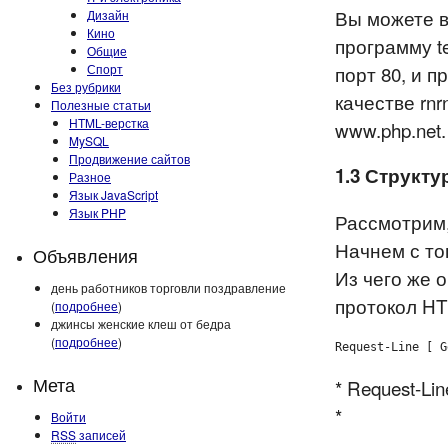
Вы можете в
Дизайн
Кино
программу te
Общие
Спорт
порт 80, и п
Без рубрики
качестве rn
Полезные статьи
HTML-верстка
www.php.net.
MySQL
Продвижение сайтов
1.3 Структу
Разное
Язык JavaScript
Язык PHP
Рассмотрим,
Начнем с то
Объявления
Из чего же 
день работников торговли поздравление
протокол HTT
(
подробнее
)
джинсы женские клеш от бедра
(
подробнее
)
Request-Line [ G
Мета
* Request-Li
*
Войти
RSS
записей