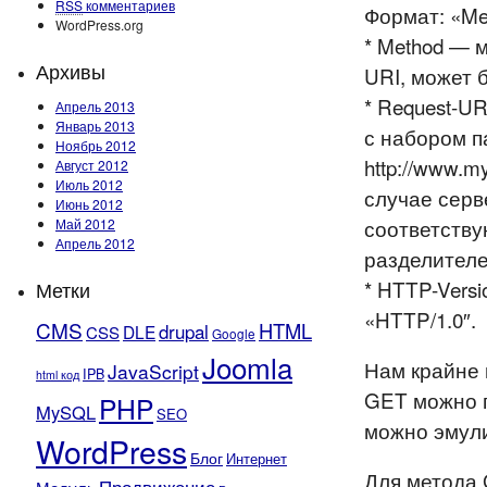
RSS
комментариев
Формат: «Me
WordPress.org
* Method — 
Архивы
URI, может 
* Request-U
Апрель 2013
Январь 2013
с набором па
Ноябрь 2012
http://www.m
Август 2012
Июль 2012
случае серв
Июнь 2012
соответству
Май 2012
Апрель 2012
разделител
* HTTP-Vers
Метки
«HTTP/1.0″.
CMS
HTML
drupal
DLE
CSS
Google
Joomla
Нам крайне
JavaScript
IPB
html код
GET можно п
PHP
MySQL
SEO
можно эмули
WordPress
Блог
Интернет
Для метода 