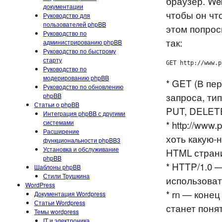
браузер. We
документации
чтобы он чт
Руководство для
пользователей phpBB
этом попрос
Руководство по
так:
администрированию phpBB
Руководство по быстрому
старту
GET http://www.p
Руководство по
модерированию phpBB
* GET (В пе
Руководство по обновлению
запроса, ти
phpBB
Статьи о phpBB
PUT, DELETE
Интеграция phpBB с другими
системами
* http://www
Расширение
хоть какую-
функциональности phpBB3
Установка и обслуживание
HTML страни
phpBB
* HTTP/1.0 
Шаблоны phpBB
Стили Трушкина
использоват
WordPress
* rn — коне
Документация Wordpress
Статьи Wordpress
станет поня
Темы wordpress
IT и электроника