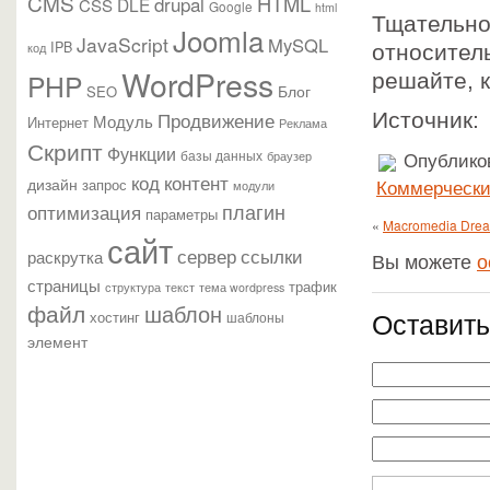
CMS
HTML
drupal
DLE
CSS
Google
html
Тщательно
Joomla
JavaScript
MySQL
IPB
код
относител
WordPress
PHP
решайте, к
Блог
SEO
Продвижение
Источник
Модуль
Интернет
Реклама
Скрипт
Функции
базы данных
браузер
Опубликов
контент
код
дизайн
запрос
модули
Коммерчески
плагин
оптимизация
параметры
«
Macromedia Drea
сайт
сервер
ссылки
раскрутка
Вы можете
о
страницы
трафик
текст
структура
тема wordpress
файл
шаблон
Оставить
хостинг
шаблоны
элемент