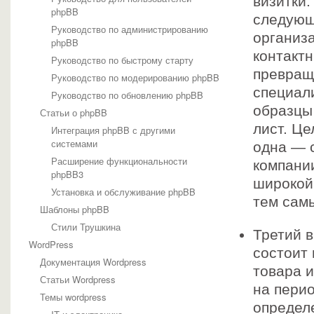
визитки.
phpBB
следующ
Руководство по администрированию
организ
phpBB
контактн
Руководство по быстрому старту
превращ
Руководство по модерированию phpBB
специали
Руководство по обновлению phpBB
образцы 
Статьи о phpBB
лист. Це
Интеграция phpBB с другими
системами
одна — 
Расширение функциональности
компани
phpBB3
широкой
Установка и обслуживание phpBB
тем сам
Шаблоны phpBB
Стили Трушкина
Третий 
WordPress
состоит 
Документация Wordpress
товара и
Статьи Wordpress
на пери
Темы wordpress
определе