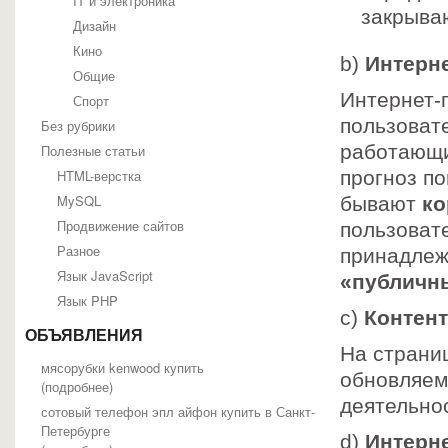
IT и электроника
закрыва
Дизайн
Кино
b)
Интерн
Общие
Интернет-
Спорт
пользоват
Без рубрики
работающи
Полезные статьи
HTML-верстка
прогноз по
MySQL
бывают
к
Продвижение сайтов
пользоват
Разное
принадлеж
Язык JavaScript
«публичн
Язык PHP
с)
Контент
ОБЪЯВЛЕНИЯ
На страни
мясорубки kenwood купить
обновляем
(
подробнее
)
деятельно
сотовый телефон эпл айфон купить в Санкт-
Петербурге
d)
Интерн