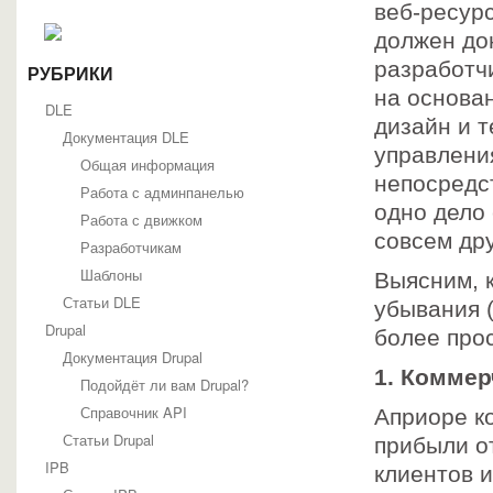
веб-ресур
должен до
разработч
РУБРИКИ
на основа
DLE
дизайн и 
Документация DLE
управлени
Общая информация
непосредс
Работа с админпанелью
одно дело
Работа с движком
совсем др
Разработчикам
Шаблоны
Выясним, 
Статьи DLE
убывания 
Drupal
более прос
Документация Drupal
1. Коммер
Подойдёт ли вам Drupal?
Справочник API
Априоре к
Статьи Drupal
прибыли о
IPB
клиентов и 