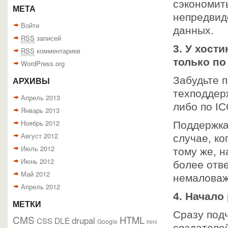
сэкономить
МЕТА
непредвид
Войти
данных.
RSS
записей
3. У хост
RSS
комментариев
только по
WordPress.org
Забудьте 
АРХИВЫ
техподдерж
Апрель 2013
либо по IC
Январь 2013
Ноябрь 2012
Поддержка
Август 2012
случае, ко
Июль 2012
тому же, 
Июнь 2012
более отве
Май 2012
немаловаж
Апрель 2012
4. Начало
МЕТКИ
Сразу под
CMS
HTML
drupal
DLE
CSS
Google
html