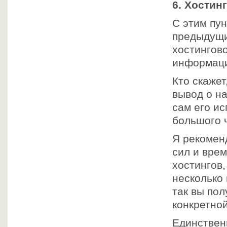
6. Хостин
С этим пу
предыдущи
хостингов
информацию
Кто скажет
вывод о на
сам его ис
большого 
Я рекоменд
сил и вре
хостингов
несколько
так вы по
конкретно
Единствен