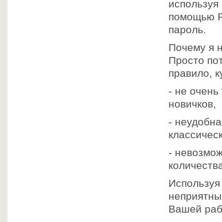
используя 
помощью F
пароль.
Почему я 
Просто пот
правило, к
- не очен
новичков,
- неудобн
классичес
- невозмо
количеств
Используя 
неприятны
Вашей раб