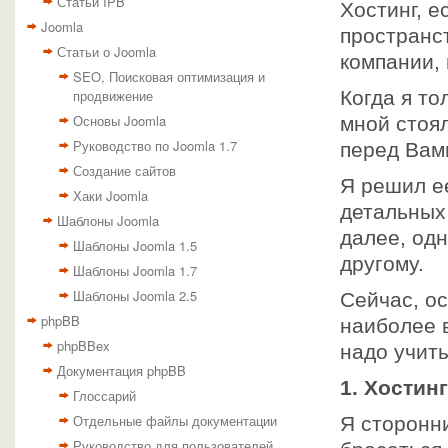
Статьи IPB
Хостинг, е
Joomla
пространст
Статьи о Joomla
компании,
SEO, Поисковая оптимизация и
продвижение
Когда я то
Основы Joomla
мной стоял
Руководство по Joomla 1.7
перед Вам
Создание сайтов
Я решил ее
Хаки Joomla
детальных 
Шаблоны Joomla
далее, одн
Шаблоны Joomla 1.5
другому.
Шаблоны Joomla 1.7
Шаблоны Joomla 2.5
Сейчас, ос
phpBB
наиболее 
phpBBex
надо учит
Документация phpBB
1. Хостин
Глоссарий
Отдельные файлы документации
Я сторонн
Руководство для пользователей