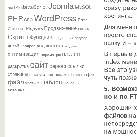
создателе
Joomla
JavaScript
MySQL
IPB
сразу раз
код
WordPress
хостинга.
PHP
Блог
SEO
Для меня 
Продвижение
Модуль
Интернет
Реклама
просто сп
Скрипт
Функции
базы данных
браузер
папку и – 
контент
код
дизайн
запрос
модули
плагин
оптимизация
В первые 
параметры
сайт
Index мене
сервер
ссылки
раскрутка
Все это уз
страницы
трафик
текст
структура
тема wordpress
чуть позже
файл
шаблон
хостинг
шаблоны
5. Возмож
элемент
но и по F
Хороший х
файлов на
непосредс
на мощност