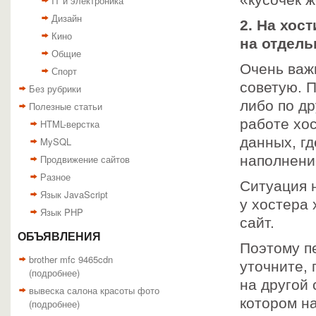
«кусочек ж
IT и электроника
Дизайн
2. На хос
Кино
на отдель
Общие
Очень важ
Спорт
советую. П
Без рубрики
либо по д
Полезные статьи
работе хос
HTML-верстка
данных, г
MySQL
Продвижение сайтов
наполнение
Разное
Ситуация 
Язык JavaScript
у хостера 
Язык PHP
сайт.
ОБЪЯВЛЕНИЯ
Поэтому п
brother mfc 9465cdn
уточните,
(
подробнее
)
на другой 
вывеска салона красоты фото
котором н
(
подробнее
)