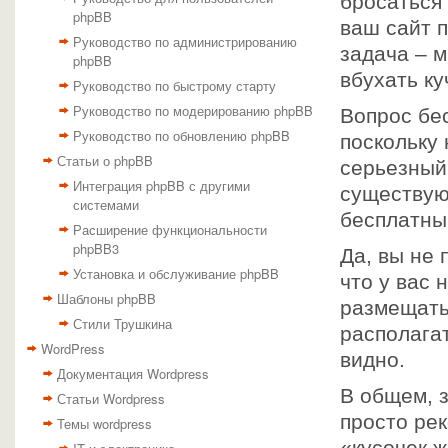
бросаться 
phpBB
ваш сайт 
Руководство по администрированию
задача – м
phpBB
вбухать ку
Руководство по быстрому старту
Руководство по модерированию phpBB
Вопрос бе
Руководство по обновлению phpBB
поскольку
Статьи о phpBB
серьезный 
Интеграция phpBB с другими
существуют
системами
бесплатны
Расширение функциональности
phpBB3
Да, вы не 
Установка и обслуживание phpBB
что у вас 
Шаблоны phpBB
размещать
Стили Трушкина
располага
WordPress
видно.
Документация Wordpress
В общем, з
Статьи Wordpress
просто ре
Темы wordpress