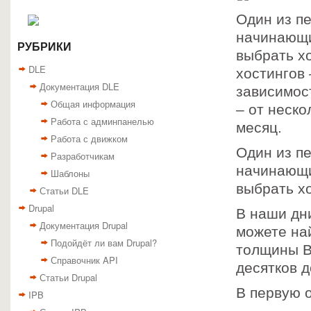
Один из п
начинающи
РУБРИКИ
выбрать х
DLE
хостингов
Документация DLE
зависимос
Общая информация
– от неско
Работа с админпанелью
месяц.
Работа с движком
Один из п
Разработчикам
начинающи
Шаблоны
выбрать х
Статьи DLE
Drupal
В наши дн
Документация Drupal
можете на
Подойдёт ли вам Drupal?
толщины В
Справочник API
десятков д
Статьи Drupal
В первую о
IPB