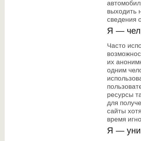
автомобиля
выходить н
сведения о
Я — чел
Часто исп
возможност
их аноним
одним чел
использова
пользоват
ресурсы т
для получе
сайты хотя
время игно
Я — уни