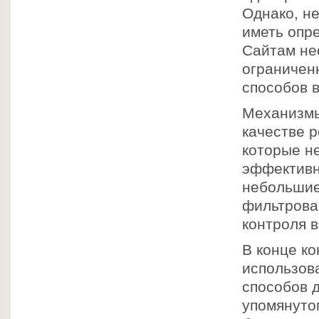
Однако, не
иметь опр
Сайтам не
ограничен
способов 
Механизмы
качестве р
которые н
эффективн
небольшие
фильтрован
контроля 
В конце к
использов
способов д
упомянутог