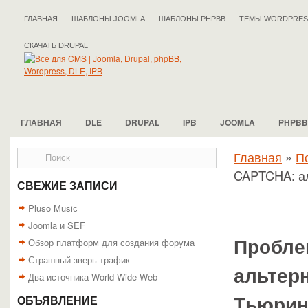
ГЛАВНАЯ
ШАБЛОНЫ JOOMLA
ШАБЛОНЫ PHPBB
ТЕМЫ WORDPRES
СКАЧАТЬ DRUPAL
ГЛАВНАЯ
DLE
DRUPAL
IPB
JOOMLA
PHPBB
Главная
»
П
CAPTCHA: ал
СВЕЖИЕ ЗАПИСИ
Pluso Musiс
Joomla и SEF
Обзор платформ для создания форума
Пробле
Страшный зверь трафик
альтер
Два источника World Wide Web
Тьюрин
ОБЪЯВЛЕНИЕ