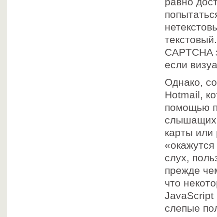
равно дос
попытатьс
нетекстов
текстовый
CAPTCHA з
если визу
Однако, с
Hotmail, к
помощью п
слышащих 
карты или
«окажутся 
слух, поль
прежде чем
что некот
JavaScript
слепые пол