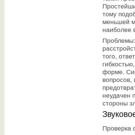
Простейши
тому подо
меньшей м
наиболее 
Проблемы:
расстройс
того, отв
гибкостью,
форме. Си
вопросов,
предотврат
неудачен 
стороны з
Звуково
Проверка 