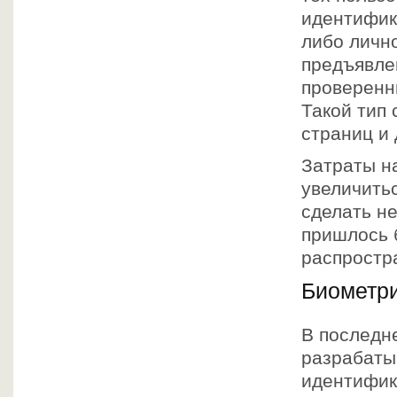
идентифик
либо лично
предъявле
проверенн
Такой тип
страниц и
Затраты н
увеличитьс
сделать н
пришлось 
распростр
Биометр
В последн
разрабаты
идентифик