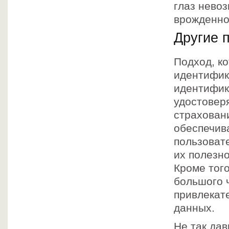
глаз нево
врожденно
Другие 
Подход, к
идентифик
идентифик
удостовер
страховани
обеспечив
пользоват
их полезн
Кроме тог
большого 
привлекат
данных.
Не так дав