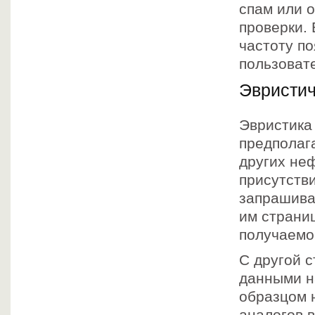
спам или 
проверки.
частоту п
пользовате
Эвристич
Эвристика
предполаг
других не
присутств
запрашива
им страниц
получаемо
С другой 
данными н
образцом 