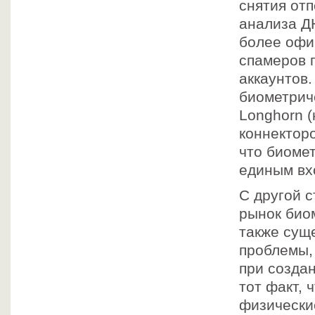
снятия отп
анализа Д
более офи
спамеров 
аккаунтов
биометрич
Longhorn 
коннектор
что биомет
единым вхо
С другой с
рынок био
также сущ
проблемы,
при созда
тот факт,
физически