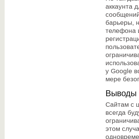
аккаунта 
сообщений
барьеры, н
телефона 
регистрац
пользоват
ограничива
использов
у Google 
мере безо
Выводы
Сайтам с 
всегда бу
ограничив
этом случ
одновреме