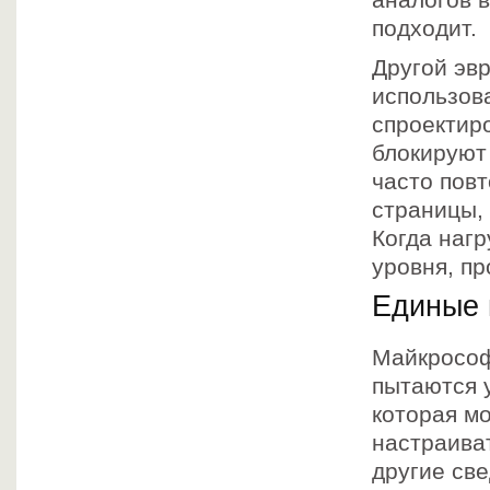
аналогов в
подходит.
Другой эв
использов
спроектир
блокируют
часто пов
страницы,
Когда нагр
уровня, п
Единые 
Майкрософт
пытаются 
которая мо
настраива
другие све