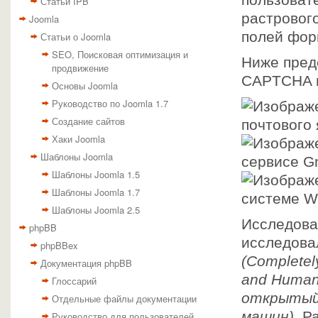
пользоват
Статьи IPB
растрового
Joomla
полей фор
Статьи о Joomla
SEO, Поисковая оптимизация и
Ниже пред
продвижение
CAPTCHA н
Основы Joomla
Руководство по Joomla 1.7
Создание сайтов
Хаки Joomla
Шаблоны Joomla
Шаблоны Joomla 1.5
Шаблоны Joomla 1.7
Шаблоны Joomla 2.5
Исследова
phpBB
исследова
phpBBex
(Completely
Документация phpBB
and Human
Глоссарий
открытый 
Отдельные файлы документации
машин)
. Р
Руководство для пользователей