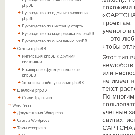
phpBB
похожими 
Руководство по администрированию
«CAPTCHA»
phpBB
проектам. 
Руководство по быстрому старту
ученого в
Руководство по модерированию phpBB
— это люб
Руководство по обновлению phpBB
чтобы отл
Статьи о phpBB
Интеграция phpBB с другими
Этот тип в
системами
неудобств
Расширение функциональности
или неспо
phpBB3
не имеет н
Установка и обслуживание phpBB
текст рас
Шаблоны phpBB
По многим
Стили Трушкина
пользоват
WordPress
учетные за
Документация Wordpress
сайтах, и
Статьи Wordpress
CAPTCHA
Темы wordpress