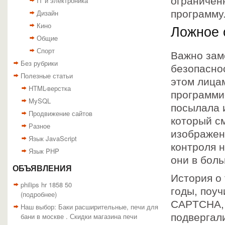
ограничен
IT и электроника
Дизайн
программу
Кино
Ложное 
Общие
Спорт
Важно заме
Без рубрики
безопасно
Полезные статьи
этом лица
HTML-верстка
программис
MySQL
посылала 
Продвижение сайтов
который см
Разное
изображен
Язык JavaScript
контроля н
Язык PHP
они в бол
ОБЪЯВЛЕНИЯ
История о
philips hr 1858 50
годы, поу
(
подробнее
)
CAPTCHA, 
Наш выбор: Баки расширительные, печи для
бани в москве . Скидки магазина печи
подвергал