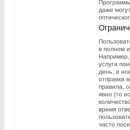
Программы
даже могу
оптическо
Огранич
Пользоват
в полном 
Например,
услуга пои
день, а н
отправка 
правила, 
явно (то е
количеств
время отв
пользоват
часто пос