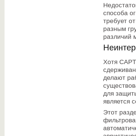
Недостаток
способа о
требует от
разным гр
различий 
Неинтер
Хотя CAPT
сдерживан
делают ра
существов
для защит
является 
Этот разд
фильтрован
автоматич