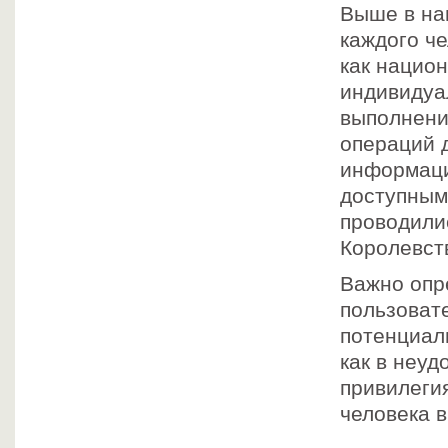
Выше в на
каждого че
как национ
индивидуа
выполнени
операций 
информаци
доступным
проводили
Королевст
Важно опр
пользовате
потенциал
как в неуд
привилеги
человека 