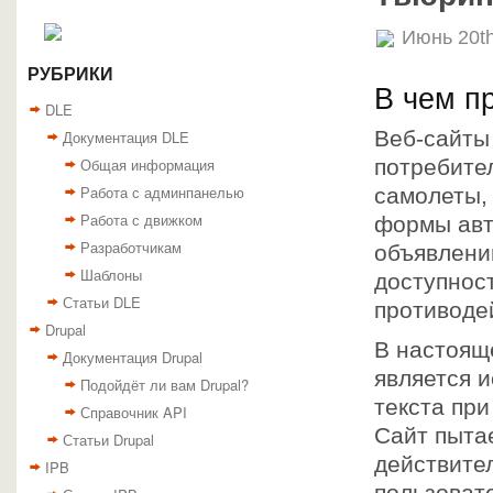
Июнь 20th
РУБРИКИ
В чем п
DLE
Веб-сайты
Документация DLE
Общая информация
потребител
Работа с админпанелью
самолеты,
Работа с движком
формы авт
Разработчикам
объявлени
Шаблоны
доступнос
Статьи DLE
противоде
Drupal
В настоящ
Документация Drupal
является 
Подойдёт ли вам Drupal?
текста пр
Справочник API
Сайт пыта
Статьи Drupal
действите
IPB