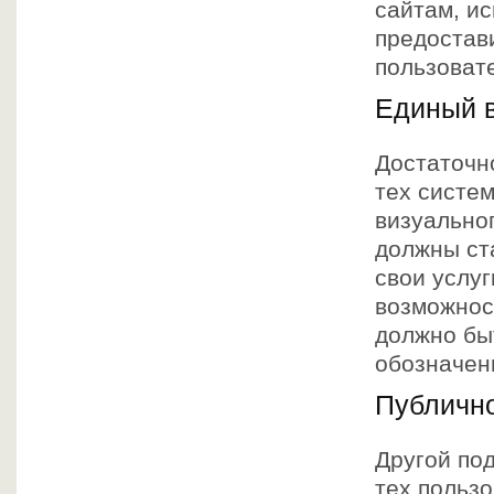
сайтам, и
предостав
пользоват
Единый в
Достаточн
тех систе
визуально
должны ст
свои услу
возможнос
должно бы
обозначенн
Публичн
Другой по
тех польз