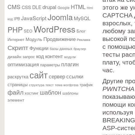
CMS
HTML
drupal
DLE
CSS
этого же 
Google
html
Joomla
CAPTCHA д
JavaScript
MySQL
IPB
код
взрослых,
WordPress
PHP
любому за
Блог
SEO
Продвижение
высокой п
Модуль
Интернет
Реклама
Скрипт
с помощью
Функции
базы данных
браузер
тесты рас
контент
код
дизайн
запрос
модули
плату, что
плагин
оптимизация
параметры
час.
сайт
сервер
ссылки
раскрутка
Другие про
страницы
трафик
текст
структура
тема wordpress
PWNTCHA
файл
шаблон
хостинг
шаблоны
показываю
элемент
помощи ко
используя
BREAKINGO
ASP-систе