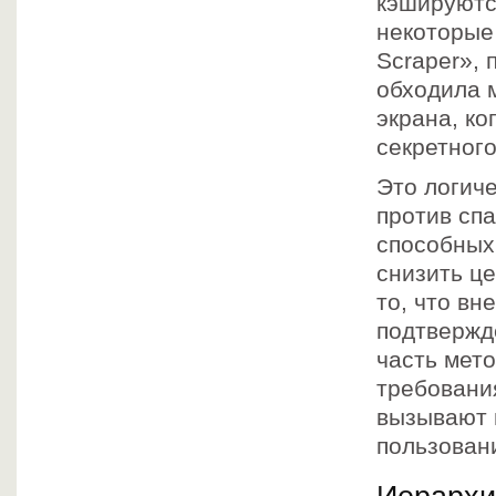
кэшируютс
некоторые
Scraper», 
обходила 
экрана, ко
секретного
Это логич
против сп
способных 
снизить це
то, что в
подтвержд
часть мет
требовани
вызывают 
пользован