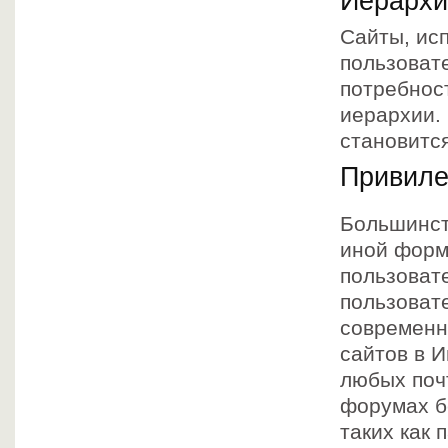
Иерархи
Сайты, ис
пользоват
потребнос
иерархии.
становитс
Привиле
Большинст
иной форме
пользоват
пользоват
современн
сайтов в И
любых поч
форумах б
таких как 