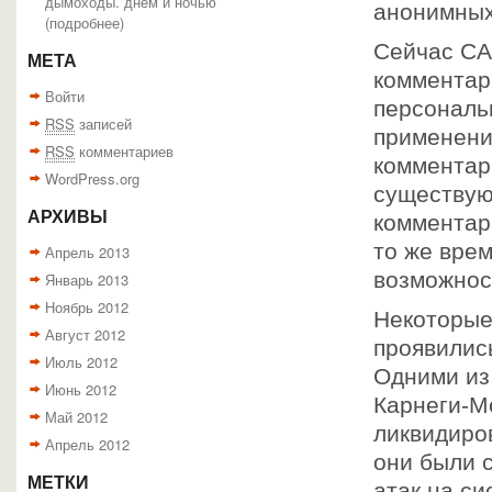
дымоходы. днем и ночью
анонимных
(
подробнее
)
Сейчас CA
МЕТА
комментар
Войти
персональ
RSS
записей
применени
RSS
комментариев
комментари
WordPress.org
существую
АРХИВЫ
комментар
то же вре
Апрель 2013
возможнос
Январь 2013
Ноябрь 2012
Некоторые
Август 2012
проявилис
Июль 2012
Одними из
Июнь 2012
Карнеги-М
Май 2012
ликвидиро
Апрель 2012
они были 
МЕТКИ
атак на с