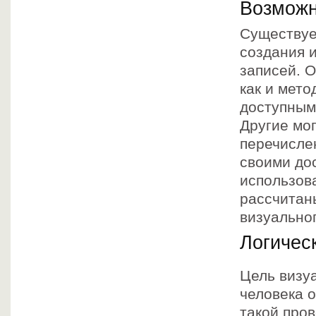
Возмож
Существуе
создания 
записей. 
как и мето
доступным
Другие мо
перечисле
своими до
использова
рассчитан
визуально
Логичес
Цель визуа
человека 
такой про