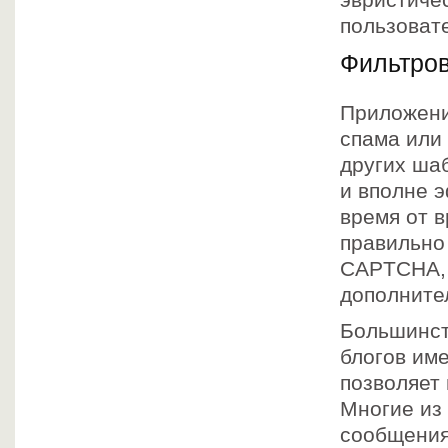
эвристиче
пользоват
Фильтрова
Приложени
спама или
других ша
и вполне э
время от 
правильно
CAPTCHA, 
дополните
Большинст
блогов им
позволяет
Многие из
сообщения