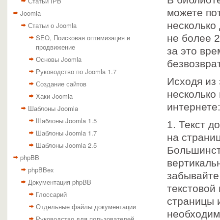
В библиоте
Статьи IPB
можете пот
Joomla
несколько 
Статьи о Joomla
не более 2
SEO, Поисковая оптимизация и
продвижение
за это вр
Основы Joomla
безвозвра
Руководство по Joomla 1.7
Исходя из 
Создание сайтов
несколько
Хаки Joomla
интернете
Шаблоны Joomla
Шаблоны Joomla 1.5
1. Текст 
Шаблоны Joomla 1.7
на страниц
Шаблоны Joomla 2.5
Большинств
phpBB
вертикальн
phpBBex
забывайте
Документация phpBB
текстовой
Глоссарий
страницы и
Отдельные файлы документации
необходим
Руководство для пользователей