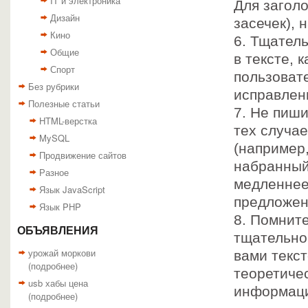
IT и электроника
Для загол
Дизайн
засечек), 
Кино
6. Тщател
Общие
в тексте, 
Спорт
пользовате
Без рубрики
исправлен
Полезные статьи
7. Не пиш
HTML-верстка
тех случае
MySQL
(например,
Продвижение сайтов
набранный
Разное
медленнее 
Язык JavaScript
предложен
Язык PHP
8. Помните
ОБЪЯВЛЕНИЯ
тщательно
урожай моркови
вами текс
(
подробнее
)
теоретиче
usb хабы цена
информаци
(
подробнее
)