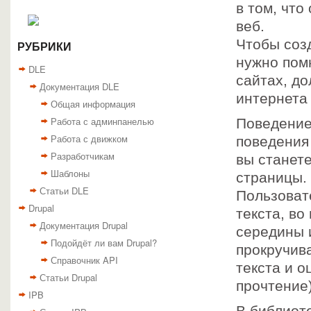
в том, что
веб.
Чтобы соз
РУБРИКИ
нужно пом
DLE
сайтах, д
Документация DLE
интернета
Общая информация
Работа с админпанелью
Поведение
Работа с движком
поведения 
Разработчикам
вы станете
Шаблоны
страницы. 
Статьи DLE
Пользовате
Drupal
текста, во
Документация Drupal
середины 
Подойдёт ли вам Drupal?
прокручив
Справочник API
текста и о
Статьи Drupal
прочтение)
IPB