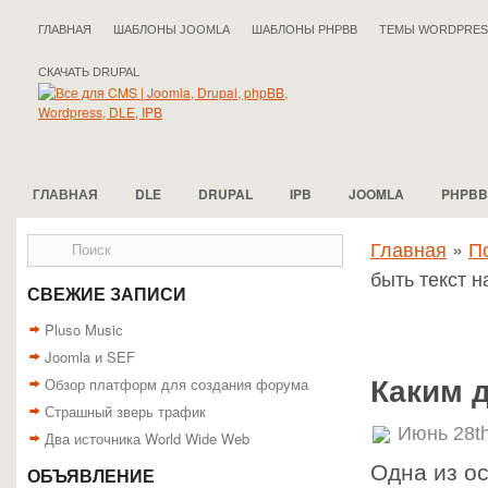
ГЛАВНАЯ
ШАБЛОНЫ JOOMLA
ШАБЛОНЫ PHPBB
ТЕМЫ WORDPRES
СКАЧАТЬ DRUPAL
ГЛАВНАЯ
DLE
DRUPAL
IPB
JOOMLA
PHPBB
Главная
»
П
быть текст н
СВЕЖИЕ ЗАПИСИ
Pluso Musiс
Joomla и SEF
Обзор платформ для создания форума
Каким д
Страшный зверь трафик
Июнь 28th
Два источника World Wide Web
Одна из о
ОБЪЯВЛЕНИЕ