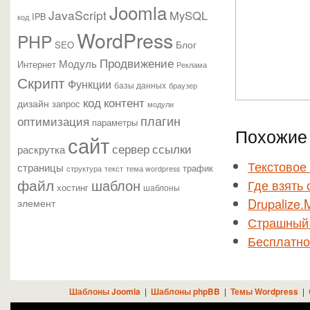
Joomla
JavaScript
MySQL
IPB
код
WordPress
PHP
Блог
SEO
Продвижение
Модуль
Интернет
Реклама
Скрипт
Функции
базы данных
браузер
контент
код
дизайн
запрос
модули
плагин
оптимизация
параметры
Похожие 
сайт
сервер
ссылки
раскрутка
Текстовое
страницы
трафик
текст
структура
тема wordpress
файл
шаблон
Где взять 
хостинг
шаблоны
Drupalize.
элемент
Страшный 
Бесплатно
Шаблоны Joomla
|
Шаблоны phpBB
|
Темы Wordpress
|