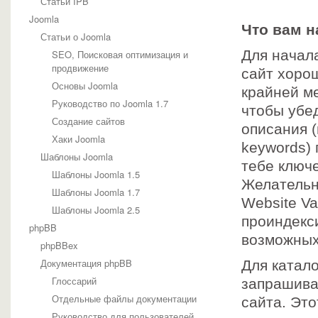
Статьи IPB
Joomla
Что вам н
Статьи о Joomla
Для начал
SEO, Поисковая оптимизация и
продвижение
сайт хоро
Основы Joomla
крайней м
Руководство по Joomla 1.7
чтобы убеди
Создание сайтов
описания (
Хаки Joomla
keywords)
Шаблоны Joomla
тебе ключ
Шаблоны Joomla 1.5
Желательн
Шаблоны Joomla 1.7
Website Va
Шаблоны Joomla 2.5
проиндекс
phpBB
возможных
phpBBex
Документация phpBB
Для катал
Глоссарий
запрашива
Отдельные файлы документации
сайта. Это
Руководство для пользователей