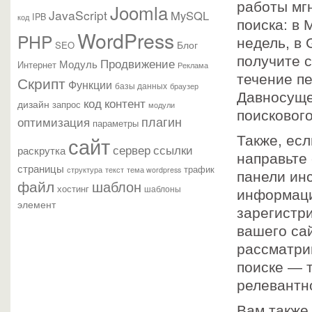
работы мг
Joomla
JavaScript
MySQL
IPB
код
поиска: в 
WordPress
PHP
недель, в 
Блог
SEO
получите с
Продвижение
Модуль
Интернет
Реклама
течение п
Скрипт
Функции
базы данных
браузер
Давносуще
контент
код
дизайн
запрос
модули
поискового
плагин
оптимизация
параметры
сайт
Также, есл
сервер
ссылки
раскрутка
направьте 
страницы
трафик
текст
структура
тема wordpress
панели инс
файл
шаблон
хостинг
шаблоны
информаци
элемент
зарегистр
вашего сай
рассматри
поиске — т
релевантн
Вам также 