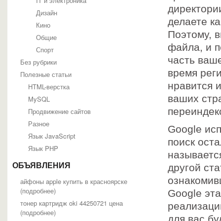
IT и электроника
директории
Дизайн
делаете к
Кино
Поэтому, 
Общие
файла, и 
Спорт
часть ваш
Без рубрики
время рег
Полезные статьи
нравится 
HTML-верстка
ваших стр
MySQL
переиндек
Продвижение сайтов
Разное
Google ис
Язык JavaScript
поиск оста
Язык PHP
называется
ОБЪЯВЛЕНИЯ
другой ста
ознакомив
айфоны apple купить в красноярске
(
подробнее
)
Google эт
тонер картридж oki 44250721 цена
реализации
(
подробнее
)
для вас бу