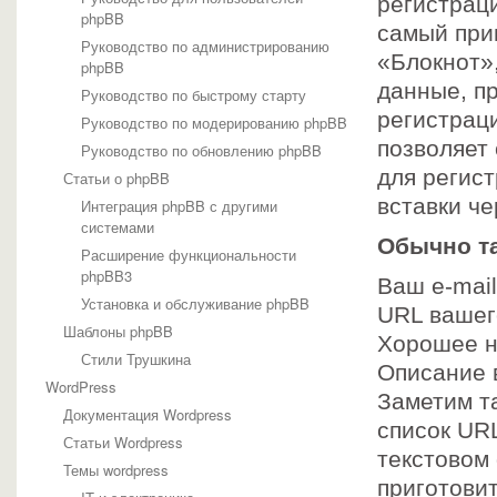
регистраци
phpBB
самый при
Руководство по администрированию
«Блокнот»
phpBB
данные, п
Руководство по быстрому старту
регистраци
Руководство по модерированию phpBB
позволяет
Руководство по обновлению phpBB
для регис
Статьи о phpBB
вставки ч
Интеграция phpBB с другими
системами
Обычно т
Расширение функциональности
phpBB3
Ваш e-mail
Установка и обслуживание phpBB
URL вашег
Шаблоны phpBB
Хорошее н
Стили Трушкина
Описание 
WordPress
Заметим т
Документация Wordpress
список UR
Статьи Wordpress
текстовом
Темы wordpress
приготовит