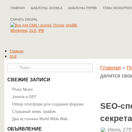
ГЛАВНАЯ
ШАБЛОНЫ JOOMLA
ШАБЛОНЫ PHPBB
ТЕМЫ WORDPRES
СКАЧАТЬ DRUPAL
Главная
DLE
Drupal
Главная
»
П
IPB
Joomla
делится сво
phpBB
СВЕЖИЕ ЗАПИСИ
WordPress
Полезные статьи
Pluso Musiс
Joomla и SEF
Обзор платформ для создания форума
SEO-сп
Страшный зверь трафик
секрет
Два источника World Wide Web
ОБЪЯВЛЕНИЕ
Июнь 27th