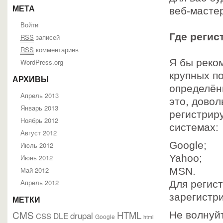
МЕТА
веб-масте
Войти
Где регис
RSS
записей
RSS
комментариев
Я бы реко
WordPress.org
крупных п
АРХИВЫ
определён
Апрель 2013
это, довол
Январь 2013
регистрир
Ноябрь 2012
системах:
Август 2012
Google;
Июль 2012
Yahoo;
Июнь 2012
Май 2012
MSN.
Апрель 2012
Для регис
зарегистр
МЕТКИ
CMS
HTML
drupal
Не волнуйт
DLE
CSS
Google
html