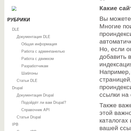
Какие сай
Вы можете
РУБРИКИ
Многие по
DLE
проиндекс
Документация DLE
автоматиче
Общая информация
Но, если о
Работа с админпанелью
добавить в
Работа с движком
индексаци
Разработчикам
Например, 
Шаблоны
страницей
Статьи DLE
проиндекси
Drupal
ссылки на 
Документация Drupal
Подойдёт ли вам Drupal?
Также важе
Справочник API
этой важно
Статьи Drupal
каталогах 
IPB
вашей ссы