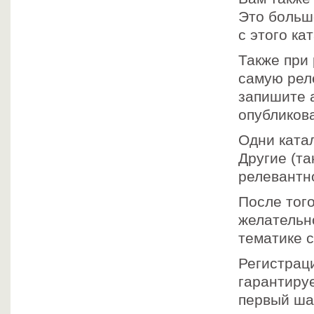
Это больш
с этого к
Также при
самую рел
запишите 
опубликова
Одни ката
Другие (т
релевантн
После того
желательно
тематике 
Регистраци
гарантиру
первый шаг